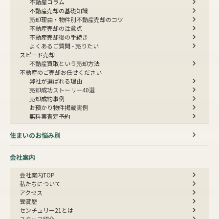
不動産コラム
不動産売却の基礎知識
売却理由・物件別
不動産売却のコツ
不動産売却の注意点
不動産売却後の手続き
よくあるご質問 - 売りたい
スピード売却
不動産買取という売却方法
不動産のご売却お任せください
弊社が選ばれる理由
売却成功ストーリー40選
売却成約事例
お預かり物件掲載実例
無料実査定予約
住まいのお悩み別
会社案内
会社案内TOP
私たちについて
アクセス
受賞歴
センチュリー21とは
スタッフ紹介