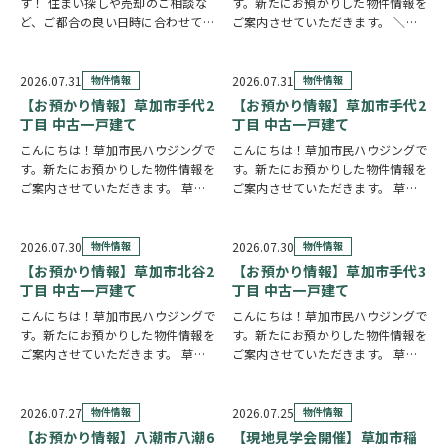
す！ 住まい探しや売却のご相談な
す。新たにお預かりした物件情報を
ど、ご都合の良い日時に合わせてホ
ご案内させていただきます。 ＼弊
ームページの来店予約ボタンからい
社専任物件／グリーンパーク瀬崎町
つでもご予約いただけます◎ ご希
2階部分
クリックで詳しい情報を
望の日程を選んで、必要事項を入力
チェック✓ 三方角部屋のため、日中
2026.07.31
物件情報
2026.07.31
物件情報
するだけで予約完了！ 「まずは相
は陽当り良好で明るい室内環境が保
【お預かり情報】草加市手代2
【お預かり情報】草加市手代2
談だけしたい」「気…
たれていま…
丁目 中古一戸建て
丁目 中古一戸建て
こんにちは！草加市民ハウジングで
こんにちは！草加市民ハウジングで
す。新たにお預かりした物件情報を
す。新たにお預かりした物件情報を
ご案内させていただきます。 草加
ご案内させていただきます。 草加
市手代2丁目 中古一戸建て
市手代2丁目 中古一戸建て
クリ
https://www.century21soka.com/st/search_cgi_lmt_2_backsu_1…
ックで詳しい情報をチェック✓ 57
坪の広々とした敷地に建つ、大手ハ
2026.07.30
物件情報
2026.07.30
物件情報
ウスメーカー施工の住まいです。シ
【お預かり情報】草加市北谷2
【お預かり情報】草加市手代3
ャッター付き…
丁目 中古一戸建て
丁目 中古一戸建て
こんにちは！草加市民ハウジングで
こんにちは！草加市民ハウジングで
す。新たにお預かりした物件情報を
す。新たにお預かりした物件情報を
ご案内させていただきます。 草加
ご案内させていただきます。 草加
市北谷2丁目 中古一戸建て
クリ
市手代3丁目 中古一戸建て
クリ
ックで詳しい情報をチェック✓ 東南
ックで詳しい情報をチェック✓ ご自
角地に建つ、6LDKのお住まいで
宅からスーパー・ドラッグストアま
2026.07.27
物件情報
2026.07.25
物件情報
す。事務所スペースを備えており、
で徒歩3分圏内と、買い物に便利な
【お預かり情報】八潮市八潮6
【現地見学会開催】草加市稲