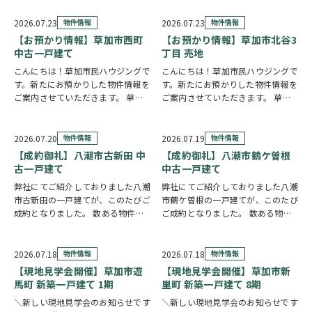
えた長期優良住宅。家族が集まる
い。長期優良住宅・BELS認定を取
LDKは15帖以上の開放的な空間で
得し、毎日の快適さと省エネ性能を
2026.07.23
物件情報
2026.07.23
物件情報
す。リビングの様子を見守りながら
両立しまし…
【お預かり情報】草加市西町
【お預かり情報】草加市北谷3
料理が作れる…
中古一戸建て
丁目 売地
こんにちは！草加市民ハウジングで
こんにちは！草加市民ハウジングで
す。新たにお預かりした物件情報を
す。新たにお預かりした物件情報を
ご案内させていただきます。 草加
ご案内させていただきます。 草加
市西町 中古一戸建て ↑クリックで
市北谷3丁目 売地 ↑クリックで物
物件情報へリンク 角地に位置し、
件情報へリンク 建築条件なしのた
全居室が南向きのため、明るい陽射
め、お好きな建築会社を自由にお選
2026.07.20
物件情報
2026.07.19
物件情報
しが心地よく差し込む住まいです。
びいただけます。43.51坪の広々と
【成約御礼】八潮市古新田 中
【成約御礼】八潮市鶴ケ曽根
全居室6帖以上…
した敷地を…
古一戸建て
中古一戸建て
弊社にてご紹介しておりました八潮
弊社にてご紹介しておりました八潮
市古新田の一戸建てが、このたびご
市鶴ケ曽根の一戸建てが、このたび
成約となりました。 数ある物件の
ご成約となりました。 数ある物件
中から、大切なお住まいとしてお選
の中から、大切なお住まいとしてお
びいただけたことを、スタッフ一同
選びいただけたことを、スタッフ一
とても嬉しく思っております。 販
同とても嬉しく思っております。
2026.07.18
物件情報
2026.07.18
物件情報
売期間中はたくさんのお問い合わせ
販売期間中はたくさんのお問い合わ
【現地見学会開催】草加市遊
【現地見学会開催】草加市新
やご内覧をいただ…
せやご内覧をいた…
馬町 新築一戸建て 1期
里町 新築一戸建て 8期
＼新しい現地見学会のお知らせです
＼新しい現地見学会のお知らせです