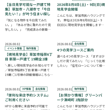
【当日見学可能な一戸建て特
2026年8月8日(土)・9日(日)現
集】草加市・八潮市で「今日
地見学会開催
見たい！」が叶う住まい探し
こんにちは、草加市民ハウジングで
「気になる物件を今日見てみた
す。 弊社は2026年8月8日(土)・9
い。」 「休みが急に取れたので見
日(日)に現地見学会を開催します！
学したい。」 「完成済みの新築を
◎開催時間/10：00～17：00(※要
実際に見比べたい。」 そんな方に
相談にて時間外対応可) 各現場ごと
おすすめなのが、【当日見学可能な
に専門のスタッフが待機しており、
一戸建て】です。 草加市民ハウジ
直接物件を見ながらご説明さ…
2026.08.02
2026.08.02
会社情報
ングでは、草加市・八潮市を中心
イベント情報
物件情報
4つの見学コースご案内
に、当日ご案内可能な完…
【現地見学会】草加市稲荷6丁
選べる4つの見学コース 「まずは少
目 新築一戸建て 19期全2棟
しだけ見てみたい」「じっくり比較
＼新しい現地見学会のお知らせです
したい」「住宅ローンについて相談
／草加市稲荷6丁目 新築一戸建て
したい」 住まい探しのスタイル
19期 ○1号棟の詳細情報はこちら
は、お客様それぞれ。草加市民ハウ
○2号棟の詳細情報はこちら
クリ
ジングでは、ご希望やご都合に合わ
ックで物件情報へリンク✓ 暮らしの
せて選べる4つの見学コースをご用
中心となるLDKは、17帖以上のゆと
意しています。 …
2026.08.01
HP情報
会社情報
2026.08.01
物件情報
り空間。食洗機付きカウンターキッ
「便利な来店予約システム」
【お預かり情報】グリーンパ
チ…
ご利用ください
ーク瀬崎町 2階部分
HPから簡単に来店予約が可能で
こんにちは！草加市民ハウジングで