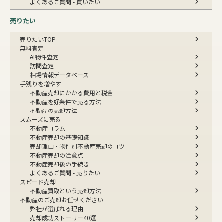
よくあるご質問 - 買いたい
売りたい
売りたいTOP
無料査定
AI物件査定
訪問査定
相場情報データベース
手残りを増やす
不動産売却にかかる費用と税金
不動産を好条件で売る方法
不動産の売却方法
スムーズに売る
不動産コラム
不動産売却の基礎知識
売却理由・物件別
不動産売却のコツ
不動産売却の注意点
不動産売却後の手続き
よくあるご質問 - 売りたい
スピード売却
不動産買取という売却方法
不動産のご売却お任せください
弊社が選ばれる理由
売却成功ストーリー40選