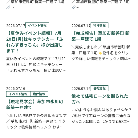
／ 草加市遊馬町 新築一戸建て 1期
／ 草加市新里町 新築一戸建て 8期
https://www.century21soka.com/st/search_cgi_lmt_2_backsu_1_bukke
https://www.century21soka.com/st
2026.07.17
イベント情報
2026.07.17
物件情報
【夏休みイベント続報】7月
【完成報告】草加市新善町 新
20日(月)はキッチンカー「ふ
築一戸建て 1期
れんずきっちん」様が出店し
＼完成しました／ 草加市新善町 新
ます！
築一戸建て 1期
物件名をクリッ
夏休みイベントの続報です！7月20
クで詳しい情報をチェック✓ 朝は南
日（月）は、店頭にキッチンカー
面バルコニーから差し込む光の中で
「ふれんずきっちん」様が出店いた
身支度を整え、17.4帖のLDKで家族
します。 暑い季節にぴったりの冷
そろって食卓を囲む。そんな毎日が
たいスイーツや、楽しいお菓子くじ
叶う新築一戸建てです。カウンター
をご用意しておりますので、ご家族
キッ…
2026.07.16
2026.07.16
会社情報
皆さまでぜひお立ち寄りください。
イベント情報
物件情報
他社で住宅ローンを断られた
【販売メニュー…
【現地見学会】草加市氷川町
方へ
新築一戸建て
このようなお悩みはありませんか？
＼新しい現地見学会のお知らせです
✓他社で住宅ローンの審査に通らな
／ 草加市氷川町 新築一戸建て ↑ク
かった✓転職したばかりで勤続年数
リックで物件情報へリンク おすす
が短い✓自営業・個人事業主のため
めポイント 駅徒歩9分で公共交通機
審査が不安✓車のローンやカードロ