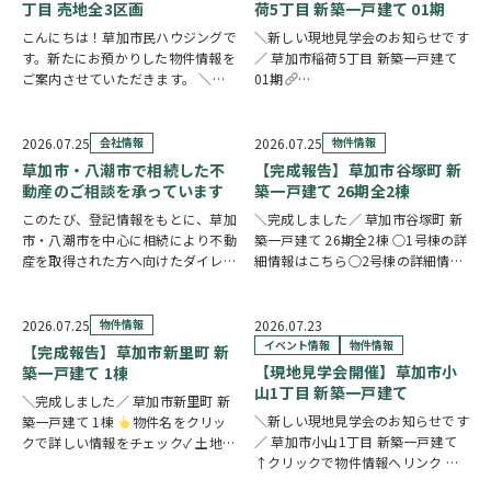
在宅ワークや…
立地です。2…
丁目 売地全3区画
荷5丁目 新築一戸建て 01期
こんにちは！草加市民ハウジングで
＼新しい現地見学会のお知らせです
す。新たにお預かりした物件情報を
／ 草加市稲荷5丁目 新築一戸建て
ご案内させていただきます。 ＼弊
01期
社専任物件／八潮市八潮6丁目 売地
https://www.century21soka.com/st/
全3区画 〇1区画の詳細情報はこち
ら〇2区画の詳細情報はこちら〇3
2026.07.25
会社情報
2026.07.25
物件情報
区画の詳細情報はこちら
クリッ
草加市・八潮市で相続した不
【完成報告】草加市谷塚町 新
クで詳しい情…
動産のご相談を承っています
築一戸建て 26期全2棟
このたび、登記情報をもとに、草加
＼完成しました／ 草加市谷塚町 新
市・八潮市を中心に相続により不動
築一戸建て 26期全2棟 ○1号棟の詳
産を取得された方へ向けたダイレク
細情報はこちら○2号棟の詳細情報
トメールを発送いたしました。 相
はこちら
クリックで詳しい情報
続したご実家や土地について、「こ
をチェック✓ 23帖超のLDKを中心
のまま所有していてもいいの？」
に、豊富な収納と暮らしに役立つ便
2026.07.25
物件情報
2026.07.23
「売却した方がいいのかわからな
利な設備が毎日の暮らしを快適にサ
イベント情報
物件情報
【完成報告】草加市新里町 新
い」「空き家の管理や…
ポー…
【現地見学会開催】草加市小
築一戸建て 1棟
山1丁目 新築一戸建て
＼完成しました／ 草加市新里町 新
＼新しい現地見学会のお知らせです
築一戸建て 1棟
物件名をクリッ
／ 草加市小山1丁目 新築一戸建て
クで詳しい情報をチェック✓ 土地
↑クリックで物件情報へリンク お
59坪超のゆとりある敷地に、豊富
すすめポイント ゆとりと安心を備
な収納と快適な住空間を備えた住ま