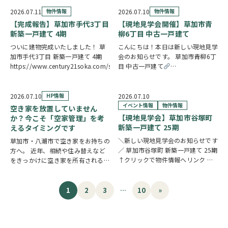
関へのアクセスがスムーズ。15帖
ーンなど借入がある✓過去に返済の
の広々LDKは水廻り集中設計につ
遅れがあり心配している ひとつで
2026.07.11
物件情報
2026.07.10
物件情報
き、毎日の家事を効率的にこなせま
も当てはまる方…
【完成報告】草加市手代3丁目
【現地見学会開催】草加市青
す。7.5…
新築一戸建て 4期
柳6丁目 中古一戸建て
ついに建物完成いたしました！ 草
こんにちは！本日は新しい現地見学
加市手代3丁目 新築一戸建て 4期
会のお知らせです。 草加市青柳6丁
https://www.century21soka.com/st/search_cgi_lmt_2_backsu_1_bukken
目 中古一戸建て
https://www.century21soka.com/st
2026.07.10
HP情報
2026.07.10
イベント情報
物件情報
空き家を放置していません
【現地見学会】草加市谷塚町
か？今こそ「空家管理」を考
新築一戸建て 25期
えるタイミングです
＼新しい現地見学会のお知らせです
草加市・八潮市で空き家をお持ちの
／ 草加市谷塚町 新築一戸建て 25期
方へ。 近年、相続や住み替えなど
↑クリックで物件情報へリンク お
をきっかけに空き家を所有される方
すすめポイント 日照・通風に恵ま
が増えています。 「相続した実家
れた南北両面道路の新築戸建て。
を管理できていない」 「遠方に住
LDKは21帖以上のゆとりある広さを
んでいるため定期的に様子を見に行
1
2
3
…
10
»
確保し、LD部分には床暖房を標準
けない」 「売却するか活用するか
装備。…
迷っている」 な…