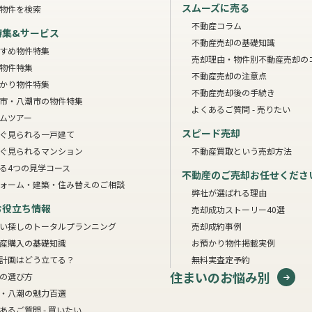
スムーズに売る
物件を検索
不動産コラム
特集&サービス
不動産売却の基礎知識
すめ物件特集
売却理由・物件別
不動産売却の
物件特集
不動産売却の注意点
かり物件特集
不動産売却後の手続き
市・八潮市の物件特集
よくあるご質問 - 売りたい
ムツアー
スピード売却
ぐ見られる一戸建て
ぐ見られるマンション
不動産買取という売却方法
る4つの見学コース
不動産のご売却お任せくださ
ォーム・建築・住み替えのご相談
弊社が選ばれる理由
お役立ち情報
売却成功ストーリー40選
い探しのトータルプランニング
売却成約事例
産購入の基礎知識
お預かり物件掲載実例
計画はどう立てる？
無料実査定予約
住まいのお悩み別
の選び方
・八潮の魅力百選
あるご質問 - 買いたい