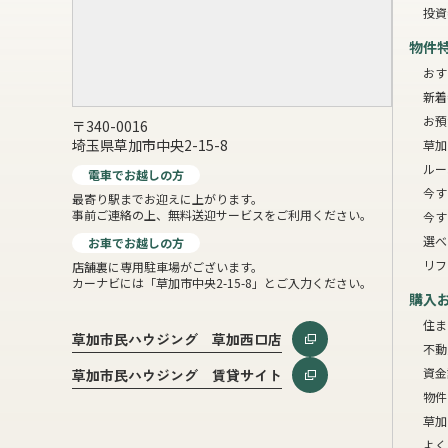
投資
物件
おす
新着
お預
〒340-0016
埼玉県草加市中央2-15-8
草加
ルー
電車でお越しの方
今す
最寄り駅までお迎えに上がります。
事前ご連絡の上、無料送迎サービスをご利用ください。
今す
選べ
お車でお越しの方
リフ
店舗裏に専用駐車場がございます。
カーナビには「草加市中央2-15-8」とご入力ください。
購入
住ま
草加市民ハウジング 草加西口店
不動
資金
草加市民ハウジング 賃貸サイト
物件
草加
よく