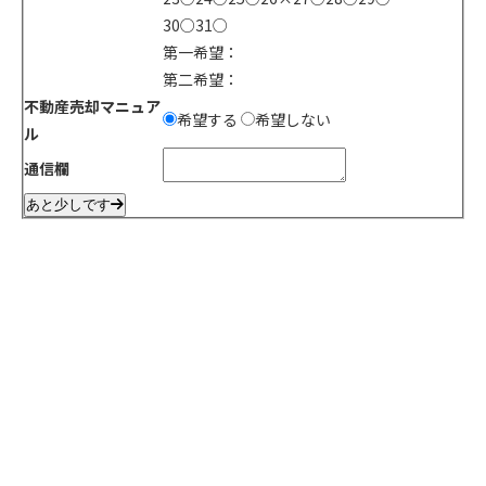
30
○
31
○
第一希望：
第二希望：
不動産売却マニュア
希望する
希望しない
ル
通信欄
あと少しです