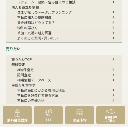
リフォーム・建築・住み替えのご相談
購入お役立ち情報
住まい探しのトータルプランニング
不動産購入の基礎知識
資金計画はどう立てる？
物件の選び方
草加・八潮の魅力百選
よくあるご質問 - 買いたい
売りたい
売りたいTOP
無料査定
AI物件査定
訪問査定
相場情報データベース
手残りを増やす
不動産売却にかかる費用と税金
不動産を好条件で売る方法
不動産の売却方法
スムーズに売る
不動産コラム
不動産売却の基礎知識
営業日の
TEL
無料会員登録
来店予約
ご案内
売却理由・物件別
不動産売却のコツ
不動産売却の注意点