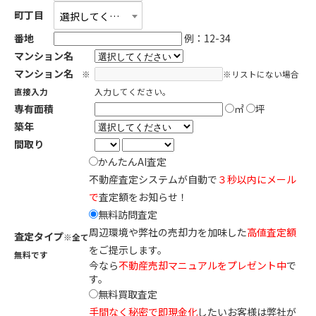
町丁目
選択してください
番地
例：12-34
マンション名
マンション名
※
※リストにない場合
直接入力
入力してください。
専有面積
㎡
坪
築年
間取り
かんたんAI査定
不動産査定システムが自動で
３秒以内にメール
で
査定額をお知らせ！
無料訪問査定
周辺環境や弊社の売却力を加味した
高値査定額
査定タイプ
※全て
をご提示します。
無料です
今なら
不動産売却マニュアルをプレゼント中
で
す。
無料買取査定
手間なく秘密で即現金化
したいお客様は弊社が