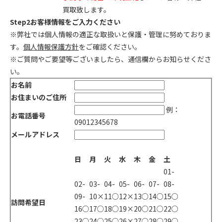
買取致します。
Step2
お客様情報をご入力ください
※弊社では個人情報の適正な取扱いと保護・管理に努めておりま
す。
個人情報保護方針
をご確認ください。
※ご質問やご要望等ございましたら、通信欄からお知らせくださ
い。
お名前
お住まいのご住所
例：
お電話番号
09012345678
メールアドレス
<<
2026年08月
>>
日
月
火
水
木
金
土
01
-
02
-
03
-
04
-
05
-
06
-
07
-
08
-
09
-
10
×
11
○
12
×
13
○
14
○
15
○
訪問希望日
16
○
17
○
18
○
19
×
20
○
21
○
22
○
23
○
24
○
25
○
26
×
27
○
28
○
29
○