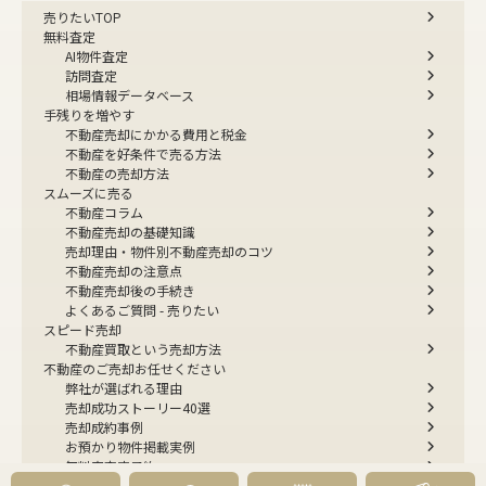
売りたいTOP
無料査定
AI物件査定
訪問査定
相場情報データベース
手残りを増やす
不動産売却にかかる費用と税金
不動産を好条件で売る方法
不動産の売却方法
スムーズに売る
不動産コラム
不動産売却の基礎知識
売却理由・物件別
不動産売却のコツ
不動産売却の注意点
不動産売却後の手続き
よくあるご質問 - 売りたい
スピード売却
不動産買取という売却方法
不動産のご売却お任せください
弊社が選ばれる理由
売却成功ストーリー40選
売却成約事例
お預かり物件掲載実例
無料実査定予約