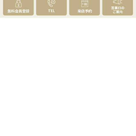
住まいのお悩み別
営業日の
TEL
無料会員登録
来店予約
ご案内
会社案内
会社案内TOP
私たちについて
アクセス
受賞歴
センチュリー21とは
スタッフ紹介
お客様の声
成約事例
スタッフブログ
お知らせ
採用情報
来店予約
お問い合わせ
会員メニュー
無料会員登録
マイページログイン