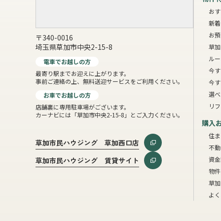
おす
新着
お預
〒340-0016
埼玉県草加市中央2-15-8
草加
ルー
電車でお越しの方
今す
最寄り駅までお迎えに上がります。
事前ご連絡の上、無料送迎サービスをご利用ください。
今す
選べ
お車でお越しの方
リフ
店舗裏に専用駐車場がございます。
カーナビには「草加市中央2-15-8」とご入力ください。
購入
住ま
草加市民ハウジング 草加西口店
不動
資金
草加市民ハウジング 賃貸サイト
物件
草加
よく