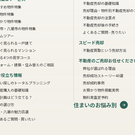
不動産売却の基礎知識
すめ物件特集
売却理由・物件別
不動産売却の
物件特集
不動産売却の注意点
かり物件特集
不動産売却後の手続き
市・八潮市の物件特集
よくあるご質問 - 売りたい
ムツアー
スピード売却
ぐ見られる一戸建て
ぐ見られるマンション
不動産買取という売却方法
る4つの見学コース
不動産のご売却お任せくださ
ォーム・建築・住み替えのご相談
弊社が選ばれる理由
お役立ち情報
売却成功ストーリー40選
い探しのトータルプランニング
売却成約事例
産購入の基礎知識
お預かり物件掲載実例
計画はどう立てる？
無料実査定予約
住まいのお悩み別
の選び方
・八潮の魅力百選
あるご質問 - 買いたい