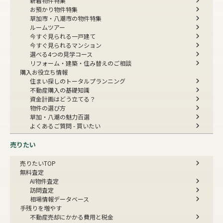
新着物件特集
お預かり物件特集
草加市・八潮市の物件特集
ルームツアー
今すぐ見られる一戸建て
今すぐ見られるマンション
選べる4つの見学コース
リフォーム・建築・住み替えのご相談
購入お役立ち情報
住まい探しのトータルプランニング
不動産購入の基礎知識
資金計画はどう立てる？
物件の選び方
草加・八潮の魅力百選
よくあるご質問 - 買いたい
売りたい
売りたいTOP
無料査定
AI物件査定
訪問査定
相場情報データベース
手残りを増やす
不動産売却にかかる費用と税金