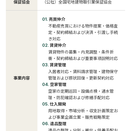
保証協会
（公社）全国宅地建物取引業保証協会
売買仲介
不動産売買における物件提案・価格査
定・契約締結および決済・引渡し手続
き対応
賃貸仲介
賃貸物件の募集・内見調整・条件折
衝・契約締結および重要事項説明対応
賃貸管理
入居者対応・賃料請求管理・建物保守
事業内容
管理および原状回復・更新契約対応
空家管理
空家の定期巡回・設備点検・通水管
理・防犯確認および修繕手配対応
仕入開発
用地取得・市場分析・収支計画策定お
よび事業企画立案・販売戦略策定
遺品整理
遺品の整理・分別・搬出・供養手配お