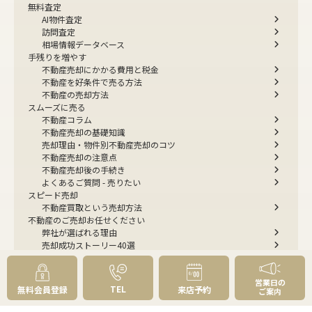
無料査定
AI物件査定
訪問査定
相場情報データベース
手残りを増やす
不動産売却にかかる費用と税金
不動産を好条件で売る方法
不動産の売却方法
スムーズに売る
不動産コラム
不動産売却の基礎知識
売却理由・物件別
不動産売却のコツ
不動産売却の注意点
不動産売却後の手続き
よくあるご質問 - 売りたい
スピード売却
不動産買取という売却方法
不動産のご売却お任せください
弊社が選ばれる理由
売却成功ストーリー40選
売却成約事例
お預かり物件掲載実例
営業日の
無料実査定予約
TEL
無料会員登録
来店予約
ご案内
住まいのお悩み別