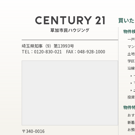
買いた
物件
一戸
埼玉県知事（9）第13993号
マン
TEL：0120-830-021 FAX：048-928-1000
土地
学区
沿線
投資
物件
おす
新着
お預
〒340-0016