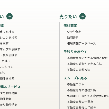
い
売りたい
検索
無料査定
建てを検索
AI物件査定
ションを検索
訪問査定
を検索
相場情報データベース
マップから探す
手残りを増やす
・駅から探す
不動産売却にかかる費用と税金
一戸建て
不動産を好条件で売る方法
マンション
不動産の売却方法
土地
スムーズに売る
物件を検索
不動産コラム
特集&サービス
不動産売却の基礎知識
すめ物件特集
売却理由・物件別
不動産売却の
物件特集
不動産売却の注意点
かり物件特集
不動産売却後の手続き