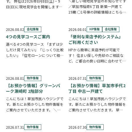
＼新しい現地見学会のお知らせです
す。 弊社は2026年8月8日(土)・9
／草加市稲荷6丁目 新築一戸建て
日(日)に現地見学会を開催します！
19期 ○1号棟の詳細情報はこちら
◎開催時間/10：00～17：00(※要
○2号棟の詳細情報はこちら
クリ
相談にて時間外対応可) 各現場ごと
ックで物件情報へリンク✓ 暮らしの
に専門のスタッフが待機しており、
中心となるLDKは、17帖以上のゆと
直接物件を見ながらご説明さ…
2026.08.02
会社情報
2026.08.01
HP情報
会社情報
り空間。食洗機付きカウンターキッ
4つの見学コースご案内
「便利な来店予約システム」
チ…
ご利用ください
選べる4つの見学コース 「まずは少
しだけ見てみたい」「じっくり比較
HPから簡単に来店予約が可能で
したい」「住宅ローンについて相談
す！ 住まい探しや売却のご相談な
したい」 住まい探しのスタイル
ど、ご都合の良い日時に合わせてホ
は、お客様それぞれ。草加市民ハウ
ームページの来店予約ボタンからい
ジングでは、ご希望やご都合に合わ
つでもご予約いただけます◎ ご希
せて選べる4つの見学コースをご用
望の日程を選んで、必要事項を入力
2026.08.01
物件情報
2026.07.31
物件情報
意しています。 …
するだけで予約完了！ 「まずは相
【お預かり情報】グリーンパ
【お預かり情報】草加市手代2
談だけしたい」「気…
ーク瀬崎町 2階部分
丁目 中古一戸建て
こんにちは！草加市民ハウジングで
こんにちは！草加市民ハウジングで
す。新たにお預かりした物件情報を
す。新たにお預かりした物件情報を
ご案内させていただきます。 ＼弊
ご案内させていただきます。 草加
社専任物件／グリーンパーク瀬崎町
市手代2丁目 中古一戸建て
2階部分
クリックで詳しい情報を
https://www.century21soka.com/st/
チェック✓ 三方角部屋のため、日中
2026.07.31
物件情報
2026.07.30
物件情報