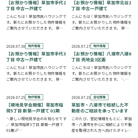
は陽当り良好で明るい室内環境が保
【お預かり情報】草加市手代2
【お預かり情報】草加市北谷2
たれていま…
丁目 中古一戸建て
丁目 中古一戸建て
こんにちは！草加市民ハウジングで
こんにちは！草加市民ハウジングで
す。新たにお預かりした物件情報を
す。新たにお預かりした物件情報を
ご案内させていただきます。 草加
ご案内させていただきます。 草加
市手代2丁目 中古一戸建て
クリ
市北谷2丁目 中古一戸建て
クリ
ックで詳しい情報をチェック✓ 57
ックで詳しい情報をチェック✓ 東南
坪の広々とした敷地に建つ、大手ハ
角地に建つ、6LDKのお住まいで
2026.07.30
物件情報
2026.07.27
物件情報
ウスメーカー施工の住まいです。シ
す。事務所スペースを備えており、
【お預かり情報】草加市手代3
【お預かり情報】八潮市八潮6
ャッター付き…
在宅ワークや…
丁目 中古一戸建て
丁目 売地全3区画
こんにちは！草加市民ハウジングで
こんにちは！草加市民ハウジングで
す。新たにお預かりした物件情報を
す。新たにお預かりした物件情報を
ご案内させていただきます。 草加
ご案内させていただきます。 ＼弊
市手代3丁目 中古一戸建て
クリ
社専任物件／八潮市八潮6丁目 売地
ックで詳しい情報をチェック✓ ご自
全3区画 〇1区画の詳細情報はこち
宅からスーパー・ドラッグストアま
ら〇2区画の詳細情報はこちら〇3
2026.07.25
物件情報
2026.07.25
会社情報
で徒歩3分圏内と、買い物に便利な
区画の詳細情報はこちら
クリッ
【現地見学会開催】草加市稲
草加市・八潮市で相続した不
立地です。2…
クで詳しい情…
荷5丁目 新築一戸建て 01期
動産のご相談を承っています
＼新しい現地見学会のお知らせです
このたび、登記情報をもとに、草加
／ 草加市稲荷5丁目 新築一戸建て
市・八潮市を中心に相続により不動
01期
産を取得された方へ向けたダイレク
https://www.century21soka.com/st/search_cgi_lmt_2_backsu_1_bukken
トメールを発送いたしました。 相