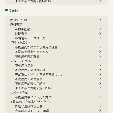
よくあるご質問 - 買いたい
売りたい
売りたいTOP
無料査定
AI物件査定
訪問査定
相場情報データベース
手残りを増やす
不動産売却にかかる費用と税金
不動産を好条件で売る方法
不動産の売却方法
スムーズに売る
不動産コラム
不動産売却の基礎知識
売却理由・物件別
不動産売却のコツ
不動産売却の注意点
不動産売却後の手続き
よくあるご質問 - 売りたい
スピード売却
不動産買取という売却方法
不動産のご売却お任せください
弊社が選ばれる理由
売却成功ストーリー40選