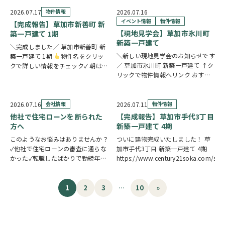
たいスイーツや、楽しいお菓子くじ
をご用意しておりますので、ご家族
2026.07.17
物件情報
2026.07.16
皆さまでぜひお立ち寄りください。
イベント情報
物件情報
【完成報告】草加市新善町 新
【販売メニュー…
【現地見学会】草加市氷川町
築一戸建て 1期
新築一戸建て
＼完成しました／ 草加市新善町 新
＼新しい現地見学会のお知らせです
築一戸建て 1期
物件名をクリッ
／ 草加市氷川町 新築一戸建て ↑ク
クで詳しい情報をチェック✓ 朝は南
リックで物件情報へリンク おすす
面バルコニーから差し込む光の中で
めポイント 駅徒歩9分で公共交通機
身支度を整え、17.4帖のLDKで家族
関へのアクセスがスムーズ。15帖
そろって食卓を囲む。そんな毎日が
の広々LDKは水廻り集中設計につ
叶う新築一戸建てです。カウンター
2026.07.16
会社情報
2026.07.11
物件情報
き、毎日の家事を効率的にこなせま
キッ…
他社で住宅ローンを断られた
【完成報告】草加市手代3丁目
す。7.5…
方へ
新築一戸建て 4期
このようなお悩みはありませんか？
ついに建物完成いたしました！ 草
✓他社で住宅ローンの審査に通らな
加市手代3丁目 新築一戸建て 4期
かった✓転職したばかりで勤続年数
https://www.century21soka.com/st
が短い✓自営業・個人事業主のため
審査が不安✓車のローンやカードロ
ーンなど借入がある✓過去に返済の
1
2
3
…
10
»
遅れがあり心配している ひとつで
も当てはまる方…