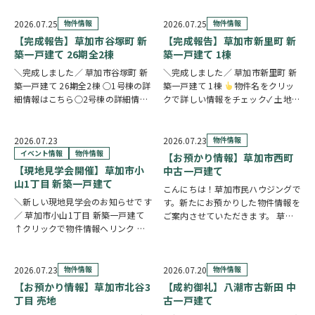
続したご実家や土地について、「こ
のまま所有していてもいいの？」
2026.07.25
物件情報
2026.07.25
物件情報
「売却した方がいいのかわからな
【完成報告】草加市谷塚町 新
【完成報告】草加市新里町 新
い」「空き家の管理や…
築一戸建て 26期全2棟
築一戸建て 1棟
＼完成しました／ 草加市谷塚町 新
＼完成しました／ 草加市新里町 新
築一戸建て 26期全2棟 ○1号棟の詳
築一戸建て 1棟
物件名をクリッ
細情報はこちら○2号棟の詳細情報
クで詳しい情報をチェック✓ 土地
はこちら
クリックで詳しい情報
59坪超のゆとりある敷地に、豊富
をチェック✓ 23帖超のLDKを中心
な収納と快適な住空間を備えた住ま
に、豊富な収納と暮らしに役立つ便
い。長期優良住宅・BELS認定を取
2026.07.23
2026.07.23
物件情報
利な設備が毎日の暮らしを快適にサ
得し、毎日の快適さと省エネ性能を
イベント情報
物件情報
【お預かり情報】草加市西町
ポー…
両立しまし…
【現地見学会開催】草加市小
中古一戸建て
山1丁目 新築一戸建て
こんにちは！草加市民ハウジングで
＼新しい現地見学会のお知らせです
す。新たにお預かりした物件情報を
／ 草加市小山1丁目 新築一戸建て
ご案内させていただきます。 草加
↑クリックで物件情報へリンク お
市西町 中古一戸建て ↑クリックで
すすめポイント ゆとりと安心を備
物件情報へリンク 角地に位置し、
えた長期優良住宅。家族が集まる
全居室が南向きのため、明るい陽射
LDKは15帖以上の開放的な空間で
しが心地よく差し込む住まいです。
2026.07.23
物件情報
2026.07.20
物件情報
す。リビングの様子を見守りながら
全居室6帖以上…
【お預かり情報】草加市北谷3
【成約御礼】八潮市古新田 中
料理が作れる…
丁目 売地
古一戸建て