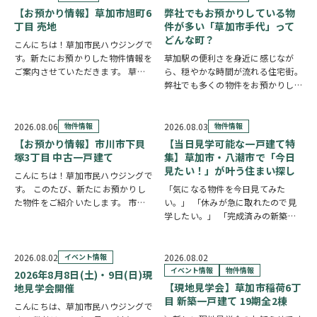
【お預かり情報】草加市旭町6
弊社でもお預かりしている物
丁目 売地
件が多い「草加市手代」って
どんな町？
こんにちは！草加市民ハウジングで
す。新たにお預かりした物件情報を
草加駅の便利さを身近に感じなが
ご案内させていただきます。 草加
ら、穏やかな時間が流れる住宅街。
市旭町6丁目 売地
クリックで詳
弊社でも多くの物件をお預かりして
しい情報をチェック✓ 新田駅徒歩
いる草加市手代の魅力を、ご紹介し
10分、獨協大学前駅徒歩19分と2駅
ます。 魅力① 草加駅まで自転車約
利用可能な立地。52坪超の広々と
10分圏内の便利な立地 手代は東武
2026.08.06
物件情報
2026.08.03
物件情報
した整形地…
スカイツリーライン「草加駅」が生
【お預かり情報】市川市下貝
【当日見学可能な一戸建て特
活圏です。北千…
塚3丁目 中古一戸建て
集】草加市・八潮市で「今日
見たい！」が叶う住まい探し
こんにちは！草加市民ハウジングで
す。 このたび、新たにお預かりし
「気になる物件を今日見てみた
た物件をご紹介いたします。 市川
い。」 「休みが急に取れたので見
市下貝塚3丁目 中古一戸建て 詳し
学したい。」 「完成済みの新築を
い物件情報はこちらからご覧いただ
実際に見比べたい。」 そんな方に
けます。
おすすめなのが、【当日見学可能な
https://www.century21soka.com/st/s…
一戸建て】です。 草加市民ハウジ
2026.08.02
イベント情報
2026.08.02
ングでは、草加市・八潮市を中心
イベント情報
物件情報
2026年8月8日(土)・9日(日)現
に、当日ご案内可能な完…
【現地見学会】草加市稲荷6丁
地見学会開催
目 新築一戸建て 19期全2棟
こんにちは、草加市民ハウジングで