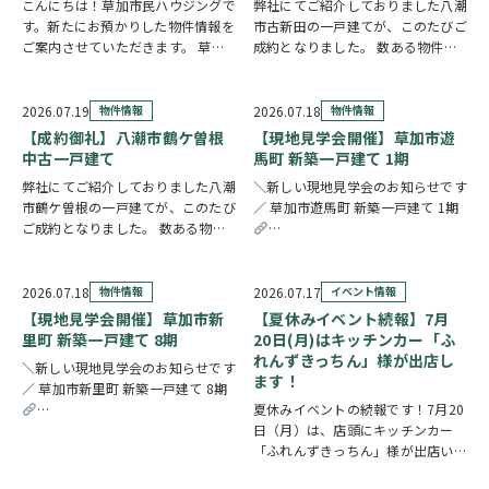
こんにちは！草加市民ハウジングで
弊社にてご紹介しておりました八潮
す。新たにお預かりした物件情報を
市古新田の一戸建てが、このたびご
ご案内させていただきます。 草加
成約となりました。 数ある物件の
市北谷3丁目 売地 ↑クリックで物
中から、大切なお住まいとしてお選
件情報へリンク 建築条件なしのた
びいただけたことを、スタッフ一同
め、お好きな建築会社を自由にお選
とても嬉しく思っております。 販
2026.07.19
物件情報
2026.07.18
物件情報
びいただけます。43.51坪の広々と
売期間中はたくさんのお問い合わせ
【成約御礼】八潮市鶴ケ曽根
【現地見学会開催】草加市遊
した敷地を…
やご内覧をいただ…
中古一戸建て
馬町 新築一戸建て 1期
弊社にてご紹介しておりました八潮
＼新しい現地見学会のお知らせです
市鶴ケ曽根の一戸建てが、このたび
／ 草加市遊馬町 新築一戸建て 1期
ご成約となりました。 数ある物件
の中から、大切なお住まいとしてお
https://www.century21soka.com/st
選びいただけたことを、スタッフ一
同とても嬉しく思っております。
2026.07.18
物件情報
2026.07.17
イベント情報
販売期間中はたくさんのお問い合わ
【現地見学会開催】草加市新
【夏休みイベント続報】7月
せやご内覧をいた…
里町 新築一戸建て 8期
20日(月)はキッチンカー「ふ
れんずきっちん」様が出店し
＼新しい現地見学会のお知らせです
ます！
／ 草加市新里町 新築一戸建て 8期
夏休みイベントの続報です！7月20
https://www.century21soka.com/st/search_cgi_lmt_2_backsu_1_bukke
日（月）は、店頭にキッチンカー
「ふれんずきっちん」様が出店いた
します。 暑い季節にぴったりの冷