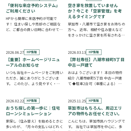
「便利な来店予約システム」
空き家を放置していません
ご利用ください
か？今こそ「空家管理」を考
えるタイミングです
HPから簡単に来店予約が可能で
す！ 住まい探しや売却のご相談な
草加市・八潮市で空き家をお持ちの
ど、ご都合の良い日時に合わせてホ
方へ。 近年、相続や住み替えなど
ームページの来店予約ボタンからい
をきっかけに空き家を所有される方
つでもご予約いただけます◎ ご希
が増えています。 「相続した実家
望の日程を選んで、必要事項を入力
を管理できていない」 「遠方に住
するだけで予約完了！ 「まずは相
んでいるため定期的に様子を見に行
2026.06.27
HP情報
2026.03.13
HP情報
談だけしたい」「気…
けない」 「売却するか活用するか
【重要】ホームページリニュ
【弊社専任】八潮市緑町5丁目
迷っている」 な…
ーアルのお知らせ
中古一戸建て
いつも当社ホームページをご利用い
おはようございます！ 本日の物件
ただき、誠にありがとうございま
紹介 八潮市緑町5丁目 中古一戸建
す。 このたび、より見やすく・使
て ◆駐車2台可（車種による） ◆
いやすいホームページを目指し、ホ
明るく開放的な全居室南西向き ◆
ームページを全面リニューアルいた
ご家族が自然と集まるLDK17帖 ◆
しました。 新しいホームページで
お料理中も会話が弾む対面キッチン
2026.02.22
HP情報
2025.11.25
HP情報
は、最新の物件情報や地域情報をこ
◆大きな荷物や季節物も安心なWIC
おうち探しの第一歩に｜住宅
草加市はもちろん、周辺エリ
れまで以上に分かり…
◆…
ローンシミュレーション
アの物件もお任せください。
家探し（住み替え）を始めるときに
こんにちは、草加市民ハウジングで
多いのが、「月々の支払いはどれく
す。 当社では草加市を中心に、多