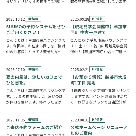
らい？」「いくらの物件まで検討で
数の物件情報をご紹介しています。
きそう？」というご相談です。 そ
都内への通勤やご予算、広さ、周辺
こで当社HPに住宅ローンシミュレ
環境など、お客様のご希望に合わせ
ーションをご用意しました。入力は
て、 草加市以外の物件もご提案可
2025.10.12
HP情報
2025.09.28
HP情報
シンプルで、条件を変えながら支払
能です 「草加市で探していたけれ
SUUMOの予約システムをぜひ
【現地見学会開催中】草加市
いイメージの目安…
ど、条件に合う物…
ご活用ください！
西町 中古一戸建て
こんにちは！草加市民ハウジングで
こんにちは 草加市民ハウジングで
す。今回は、お住まい探しをご検討
す！ 土・日・祝日に現地見学会開
中のお客様にとって大変便利な
催中!! 【草加市西町 中古一戸建
「SUUMOの予約システム」 につい
て】 ✦南向き ✦駐車2台可(車種に
てご案内させていただきます！ . 電
よる) ✦内装リフォーム ✦LDK20帖
話いらず！ネットで簡単予約/「問
✦カウンターキッチン ✦庭付き ✦
2025.07.10
HP情報
2025.02.21
HP情報
い合わせたいけど、営業時間内に電
南面バルコニー ※広告掲載有効…
夏の内見は、涼しいカフェで
【お預かり情報】越谷市大成
話するのが難…
ひと息を。
町1丁目 売地
こんにちは！草加市民ハウジングで
↑画像クリックで物件情報へリンク
す。 . . 夏の物件探しは、思いのほ
. . おすすめポイント 建築条件がな
か体力を使います。終わった後は、
く、お好きなプランで自由設計が可
ゆっくり涼みながら気持ちを整理し
能なため、理想の住まいを実現でき
たいもの。 . そこで当社では、 ご
ます。 閑静な住宅地に位置し、静
内見いただいた方全員に、グループ
かな環境で落ち着いた生活が送れる
2023.11.05
HP情報
2023.08.31
HP情報
会社のカフェで使える**「お食事
一方、周辺には充実した商業施設が
ご来店予約フォームのご紹介
公式ホームページ リニューア
券3,…
揃ってお…
ルのご案内
こんにちは！草加市民ハウジングで