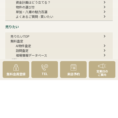
資金計画はどう立てる？
物件の選び方
草加・八潮の魅力百選
よくあるご質問 - 買いたい
売りたい
売りたいTOP
無料査定
AI物件査定
訪問査定
相場情報データベース
手残りを増やす
不動産売却にかかる費用と税金
不動産を好条件で売る方法
営業日の
TEL
無料会員登録
来店予約
不動産の売却方法
ご案内
スムーズに売る
不動産コラム
不動産売却の基礎知識
売却理由・物件別
不動産売却のコツ
不動産売却の注意点
不動産売却後の手続き
よくあるご質問 - 売りたい
スピード売却
不動産買取という売却方法