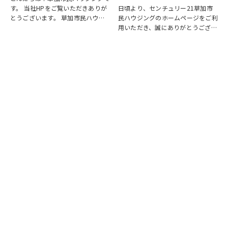
す。 当社HPをご覧いただきありが
日頃より、センチュリー21草加市
とうございます。 草加市民ハウジ
民ハウジングのホームページをご利
ング公式コーポレートサイトでは、
用いただき、誠にありがとうござい
お客様がスムーズにご来店しやすい
ます。この度、ホームページを全面
ようご予約フォームをご準備してお
的にリニューアルしたことをお知ら
ります。 ご購入の相談、ご売却の
せいたします。今回のリニューアル
相談、ローン…
では、セキュリティ対応やスマート
フォン対応の他、…