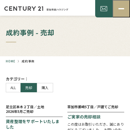
成約事例 - 売却
HOME
成約事例
カテゴリー：
ALL
売却
購入
1
3
売却まで
売却まで
ヵ月
ヵ月
足立区本木２丁目／土地
草加市瀬崎5丁目／戸建て
ご売却
2026年5月ご売却
ご実家の売却相談
資産整理をサポートいたしま
この度はお取引いただき、誠にあり
した
がとうございました。 お問い合わ