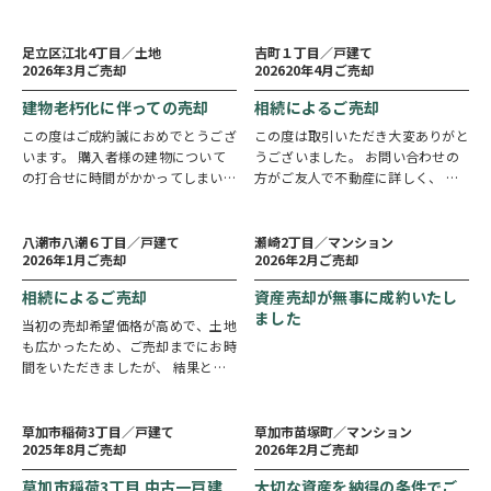
ムーズなお取引となりました。 渡
社では、常に草加市内のお客様を多
2
2
売却まで
売却まで
年間
ヵ月
邊様には大切なご資産のご売却をお
数抱えております。 お手間を掛け
任せいただき、心より感謝申し上げ
ず、迅速にご成約をさせて頂きまし
足立区江北4丁目／土地
吉町１丁目／戸建て
2026年3月ご売却
202620年4月ご売却
ます…
た。…
建物老朽化に伴っての売却
相続によるご売却
この度はご成約誠におめでとうござ
この度は取引いただき大変ありがと
います。 購入者様の建物について
うございました。 お問い合わせの
の打合せに時間がかかってしまいお
方がご友人で不動産に詳しく、 買
待たせをしてしまいましたが、 ご
取をしてほしいとのお話うをいただ
9
6
売却まで
売却まで
ヵ月
ヵ月
快諾いただき誠にありがとうござい
きました。 売主様のご希望の条件
ました。 購入について時期が来ま
で買取させていただきました。…
八潮市八潮６丁目／戸建て
瀬崎2丁目／マンション
2026年1月ご売却
2026年2月ご売却
したら是非お手伝いさせていただ…
相続によるご売却
資産売却が無事に成約いたし
ました
当初の売却希望価格が高めで、土地
も広かったため、ご売却までにお時
間をいただきましたが、 結果とし
てご相続人3名様皆様にご納得いた
6
売却まで
ヵ月
だける価格・条件でお取引いただけ
たのではないかと思っております。
草加市稲荷3丁目／戸建て
草加市苗塚町／マンション
2025年8月ご売却
2026年2月ご売却
また、解体や測量、お引渡しまでの
各手続きも…
草加市稲荷3丁目 中古一戸建
大切な資産を納得の条件でご