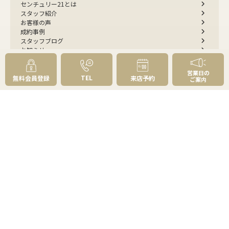
センチュリー21とは
スタッフ紹介
お客様の声
成約事例
スタッフブログ
お知らせ
採用情報
来店予約
営業日の
TEL
お問い合わせ
無料会員登録
来店予約
ご案内
会員メニュー
無料会員登録
マイページログイン
FOLLOW
US
プライバシーポリシー
物件紹介ポリシー
反社会勢力への対応