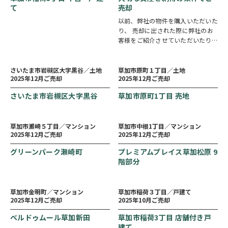
て
売却
以前、弊社の物件を購入いただいた
り、 売却に出された際に弊社のお
客様をご紹介させていただいたりと
ご縁を持たせていただきありがとう
ございました。 買主様が遠方から
お越しいただくため、ご希望なども
さいたま市岩槻区大字黒谷／土地
草加市原町１丁目／土地
2025年12月ご売却
2025年12月ご売却
快諾いただきスムーズなお取引が出
来ま…
さいたま市岩槻区大字黒谷
草加市原町1丁目 売地
草加市瀬崎５丁目／マンション
草加市中根1丁目／マンション
2025年12月ご売却
2025年12月ご売却
グリーンパーク瀬崎町
プレミアムプレイス草加松原 9
階部分
草加市金明町／マンション
草加市稲荷３丁目／戸建て
2025年12月ご売却
2025年10月ご売却
ベルドゥムール草加新田
草加市稲荷3丁目 店舗付き戸
建て