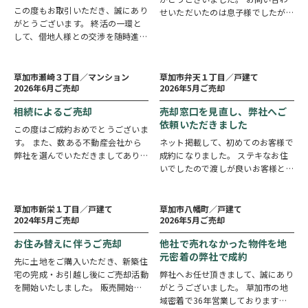
この度もお取引いただき、誠にあり
せいただいたのは息子様でしたが、
がとうございます。 終活の一環と
なかなかお会いする機会がなく、初
して、借地人様との交渉を随時進め
めてお会いできたのは3ヶ月後でし
させていただいておりますが、 お
2
1
た。お忙しい中、スターバックスで
売却まで
売却まで
ヵ月
週間
かげさまでここまで順調に進めるこ
お時間を作っていただいたことをき
とができております。 すべての土
草加市瀬崎３丁目／マンション
草加市弁天１丁目／戸建て
っかけに、…
2026年6月ご売却
2026年5月ご売却
地の整理・清算が完了するまでに…
相続によるご売却
売却窓口を見直し、弊社へご
依頼いただきました
この度はご成約おめでとうございま
す。 また、数ある不動産会社から
ネット掲載して、初めてのお客様で
弊社を選んでいただきましてありが
成約になりました。 ステキなお住
とうございました。 横山様のご不
いでしたので渡しが良いお客様と連
安事項やご質問についてお力添えで
れてきますという言葉が早期に実現
1
1
売却まで
売却まで
週間
週間
きたと存じます。 お引渡し日まで
することができました。住み替えの
お時間ありますが、どうぞ引き続…
お引越しが迫る中、2重ローンにな
草加市新栄１丁目／戸建て
草加市八幡町／戸建て
2024年5月ご売却
2026年5月ご売却
る前に契約出来てほっとしておりま
す。…
お住み替えに伴うご売却
他社で売れなかった物件を地
元密着の弊社で成約
先に土地をご購入いただき、新築住
宅の完成・お引越し後にご売却活動
弊社へお任せ頂きまして、誠にあり
を開始いたしました。 販売開始か
がとうございました。 草加市の地
らわずか1週間でご成約となり、ス
域密着で36年営業しております弊