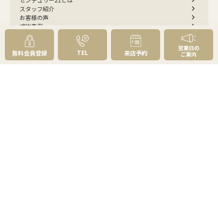
スタッフ紹介
お客様の声
成約事例
スタッフブログ
お知らせ
営業日の
TEL
採用情報
無料会員登録
来店予約
ご案内
来店予約
お問い合わせ
会員メニュー
無料会員登録
マイページログイン
FOLLOW
US
プライバシーポリシー
物件紹介ポリシー
反社会勢力への対応
コピーライト・免責事項
サイトマップ