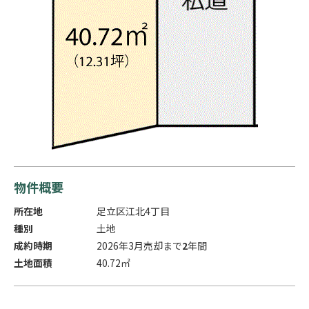
物件概要
所在地
足立区江北4丁目
種別
土地
成約時期
2026年3月
売却まで
2
年間
土地面積
40.72㎡