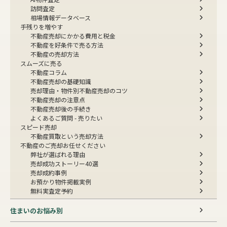
訪問査定
相場情報データベース
手残りを増やす
不動産売却にかかる費用と税金
不動産を好条件で売る方法
不動産の売却方法
スムーズに売る
不動産コラム
不動産売却の基礎知識
売却理由・物件別
不動産売却のコツ
不動産売却の注意点
不動産売却後の手続き
よくあるご質問 - 売りたい
スピード売却
不動産買取という売却方法
不動産のご売却お任せください
弊社が選ばれる理由
売却成功ストーリー40選
売却成約事例
お預かり物件掲載実例
無料実査定予約
住まいのお悩み別