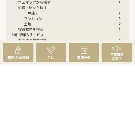
学区マップから探す
沿線・駅から探す
一戸建て
マンション
土地
投資物件を検索
物件特集&サービス
おすすめ物件特集
新着物件特集
お預かり物件特集
営業日の
草加市・八潮市の物件特集
TEL
無料会員登録
来店予約
ご案内
ルームツアー
今すぐ見られる一戸建て
今すぐ見られるマンション
選べる4つの見学コース
リフォーム・建築・住み替えのご相談
購入お役立ち情報
住まい探しのトータルプランニング
不動産購入の基礎知識
資金計画はどう立てる？
物件の選び方
草加・八潮の魅力百選
よくあるご質問 - 買いたい
売りたい