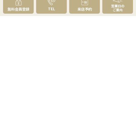
選べる4つの見学コース
営業日の
TEL
無料会員登録
来店予約
ご案内
リフォーム・建築・住み替えのご相談
購入お役立ち情報
住まい探しのトータルプランニング
不動産購入の基礎知識
資金計画はどう立てる？
物件の選び方
草加・八潮の魅力百選
よくあるご質問 - 買いたい
売りたい
売りたいTOP
無料査定
AI物件査定
訪問査定
相場情報データベース
手残りを増やす
不動産売却にかかる費用と税金
不動産を好条件で売る方法
不動産の売却方法
スムーズに売る
不動産コラム
不動産売却の基礎知識