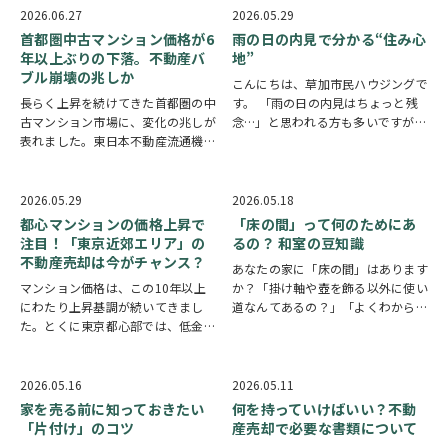
厳しいから売りたいな。」 このよ
条例が成立しました。 関東で空き
2026.06.27
2026.05.29
うなお悩みは…
家税の導入を決めた自治体はまだあ
首都圏中古マンション価格が6
雨の日の内見で分かる“住み心
りませんが、…
年以上ぶりの下落。不動産バ
地”
ブル崩壊の兆しか
こんにちは、草加市民ハウジングで
長らく上昇を続けてきた首都圏の中
す。 「雨の日の内見はちょっと残
古マンション市場に、変化の兆しが
念…」と思われる方も多いですが、
表れました。東日本不動産流通機構
実は住まいの“リアルな住み心
が発表した2026年5月の市場動向に
地”を確認できる絶好のタイミング
よると、中古マンションの成約平米
でもあります。 今回は、雨の日だ
単価は80.78万円となり、前年同月
からこそチェックできるポイントを
2026.05.29
2026.05.18
比でマイナス3.9％。前年同月比で
ご紹介します！ ①…
都心マンションの価格上昇で
「床の間」って何のためにあ
の下落…
注目！「東京近郊エリア」の
るの？ 和室の豆知識
不動産売却は今がチャンス？
あなたの家に「床の間」はあります
マンション価格は、この10年以上
か？「掛け軸や壺を飾る以外に使い
にわたり上昇基調が続いてきまし
道なんてあるの？」「よくわからな
た。とくに東京都心部では、低金利
いから、とりあえず荷物置き場にし
やインバウンド需要、投資マネーの
てしまっている」という方も少なく
流入などを背景に価格が大きく上昇
ないのではないでしょうか。今回は
し、「マンション価格は下がらな
そんな「床の間」にまつわる豆知識
2026.05.16
2026.05.11
い」とまでいわれる状況が続いてい
をご紹介いたしま…
家を売る前に知っておきたい
何を持っていけばいい？不動
ました。 しかし、2…
「片付け」のコツ
産売却で必要な書類について