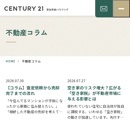
不動産コラム
HOME
不動産コラム
2026.07.30
2026.07.27
【コラム】査定依頼から売却
空き家のリスク増大？広がる
完了までの流れ
「空き家税」が不動産市場に
与える影響とは
「今住んでるマンションが手狭にな
ったから新築に住み替えたい。」
使われていない住宅に自治体が独自
「相続した不動産の売却を考えてい
に課税する、いわゆる「空き家税」
るが何から始めたらいい？」 「離
の動きが加速しています。先行する
婚が決まったから不動産を売却した
京都市に続き、2026年6月には大阪
い･･･。」 「住宅ローンの支払いが
府寝屋川市で市内全域を対象とする