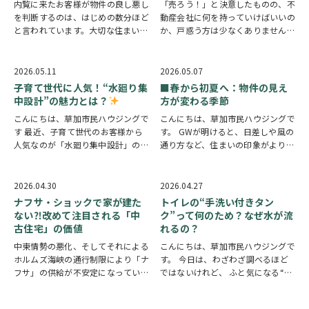
内覧に来たお客様が物件の良し悪し
「売ろう！」と決意したものの、不
を判断するのは、はじめの数分ほど
動産会社に何を持っていけばいいの
と言われています。大切な住まいを
か、戸惑う方は少なくありません。
少しでも高く売りたい、早く買い手
準備不足のまま相談に行くことへの
を見つけたいと考えた時、お部屋が
不安から、最初の一歩が踏み出せな
きれいに片付いているかどうかは、
いケースもあります。 結論からお
2026.05.11
2026.05.07
実のところ非常に大事な要素となり
伝えすると、書類が完璧に揃ってい
子育て世代に人気！“水廻り集
■春から初夏へ：物件の見え
ます。 今回は、…
なくても、査定や…
中設計”の魅力とは？
方が変わる季節
こんにちは、草加市民ハウジングで
こんにちは、草加市民ハウジングで
す 最近、子育て世代のお客様から
す。 GWが明けると、日差しや風の
人気なのが「水廻り集中設計」の間
通り方など、住まいの印象がよりは
取りです キッチン・洗面所・浴室
っきり感じられる季節へと移り変わ
などの水廻りがまとまっていること
ります。 この時期は、内見におい
で、家事動線がスムーズになり、毎
ても物件の魅力がより分かりやすく
2026.04.30
2026.04.27
日の負担を減らしやすいのが魅力
なるタイミングです。たとえば、南
ナフサ・ショックで家が建た
トイレの“手洗い付きタン
例えば…
…
向き住戸では室…
ない⁈改めて注目される「中
ク”って何のため？なぜ水が流
古住宅」の価値
れるの？
中東情勢の悪化、そしてそれによる
こんにちは、草加市民ハウジングで
ホルムズ海峡の通行制限により「ナ
す。 今日は、わざわざ調べるほど
フサ」の供給が不安定になっていま
ではないけれど、 ふと気になる“住
す。ナフサは原油を精製する過程で
まいのちょっとした疑問”について
得られる物質で、住宅のあらゆる建
お話ししてみます。 毎日の生活の