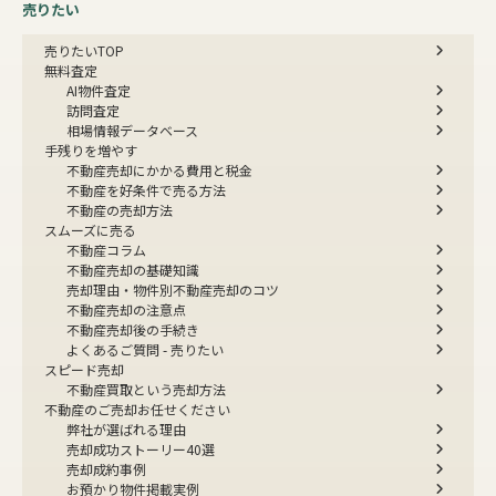
売りたい
売りたいTOP
無料査定
AI物件査定
訪問査定
相場情報データベース
手残りを増やす
不動産売却にかかる費用と税金
不動産を好条件で売る方法
不動産の売却方法
スムーズに売る
不動産コラム
不動産売却の基礎知識
売却理由・物件別
不動産売却のコツ
不動産売却の注意点
不動産売却後の手続き
よくあるご質問 - 売りたい
スピード売却
不動産買取という売却方法
不動産のご売却お任せください
弊社が選ばれる理由
売却成功ストーリー40選
売却成約事例
お預かり物件掲載実例