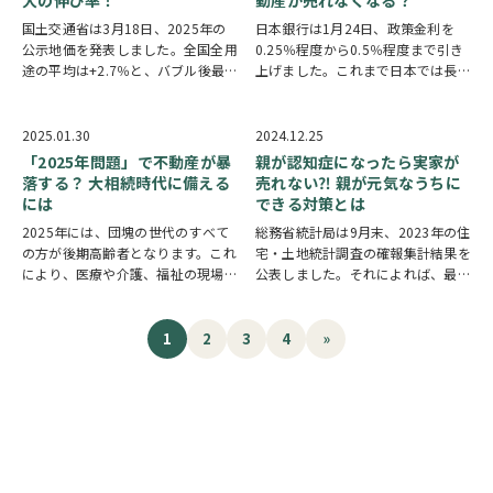
大の伸び率！
動産が売れなくなる？
国土交通省は3月18日、2025年の
日本銀行は1月24日、政策金利を
公示地価を発表しました。全国全用
0.25％程度から0.5％程度まで引き
途の平均は+2.7％と、バブル後最
上げました。これまで日本では長ら
大の伸び率となっています。 全国
く金利が低下し続けていましたが、
の全用途が4年連続の上昇 全用途平
2024年3月に日銀がマイナス金利政
均 住宅地 商業地 全国 +2.7％
策を解除して以降、金利上昇が懸念
2025.01.30
2024.12.25
+2.1％ +3.9％ 三大都市圏…
されています。 金利は、不動産を
「2025年問題」で不動産が暴
親が認知症になったら実家が
購入す…
落する？ 大相続時代に備える
売れない⁈ 親が元気なうちに
には
できる対策とは
2025年には、団塊の世代のすべて
総務省統計局は9月末、2023年の住
の方が後期高齢者となります。これ
宅・土地統計調査の確報集計結果を
により、医療や介護、福祉の現場の
公表しました。それによれば、最新
逼迫、社会保障費の増大、人材不足
の全国の空き家数は約900万戸、空
などが懸念されますが、不動産市場
き家率は13.8％。いずれも過去最
にも甚大な影響を及ぼしかねませ
高を更新しています。 空き家問題
1
2
3
4
»
ん。これは「不動産の2025年問
は、多くの方がいずれ直面する問題
題」とされる問題…
です。実…