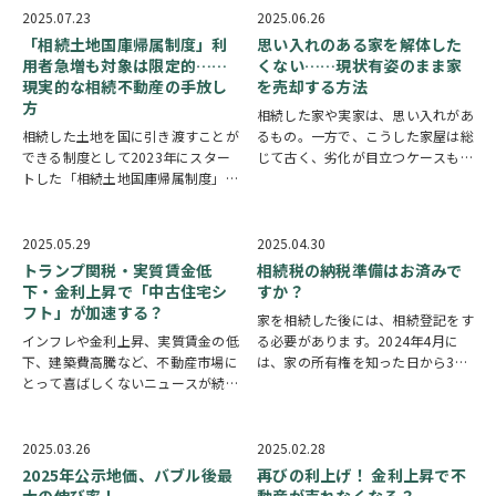
地球温暖化によって今後もこの傾向
規模などを表す産業活動指数は、
2025.07.23
2025.06.26
が続くと予想されています。 実は
2016年頃にマン…
「相続土地国庫帰属制度」利
思い入れのある家を解体した
自然災害と不…
用者急増も対象は限定的……
くない……現状有姿のまま家
現実的な相続不動産の手放し
を売却する方法
方
相続した家や実家は、思い入れがあ
相続した土地を国に引き渡すことが
るもの。一方で、こうした家屋は総
できる制度として2023年にスター
じて古く、劣化が目立つケースも少
トした「相続土地国庫帰属制度」で
なくありません。解体して売却した
すが、初年度の利用数はわずか258
り、解体を前提としている方に購入
件にとどまりました。しかし、翌
してもらったりするのが主流ではあ
2024年度の利用数は1,229件と4倍
りますが、最近は現状有姿のまま売
2025.05.29
2025.04.30
以上に増加し、2025年5月31日時
却したいという声…
トランプ関税・実質賃金低
相続税の納税準備はお済みで
点…
下・金利上昇で「中古住宅シ
すか？
フト」が加速する？
家を相続した後には、相続登記をす
インフレや金利上昇、実質賃金の低
る必要があります。2024年4月に
下、建築費高騰など、不動産市場に
は、家の所有権を知った日から3年
とって喜ばしくないニュースが続い
以内の相続登記が義務化されまし
ています。加えて「トランプ関税」
た。 しかし、3年より早く相続税の
が日本の産業に与える影響も懸念さ
納税期日が来るため、納税資金が足
れます。 ただ、これらの事象は不
りない場合はすみやかに相続登記を
2025.03.26
2025.02.28
動産の需要を低減させうるものであ
して家を売却す…
2025年公示地価、バブル後最
再びの利上げ！ 金利上昇で不
っても、安価で選…