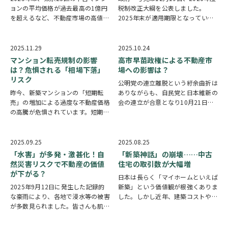
ョンの平均価格が過去最高の1億円
税制改正大綱を公表しました。
を超えるなど、不動産市場の高値基
2025年末が適用期限となっていた
調が一段と鮮明になった年となりま
住宅ローン減税は、5年間の延長と
した。 新築住宅の供給減や建築コ
制度の拡充が決定しています。 と
ストの上昇、円安などを背景に、中
くに中古住宅は借入限度額・控除期
2025.11.29
2025.10.24
古住宅への需要は引き続き底堅く推
間ともに大幅に拡充されており、
マンション転売規制の影響
高市早苗政権による不動産市
移しています…
2026年以降…
は？危惧される「相場下落」
場への影響は？
リスク
公明党の連立離脱という紆余曲折は
昨今、新築マンションの「短期転
ありながらも、自民党と日本維新の
売」の増加による過度な不動産価格
会の連立が合意となり10月21日、
の高騰が危惧されています。短期転
高市早苗内閣が誕生しました。支持
売は禁止されていないものの、近年
率は71％と歴代5位につける高さ
は国内の投資家だけでなく外国人投
で、とくに若年層の支持が高いと報
資家の投機目的によるマンション購
じられています。 新内閣が発足し
2025.09.25
2025.08.25
入が増え、ただでさえインフレや地
た21日には、…
「水害」が多発・激甚化！自
「新築神話」の崩壊……中古
価の上昇、建築費の…
然災害リスクで不動産の価値
住宅の取引数が大幅増
が下がる？
日本は長らく「マイホームといえば
2025年9月12日に発生した記録的
新築」という価値観が根強くありま
な豪雨により、各地で浸水等の被害
した。しかし近年、建築コストや物
が多数見られました。皆さんも肌で
価、金利の上昇、そして賃貸住宅の
感じていらっしゃるでしょうが、水
家賃上昇などを背景に、中古住宅市
害は近年、多発・激甚化しており、
場が急速に拡大しています。 市場