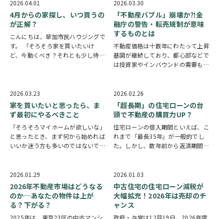
材や設備の原料のひとつです。
中で「これって当たり前だけど、な
2026.04.01
2026.03.30
「ナフサ・ショック」に伴い、多く
んでだろう？」と思うような設備や
4月からの家探し、いつ買うの
「不動産バブル」崩壊か⁈金
の住宅・設備メーカ…
仕組みって意外…
が正解？
融庁の警告・転売規制が意味
するものとは
こんにちは、草加市民ハウジングで
す。 「そろそろ家を買いたいけ
不動産価格は十数年にわたって上昇
ど、今動くべき？それとも少し待っ
基調が継続しており、都心部などで
た方がいい？」4月はそんなご相談
は投資家やインバウンドの需要も後
がとても増える時期です。 結論か
押しし、一般的な収入の世帯では手
らお伝えすると、“正解のタイミン
が届かない水準まで価格が高騰して
グは人によって違う”のが本音で
います。 一方、金融庁は2月、不動
2026.03.23
2026.02.26
す。ただし、判断する…
産業向けの融資が増加していること
家を買いたいと思ったら、ま
「超長期」の住宅ローンの台
を懸念し、一部…
ず最初にやるべきこと
頭で不動産の購買力UP？
「そろそろマイホームが欲しいな」
住宅ローンの借入期間といえば、こ
と思ったとき、まず何から始めれば
れまで「最長35年」が一般的でし
いいか迷う方も多いのではないでし
た。しかし、数年前から返済期間
ょうか？ 物件探しや内見の前に、
50年など超長期の住宅ローンが台
**最初にやるべきことは「予算を
頭し始めています。その背景にある
決めること」**です。 ■ いくら借
のは、不動産価格や建築費の高騰、
2026.01.29
2026.01.03
りられるかを把握する 住宅購入で
金利上昇などです。 返済期間を延
2026年不動産市場はどうなる
中古住宅の住宅ローン減税が
は、多くの方…
ばすことで、購入検…
のか─あなたの物件は上が
大幅拡充！2026年は売却のチ
る？下がる？
ャンス
2025年は、東京23区の中古マンシ
政府・与党は12月19日、2026年度