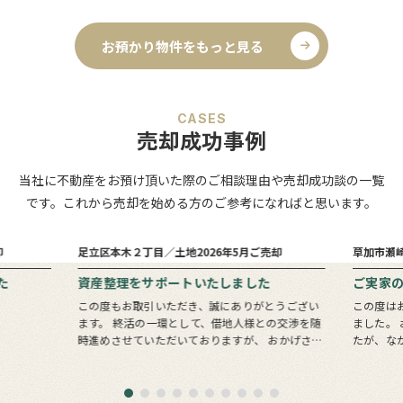
お預かり物件をもっと見る
CASES
売却成功事例
当社に不動産をお預け頂いた際のご相談理由や売却成功談の一覧
です。これから売却を始める方のご参考になればと思います。
6
1
売却まで
ヵ月
ヵ月
却
足立区本木２丁目／土地
2026年5月ご売却
草加市瀬
た
資産整理をサポートいたしました
ご実家
この度もお取引いただき、誠にありがとうござい
この度は
ます。 終活の一環として、借地人様との交渉を随
ました。 お問い合わせいただいたのは息子様でし
時進めさせていただいておりますが、 おかげさま
たが、な
でここまで順調に進めることができております。
会いでき
すべての土地の整理・清算が完了するまでに…
ターバッ
きっかけ