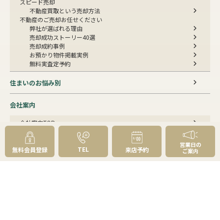
スピード売却
不動産買取という売却方法
不動産のご売却お任せください
弊社が選ばれる理由
売却成功ストーリー40選
売却成約事例
お預かり物件掲載実例
無料実査定予約
住まいのお悩み別
会社案内
会社案内TOP
私たちについて
アクセス
営業日の
TEL
受賞歴
無料会員登録
来店予約
ご案内
センチュリー21とは
スタッフ紹介
お客様の声
成約事例
スタッフブログ
お知らせ
採用情報
来店予約