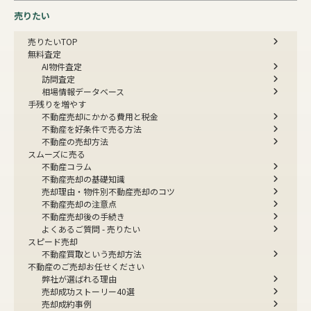
売りたい
売りたいTOP
無料査定
AI物件査定
訪問査定
相場情報データベース
手残りを増やす
不動産売却にかかる費用と税金
不動産を好条件で売る方法
不動産の売却方法
スムーズに売る
不動産コラム
不動産売却の基礎知識
売却理由・物件別
不動産売却のコツ
不動産売却の注意点
不動産売却後の手続き
よくあるご質問 - 売りたい
スピード売却
不動産買取という売却方法
不動産のご売却お任せください
弊社が選ばれる理由
売却成功ストーリー40選
売却成約事例