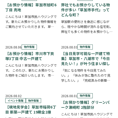
【お預かり情報】草加市旭町6
弊社でもお預かりしている物
丁目 売地
件が多い「草加市手代」って
どんな町？
こんにちは！草加市民ハウジングで
す。新たにお預かりした物件情報を
草加駅の便利さを身近に感じなが
ご案内させていただきます。 草加
ら、穏やかな時間が流れる住宅街。
市旭町6丁目 売地
クリックで詳
弊社でも多くの物件をお預かりして
しい情報をチェック✓ 新田駅徒歩
いる草加市手代の魅力を、ご紹介し
10分、獨協大学前駅徒歩19分と2駅
ます。 魅力① 草加駅まで自転車約
利用可能な立地。52坪超の広々と
10分圏内の便利な立地 手代は東武
2026.08.06
物件情報
2026.08.03
物件情報
した整形地…
スカイツリーライン「草加駅」が生
【お預かり情報】市川市下貝
【当日見学可能な一戸建て特
活圏です。北千…
塚3丁目 中古一戸建て
集】草加市・八潮市で「今日
見たい！」が叶う住まい探し
こんにちは！草加市民ハウジングで
す。 このたび、新たにお預かりし
「気になる物件を今日見てみた
た物件をご紹介いたします。 市川
い。」 「休みが急に取れたので見
市下貝塚3丁目 中古一戸建て 詳し
学したい。」 「完成済みの新築を
い物件情報はこちらからご覧いただ
実際に見比べたい。」 そんな方に
けます。
おすすめなのが、【当日見学可能な
https://www.century21soka.com/st/s…
一戸建て】です。 草加市民ハウジ
2026.08.02
2026.08.01
物件情報
ングでは、草加市・八潮市を中心
イベント情報
物件情報
【お預かり情報】グリーンパ
に、当日ご案内可能な完…
【現地見学会】草加市稲荷6丁
ーク瀬崎町 2階部分
目 新築一戸建て 19期全2棟
こんにちは！草加市民ハウジングで