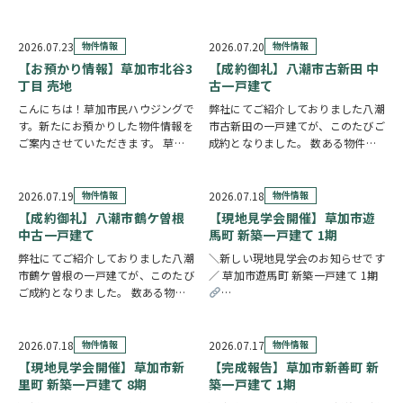
すすめポイント ゆとりと安心を備
物件情報へリンク 角地に位置し、
えた長期優良住宅。家族が集まる
全居室が南向きのため、明るい陽射
LDKは15帖以上の開放的な空間で
しが心地よく差し込む住まいです。
2026.07.23
物件情報
2026.07.20
物件情報
す。リビングの様子を見守りながら
全居室6帖以上…
【お預かり情報】草加市北谷3
【成約御礼】八潮市古新田 中
料理が作れる…
丁目 売地
古一戸建て
こんにちは！草加市民ハウジングで
弊社にてご紹介しておりました八潮
す。新たにお預かりした物件情報を
市古新田の一戸建てが、このたびご
ご案内させていただきます。 草加
成約となりました。 数ある物件の
市北谷3丁目 売地 ↑クリックで物
中から、大切なお住まいとしてお選
件情報へリンク 建築条件なしのた
びいただけたことを、スタッフ一同
め、お好きな建築会社を自由にお選
とても嬉しく思っております。 販
2026.07.19
物件情報
2026.07.18
物件情報
びいただけます。43.51坪の広々と
売期間中はたくさんのお問い合わせ
【成約御礼】八潮市鶴ケ曽根
【現地見学会開催】草加市遊
した敷地を…
やご内覧をいただ…
中古一戸建て
馬町 新築一戸建て 1期
弊社にてご紹介しておりました八潮
＼新しい現地見学会のお知らせです
市鶴ケ曽根の一戸建てが、このたび
／ 草加市遊馬町 新築一戸建て 1期
ご成約となりました。 数ある物件
の中から、大切なお住まいとしてお
https://www.century21soka.com/st
選びいただけたことを、スタッフ一
同とても嬉しく思っております。
2026.07.18
物件情報
2026.07.17
物件情報
販売期間中はたくさんのお問い合わ
【現地見学会開催】草加市新
【完成報告】草加市新善町 新
せやご内覧をいた…
里町 新築一戸建て 8期
築一戸建て 1期