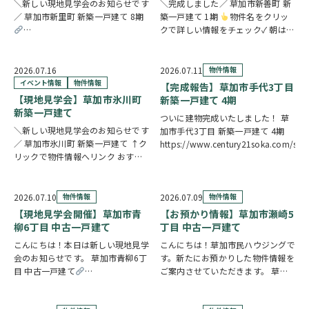
＼新しい現地見学会のお知らせです
＼完成しました／ 草加市新善町 新
／ 草加市新里町 新築一戸建て 8期
築一戸建て 1期
物件名をクリッ
クで詳しい情報をチェック✓ 朝は南
https://www.century21soka.com/st/search_cgi_lmt_2_backsu_1_bukke
面バルコニーから差し込む光の中で
身支度を整え、17.4帖のLDKで家族
そろって食卓を囲む。そんな毎日が
2026.07.16
2026.07.11
物件情報
叶う新築一戸建てです。カウンター
イベント情報
物件情報
【完成報告】草加市手代3丁目
キッ…
【現地見学会】草加市氷川町
新築一戸建て 4期
新築一戸建て
ついに建物完成いたしました！ 草
＼新しい現地見学会のお知らせです
加市手代3丁目 新築一戸建て 4期
／ 草加市氷川町 新築一戸建て ↑ク
https://www.century21soka.com/st
リックで物件情報へリンク おすす
めポイント 駅徒歩9分で公共交通機
関へのアクセスがスムーズ。15帖
の広々LDKは水廻り集中設計につ
2026.07.10
物件情報
2026.07.09
物件情報
き、毎日の家事を効率的にこなせま
【現地見学会開催】草加市青
【お預かり情報】草加市瀬崎5
す。7.5…
柳6丁目 中古一戸建て
丁目 中古一戸建て
こんにちは！本日は新しい現地見学
こんにちは！草加市民ハウジングで
会のお知らせです。 草加市青柳6丁
す。新たにお預かりした物件情報を
目 中古一戸建て
ご案内させていただきます。 草加
https://www.century21soka.com/st/search_cgi_lmt_2_backsu_1_bukke
市瀬崎5丁目 中古一戸建て↑クリッ
クで物件情報へリンク 駅徒歩15