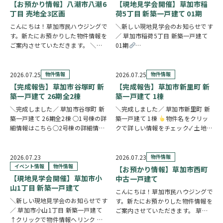
す。事務所スペースを備えており、
で徒歩3分圏内と、買い物に便利な
【お預かり情報】八潮市八潮6
【現地見学会開催】草加市稲
在宅ワークや…
立地です。2…
丁目 売地全3区画
荷5丁目 新築一戸建て 01期
こんにちは！草加市民ハウジングで
＼新しい現地見学会のお知らせです
す。新たにお預かりした物件情報を
／ 草加市稲荷5丁目 新築一戸建て
ご案内させていただきます。 ＼弊
01期
社専任物件／八潮市八潮6丁目 売地
https://www.century21soka.com/st/
全3区画 〇1区画の詳細情報はこち
ら〇2区画の詳細情報はこちら〇3
2026.07.25
物件情報
2026.07.25
物件情報
区画の詳細情報はこちら
クリッ
【完成報告】草加市谷塚町 新
【完成報告】草加市新里町 新
クで詳しい情…
築一戸建て 26期全2棟
築一戸建て 1棟
＼完成しました／ 草加市谷塚町 新
＼完成しました／ 草加市新里町 新
築一戸建て 26期全2棟 ○1号棟の詳
築一戸建て 1棟
物件名をクリッ
細情報はこちら○2号棟の詳細情報
クで詳しい情報をチェック✓ 土地
はこちら
クリックで詳しい情報
59坪超のゆとりある敷地に、豊富
をチェック✓ 23帖超のLDKを中心
な収納と快適な住空間を備えた住ま
に、豊富な収納と暮らしに役立つ便
い。長期優良住宅・BELS認定を取
2026.07.23
2026.07.23
物件情報
利な設備が毎日の暮らしを快適にサ
得し、毎日の快適さと省エネ性能を
イベント情報
物件情報
【お預かり情報】草加市西町
ポー…
両立しまし…
【現地見学会開催】草加市小
中古一戸建て
山1丁目 新築一戸建て
こんにちは！草加市民ハウジングで
＼新しい現地見学会のお知らせです
す。新たにお預かりした物件情報を
／ 草加市小山1丁目 新築一戸建て
ご案内させていただきます。 草加
↑クリックで物件情報へリンク お
市西町 中古一戸建て ↑クリックで