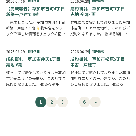
分、小中学校が徒歩9分圏内にそろ
2026.07.06
物件情報
2026.06.29
物件情報
う、子育て世代にうれしい住環境で
【完成報告】草加市吉町4丁目
成約御礼｜草加市吉町3丁目
す。全居室6帖…
新築一戸建て 9期
売地 全2区画
＼完成しました／ 草加市吉町4丁目
弊社にてご紹介しておりました草加
新築一戸建て 9期
物件名をクリ
市吉町エリアの売地が、このたびご
ックで詳しい情報をチェック✓ 南道
成約となりました。 数ある物件の
路に面した開放感ある立地が魅力
中から、大切なお住まいとしてお選
の、明るい陽光に包まれる住まい。
びいただけたことを、スタッフ一同
駅徒歩15分のこの物件は、22.6帖
とても嬉しく思っております。 駅
2026.06.29
物件情報
2026.06.29
物件情報
のゆとりあるLDKと対面キッチンを
徒歩15分、2駅利用可能な立地に加
成約御礼｜草加市弁天1丁目
成約御礼｜草加市松原5丁目
備え…
え、建築条件な…
売地 6期
中古一戸建て
弊社にてご紹介しておりました草加
弊社にてご紹介しておりました草加
市弁天エリアの売地が、このたびご
市松原エリアの一戸建てが、このた
成約となりました。 数ある物件の
びご成約となりました。 数ある物
中から、大切なお住まいとしてお選
件の中から、大切なお住まいとして
びいただけたことを、スタッフ一同
お選びいただけたことを、スタッフ
とても嬉しく思っております。 敷
一同とても嬉しく思っております。
1
2
3
…
6
»
地面積55坪超のゆとりある売地
駅徒歩12分の利便性と、桧家住宅
で、建築条件がない…
施工ならではの…