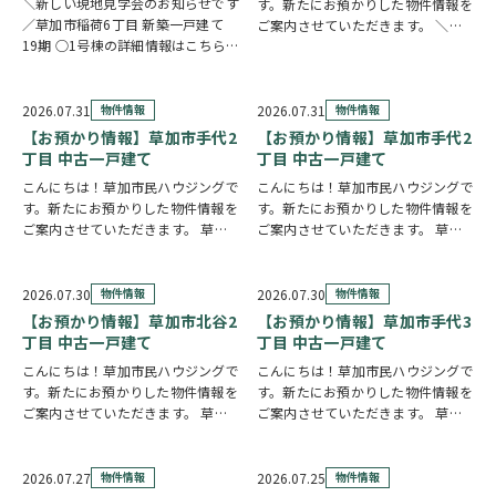
＼新しい現地見学会のお知らせです
す。新たにお預かりした物件情報を
／草加市稲荷6丁目 新築一戸建て
ご案内させていただきます。 ＼弊
19期 ○1号棟の詳細情報はこちら
社専任物件／グリーンパーク瀬崎町
○2号棟の詳細情報はこちら
クリ
2階部分
クリックで詳しい情報を
ックで物件情報へリンク✓ 暮らしの
チェック✓ 三方角部屋のため、日中
中心となるLDKは、17帖以上のゆと
は陽当り良好で明るい室内環境が保
2026.07.31
物件情報
2026.07.31
物件情報
り空間。食洗機付きカウンターキッ
たれていま…
【お預かり情報】草加市手代2
【お預かり情報】草加市手代2
チ…
丁目 中古一戸建て
丁目 中古一戸建て
こんにちは！草加市民ハウジングで
こんにちは！草加市民ハウジングで
す。新たにお預かりした物件情報を
す。新たにお預かりした物件情報を
ご案内させていただきます。 草加
ご案内させていただきます。 草加
市手代2丁目 中古一戸建て
市手代2丁目 中古一戸建て
クリ
https://www.century21soka.com/st/search_cgi_lmt_2_backsu_1…
ックで詳しい情報をチェック✓ 57
坪の広々とした敷地に建つ、大手ハ
2026.07.30
物件情報
2026.07.30
物件情報
ウスメーカー施工の住まいです。シ
【お預かり情報】草加市北谷2
【お預かり情報】草加市手代3
ャッター付き…
丁目 中古一戸建て
丁目 中古一戸建て
こんにちは！草加市民ハウジングで
こんにちは！草加市民ハウジングで
す。新たにお預かりした物件情報を
す。新たにお預かりした物件情報を
ご案内させていただきます。 草加
ご案内させていただきます。 草加
市北谷2丁目 中古一戸建て
クリ
市手代3丁目 中古一戸建て
クリ
ックで詳しい情報をチェック✓ 東南
ックで詳しい情報をチェック✓ ご自
角地に建つ、6LDKのお住まいで
宅からスーパー・ドラッグストアま
2026.07.27
物件情報
2026.07.25
物件情報