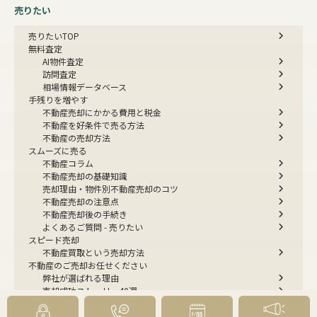
売りたい
売りたいTOP
無料査定
AI物件査定
訪問査定
相場情報データベース
手残りを増やす
不動産売却にかかる費用と税金
不動産を好条件で売る方法
不動産の売却方法
スムーズに売る
不動産コラム
不動産売却の基礎知識
売却理由・物件別
不動産売却のコツ
不動産売却の注意点
不動産売却後の手続き
よくあるご質問 - 売りたい
スピード売却
不動産買取という売却方法
不動産のご売却お任せください
弊社が選ばれる理由
売却成功ストーリー40選
売却成約事例
お預かり物件掲載実例