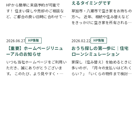
えるタイミングです
HPから簡単に来店予約が可能で
す！ 住まい探しや売却のご相談な
草加市・八潮市で空き家をお持ちの
ど、ご都合の良い日時に合わせてホ
方へ。 近年、相続や住み替えなど
ームページの来店予約ボタンからい
をきっかけに空き家を所有される方
つでもご予約いただけます◎ ご希
が増えています。 「相続した実家
望の日程を選んで、必要事項を入力
を管理できていない」 「遠方に住
するだけで予約完了！ 「まずは相
んでいるため定期的に様子を見に行
2026.06.27
HP情報
2026.02.22
HP情報
談だけしたい」「気…
けない」 「売却するか活用するか
【重要】ホームページリニュ
おうち探しの第一歩に｜住宅
迷っている」 な…
ーアルのお知らせ
ローンシミュレーション
いつも当社ホームページをご利用い
家探し（住み替え）を始めるときに
ただき、誠にありがとうございま
多いのが、「月々の支払いはどれく
す。 このたび、より見やすく・使
らい？」「いくらの物件まで検討で
いやすいホームページを目指し、ホ
きそう？」というご相談です。 そ
ームページを全面リニューアルいた
こで当社HPに住宅ローンシミュレ
しました。 新しいホームページで
ーションをご用意しました。入力は
は、最新の物件情報や地域情報をこ
シンプルで、条件を変えながら支払
れまで以上に分かり…
いイメージの目安…