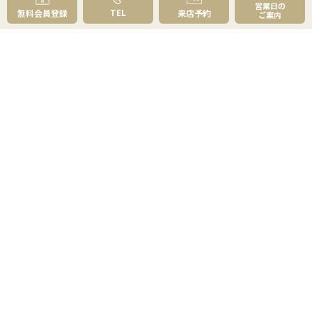
営業日の
無料実査定予約
TEL
無料会員登録
来店予約
ご案内
住まいのお悩み別
会社案内
会社案内TOP
私たちについて
アクセス
受賞歴
センチュリー21とは
スタッフ紹介
お客様の声
成約事例
スタッフブログ
お知らせ
採用情報
来店予約
お問い合わせ
会員メニュー
無料会員登録
マイページログイン