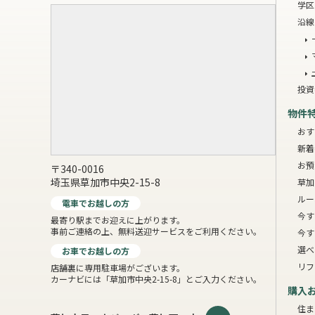
学区
沿線
投資
物件
おす
新着
お預
〒340-0016
埼玉県草加市中央2-15-8
草加
ルー
電車でお越しの方
今す
最寄り駅までお迎えに上がります。
事前ご連絡の上、無料送迎サービスをご利用ください。
今す
選べ
お車でお越しの方
リフ
店舗裏に専用駐車場がございます。
カーナビには「草加市中央2-15-8」とご入力ください。
購入
住ま