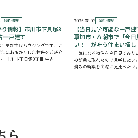
6
2026.08.03
物件情報
物件情報
かり情報】市川市下貝塚3
【当日見学可能な一戸建
古一戸建て
草加市・八潮市で「今日
い！」が叶う住まい探し
は！草加市民ハウジングです。 こ
新たにお預かりした物件をご紹介
「気になる物件を今日見てみたい
。 市川市下貝塚3丁目 中古一戸
みが急に取れたので見学したい。
しい物件情報はこちらからご覧いた
済みの新築を実際に見比べたい。
。
方におすすめなのが、【当日見
www.century21soka.com/st/s…
戸建て】です。 草加市民ハウジ
草加市・八潮市を中心に、当日
な完…
ちら