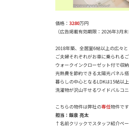
.
価格：
3280
万円
（広告掲載有効期限：2026年3月
.
2018年築、全居室6帖以上の広々
ご夫婦それぞれがお車に乗られるご
ウォークインクローゼット付で収納
光熱費を節約できる太陽光パネル搭
暮らしの中心となるLDKは15帖以
洗濯物が沢山干せるワイドバルコニ
.
こちらの物件は弊社の
専任
物件です
担当：飯泉 亮太
↑名前クリックでスタッフ紹介ペー