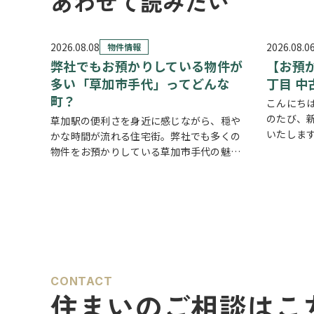
あわせて読みたい
2026.08.08
2026.08.0
物件情報
弊社でもお預かりしている物件が
【お預
多い「草加市手代」ってどんな
丁目 中
町？
こんにち
のたび、
草加駅の便利さを身近に感じながら、穏や
いたします
かな時間が流れる住宅街。弊社でも多くの
建て 詳
物件をお預かりしている草加市手代の魅力
だけます
を、ご紹介します。 魅力① 草加駅まで自
https://
転車約10分圏内の便利な立地 手代は東武
スカイツリーライン「草加駅」が生活圏で
す。北千…
CONTACT
住まいのご相談はこ