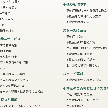
マップから探す
手残りを増やす
・駅から探す
不動産売却にかかる費用と税金
一戸建て
不動産を好条件で売る方法
マンション
不動産の売却方法
土地
スムーズに売る
物件を検索
不動産コラム
特集&サービス
不動産売却の基礎知識
すめ物件特集
売却理由・物件別
不動産売却の
物件特集
不動産売却の注意点
かり物件特集
不動産売却後の手続き
市・八潮市の物件特集
よくあるご質問 - 売りたい
ムツアー
スピード売却
ぐ見られる一戸建て
ぐ見られるマンション
不動産買取という売却方法
る4つの見学コース
不動産のご売却お任せくださ
ォーム・建築・住み替えのご相談
弊社が選ばれる理由
お役立ち情報
売却成功ストーリー40選
い探しのトータルプランニング
売却成約事例