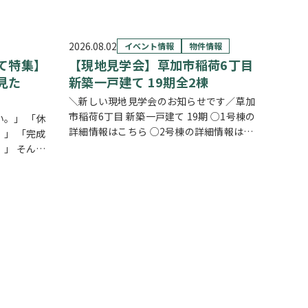
2026.08.02
イベント情報
物件情報
て特集】
【現地見学会】草加市稲荷6丁目
見た
新築一戸建て 19期全2棟
＼新しい現地見学会のお知らせです／草加
市稲荷6丁目 新築一戸建て 19期 ○1号棟の
。」 「休
詳細情報はこちら ○2号棟の詳細情報はこ
」 「完成
ちら
クリックで物件情報へリンク✓ 暮ら
」 そんな
しの中心となるLDKは、17帖以上のゆとり
学可能な一
空間。食洗機付きカウンターキッチ…
ングでは、
ご案内可能