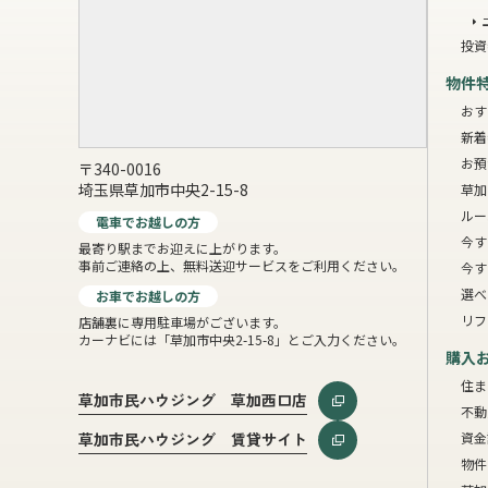
投資
物件
おす
新着
お預
〒340-0016
埼玉県草加市中央2-15-8
草加
ルー
電車でお越しの方
今す
最寄り駅までお迎えに上がります。
事前ご連絡の上、無料送迎サービスをご利用ください。
今す
選べ
お車でお越しの方
リフ
店舗裏に専用駐車場がございます。
カーナビには「草加市中央2-15-8」とご入力ください。
購入
住ま
草加市民ハウジング 草加西口店
不動
資金
草加市民ハウジング 賃貸サイト
物件