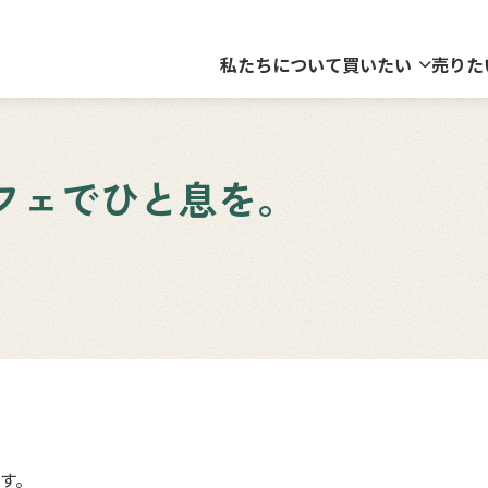
私たちについて
買いたい
売りた
フェでひと息を。
す。