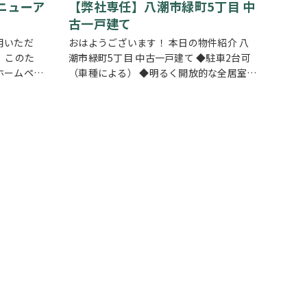
ニューア
【弊社専任】八潮市緑町5丁目 中
古一戸建て
用いただ
おはようございます！ 本日の物件紹介 八
 このた
潮市緑町5丁目 中古一戸建て ◆駐車2台可
ホームペー
（車種による） ◆明るく開放的な全居室南
面リニュー
西向き ◆ご家族が自然と集まるLDK17帖
ムページで
◆お料理中も会話が弾む対面キッチン ◆大
をこれまで
きな荷物や季節物も安心なWIC ◆…