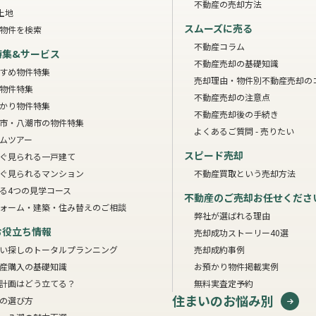
不動産の売却方法
土地
スムーズに売る
物件を検索
不動産コラム
特集&サービス
不動産売却の基礎知識
すめ物件特集
売却理由・物件別
不動産売却の
物件特集
不動産売却の注意点
かり物件特集
不動産売却後の手続き
市・八潮市の物件特集
よくあるご質問 - 売りたい
ムツアー
スピード売却
ぐ見られる一戸建て
ぐ見られるマンション
不動産買取という売却方法
る4つの見学コース
不動産のご売却お任せくださ
ォーム・建築・住み替えのご相談
弊社が選ばれる理由
お役立ち情報
売却成功ストーリー40選
い探しのトータルプランニング
売却成約事例
産購入の基礎知識
お預かり物件掲載実例
計画はどう立てる？
無料実査定予約
住まいのお悩み別
の選び方