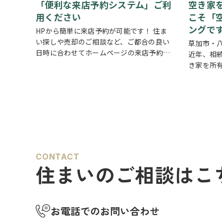
「便利な来店予約システム」ご利
空き家
用ください
こそ「
ングで
HPから簡単に来店予約が可能です！ 住ま
い探しや売却のご相談など、ご都合の良い
草加市・
日時に合わせてホームページの来店予約ボ
近年、相
タンからいつでもご予約いただけます◎ ご
き家を所
希望の日程を選んで、必要事項を入力する
続した実
だけで予約完了！ 「まずは相談だけした
住んでい
い」「気…
い」 「
な…
CONTACT
住まいのご相談はこ
お電話でのお問い合わせ