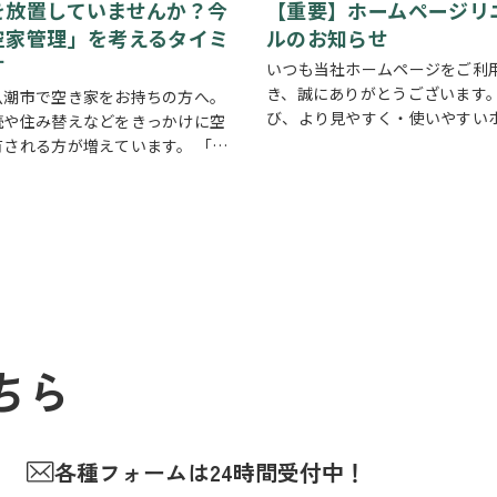
を放置していませんか？今
【重要】ホームページリ
空家管理」を考えるタイミ
ルのお知らせ
す
いつも当社ホームページをご利
き、誠にありがとうございます。
八潮市で空き家をお持ちの方へ。
び、より見やすく・使いやすい
続や住み替えなどをきっかけに空
ジを目指し、ホームページを全
有される方が増えています。 「相
アルいたしました。 新しいホー
家を管理できていない」 「遠方に
は、最新の物件情報や地域情報
るため定期的に様子を見に行けな
以上に分かり…
売却するか活用するか迷っている」
ちら
各種フォームは24時間受付中！