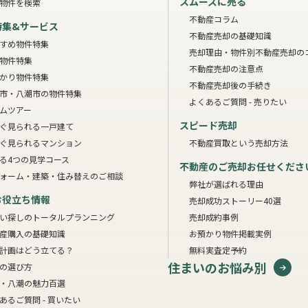
スムーズに売る
物件を検索
不動産コラム
特集&サービス
不動産売却の基礎知識
すめ物件特集
売却理由・物件別
不動産売却の
物件特集
不動産売却の注意点
かり物件特集
不動産売却後の手続き
市・八潮市の物件特集
よくあるご質問 - 売りたい
ムツアー
スピード売却
ぐ見られる一戸建て
ぐ見られるマンション
不動産買取という売却方法
る4つの見学コース
不動産のご売却お任せくださ
ォーム・建築・住み替えのご相談
弊社が選ばれる理由
お役立ち情報
売却成功ストーリー40選
い探しのトータルプランニング
売却成約事例
産購入の基礎知識
お預かり物件掲載実例
計画はどう立てる？
無料実査定予約
住まいのお悩み別
の選び方
・八潮の魅力百選
あるご質問 - 買いたい