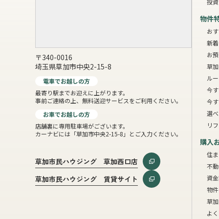
投資
物件
おす
新着
お預
〒340-0016
埼玉県草加市中央2-15-8
草加
ルー
電車でお越しの方
今す
最寄り駅までお迎えに上がります。
事前ご連絡の上、無料送迎サービスをご利用ください。
今す
選べ
お車でお越しの方
リフ
店舗裏に専用駐車場がございます。
カーナビには「草加市中央2-15-8」とご入力ください。
購入
住ま
草加市民ハウジング 草加西口店
不動
資金
草加市民ハウジング 賃貸サイト
物件
草加
よく