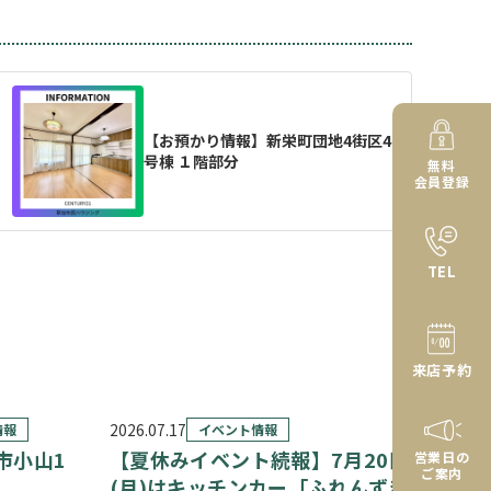
【お預かり情報】新栄町団地4街区4
号棟 １階部分
無料
会員登録
TEL
来店予約
2026.07.17
情報
イベント情報
市小山1
【夏休みイベント続報】7月20日
営業日の
ご案内
(月)はキッチンカー「ふれんずき