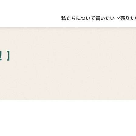
私たちについて
買いたい
売りた
！】