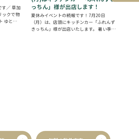
っちん」様が出店します！
す／ 草加
リックで物
夏休みイベントの続報です！7月20日
ト ゆとり
（月）は、店頭にキッチンカー「ふれんず
家族が集ま
きっちん」様が出店いたします。 暑い季節
間です。リ
にぴったりの冷たいスイーツや、楽しいお
理が作れ
菓子くじをご用意しておりますので、ご家
族皆さまでぜひお立ち寄りください。 【販
売メニュー…