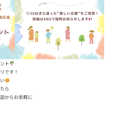
ント
リです！
い
たら
話からお気軽に