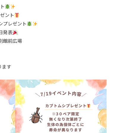
ト
ゼント
ムシプレゼント
近日発表
別館前広場
ります