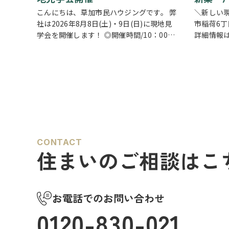
こんにちは、草加市民ハウジングです。 弊
＼新しい
社は2026年8月8日(土)・9日(日)に現地見
市稲荷6丁
学会を開催します！ ◎開催時間/10：00～
詳細情報は
17：00(※要相談にて時間外対応可) 各現場
ちら
ク
ごとに専門のスタッフが待機しており、直
しの中心と
接物件を見ながらご説明さ…
空間。食
CONTACT
住まいのご相談はこ
お電話でのお問い合わせ
0120-830-021