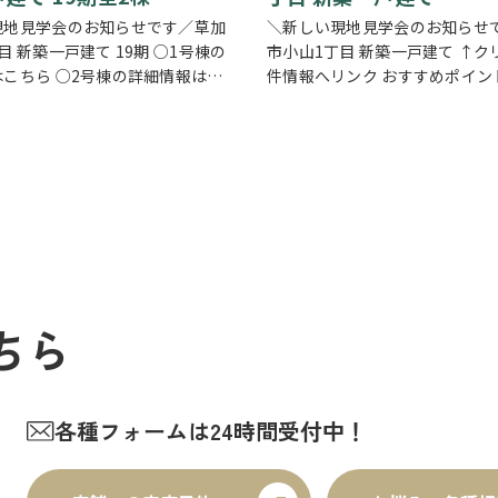
現地見学会のお知らせです／草加
＼新しい現地見学会のお知らせで
目 新築一戸建て 19期 ○1号棟の
市小山1丁目 新築一戸建て ↑ク
こちら ○2号棟の詳細情報はこ
件情報へリンク おすすめポイン
リックで物件情報へリンク✓ 暮ら
と安心を備えた長期優良住宅。
なるLDKは、17帖以上のゆとり
るLDKは15帖以上の開放的な空
洗機付きカウンターキッチ…
ビングの様子を見守りながら料
る…
ちら
各種フォームは24時間受付中！