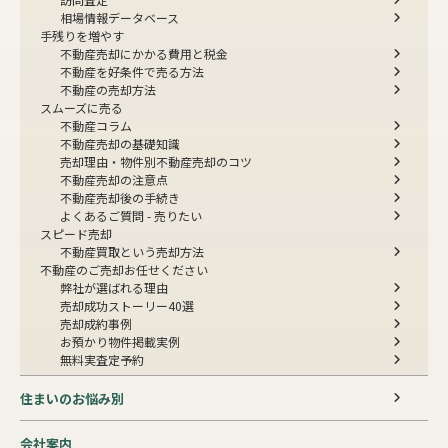
相場情報データベース
手残りを増やす
不動産売却にかかる費用と税金
不動産を好条件で売る方法
不動産の売却方法
スムーズに売る
不動産コラム
不動産売却の基礎知識
売却理由・物件別
不動産売却のコツ
不動産売却の注意点
不動産売却後の手続き
よくあるご質問 - 売りたい
スピード売却
不動産買取という売却方法
不動産のご売却お任せください
弊社が選ばれる理由
売却成功ストーリー40選
売却成約事例
お預かり物件掲載実例
無料実査定予約
住まいのお悩み別
会社案内