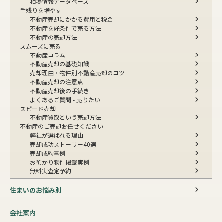
相場情報データベース
手残りを増やす
不動産売却にかかる費用と税金
不動産を好条件で売る方法
不動産の売却方法
スムーズに売る
不動産コラム
不動産売却の基礎知識
売却理由・物件別
不動産売却のコツ
不動産売却の注意点
不動産売却後の手続き
よくあるご質問 - 売りたい
スピード売却
不動産買取という売却方法
不動産のご売却お任せください
弊社が選ばれる理由
売却成功ストーリー40選
売却成約事例
お預かり物件掲載実例
無料実査定予約
住まいのお悩み別
会社案内