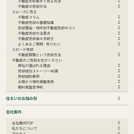
不動産を好条件で売る方法
不動産の売却方法
スムーズに売る
不動産コラム
不動産売却の基礎知識
売却理由・物件別
不動産売却のコツ
不動産売却の注意点
不動産売却後の手続き
よくあるご質問 - 売りたい
スピード売却
不動産買取という売却方法
不動産のご売却お任せください
弊社が選ばれる理由
売却成功ストーリー40選
売却成約事例
お預かり物件掲載実例
無料実査定予約
住まいのお悩み別
会社案内
会社案内TOP
私たちについて
アクセス