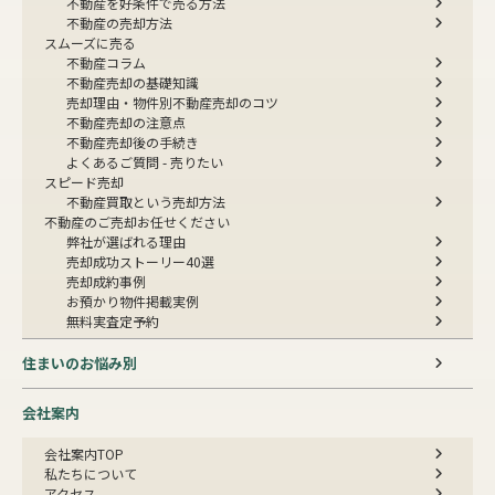
不動産を好条件で売る方法
不動産の売却方法
スムーズに売る
不動産コラム
不動産売却の基礎知識
売却理由・物件別
不動産売却のコツ
不動産売却の注意点
不動産売却後の手続き
よくあるご質問 - 売りたい
スピード売却
不動産買取という売却方法
不動産のご売却お任せください
弊社が選ばれる理由
売却成功ストーリー40選
売却成約事例
お預かり物件掲載実例
無料実査定予約
住まいのお悩み別
会社案内
会社案内TOP
私たちについて
アクセス