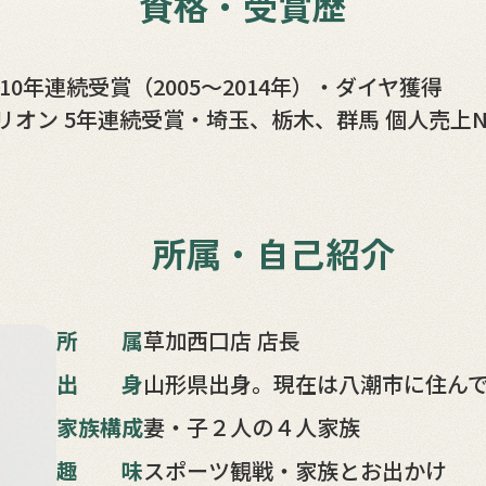
資格・受賞歴
0年連続受賞（2005～2014年）
・ダイヤ獲得
リオン 5年連続受賞
・埼玉、栃木、群馬 個人売上N
所属・自己紹介
所属
草加西口店 店長
出身
山形県出身。現在は八潮市に住ん
家族構成
妻・子２人の４人家族
趣味
スポーツ観戦・家族とお出かけ