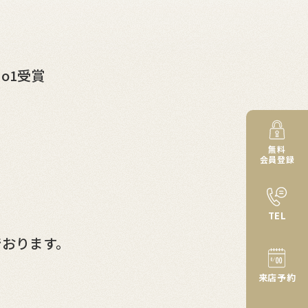
o1受賞
無料
会員登録
TEL
でおります。
来店予約