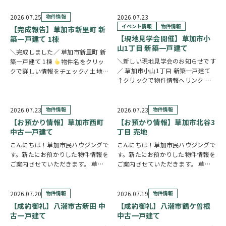
続したご実家や土地について、「こ
をチェック✓ 23帖超のLDKを中心
のまま所有していてもいいの？」
に、豊富な収納と暮らしに役立つ便
2026.07.25
物件情報
2026.07.23
「売却した方がいいのかわからな
利な設備が毎日の暮らしを快適にサ
イベント情報
物件情報
【完成報告】草加市新里町 新
い」「空き家の管理や…
ポー…
【現地見学会開催】草加市小
築一戸建て 1棟
山1丁目 新築一戸建て
＼完成しました／ 草加市新里町 新
＼新しい現地見学会のお知らせです
築一戸建て 1棟
物件名をクリッ
／ 草加市小山1丁目 新築一戸建て
クで詳しい情報をチェック✓ 土地
↑クリックで物件情報へリンク お
59坪超のゆとりある敷地に、豊富
すすめポイント ゆとりと安心を備
な収納と快適な住空間を備えた住ま
えた長期優良住宅。家族が集まる
い。長期優良住宅・BELS認定を取
LDKは15帖以上の開放的な空間で
得し、毎日の快適さと省エネ性能を
2026.07.23
物件情報
2026.07.23
物件情報
す。リビングの様子を見守りながら
両立しまし…
【お預かり情報】草加市西町
【お預かり情報】草加市北谷3
料理が作れる…
中古一戸建て
丁目 売地
こんにちは！草加市民ハウジングで
こんにちは！草加市民ハウジングで
す。新たにお預かりした物件情報を
す。新たにお預かりした物件情報を
ご案内させていただきます。 草加
ご案内させていただきます。 草加
市西町 中古一戸建て ↑クリックで
市北谷3丁目 売地 ↑クリックで物
物件情報へリンク 角地に位置し、
件情報へリンク 建築条件なしのた
全居室が南向きのため、明るい陽射
め、お好きな建築会社を自由にお選
2026.07.20
物件情報
2026.07.19
物件情報
しが心地よく差し込む住まいです。
びいただけます。43.51坪の広々と
【成約御礼】八潮市古新田 中
【成約御礼】八潮市鶴ケ曽根
全居室6帖以上…
した敷地を…
古一戸建て
中古一戸建て