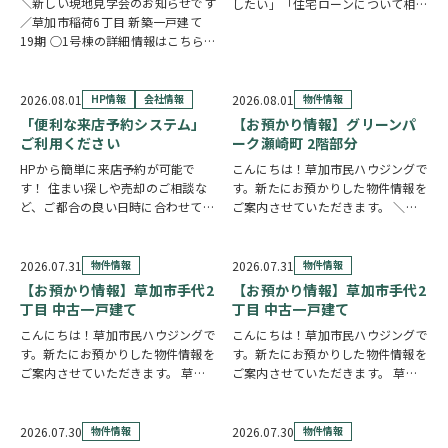
＼新しい現地見学会のお知らせです
したい」「住宅ローンについて相談
／草加市稲荷6丁目 新築一戸建て
したい」 住まい探しのスタイル
19期 ○1号棟の詳細情報はこちら
は、お客様それぞれ。草加市民ハウ
○2号棟の詳細情報はこちら
クリ
ジングでは、ご希望やご都合に合わ
ックで物件情報へリンク✓ 暮らしの
せて選べる4つの見学コースをご用
中心となるLDKは、17帖以上のゆと
意しています。 …
2026.08.01
HP情報
会社情報
2026.08.01
物件情報
り空間。食洗機付きカウンターキッ
「便利な来店予約システム」
【お預かり情報】グリーンパ
チ…
ご利用ください
ーク瀬崎町 2階部分
HPから簡単に来店予約が可能で
こんにちは！草加市民ハウジングで
す！ 住まい探しや売却のご相談な
す。新たにお預かりした物件情報を
ど、ご都合の良い日時に合わせてホ
ご案内させていただきます。 ＼弊
ームページの来店予約ボタンからい
社専任物件／グリーンパーク瀬崎町
つでもご予約いただけます◎ ご希
2階部分
クリックで詳しい情報を
望の日程を選んで、必要事項を入力
チェック✓ 三方角部屋のため、日中
2026.07.31
物件情報
2026.07.31
物件情報
するだけで予約完了！ 「まずは相
は陽当り良好で明るい室内環境が保
【お預かり情報】草加市手代2
【お預かり情報】草加市手代2
談だけしたい」「気…
たれていま…
丁目 中古一戸建て
丁目 中古一戸建て
こんにちは！草加市民ハウジングで
こんにちは！草加市民ハウジングで
す。新たにお預かりした物件情報を
す。新たにお預かりした物件情報を
ご案内させていただきます。 草加
ご案内させていただきます。 草加
市手代2丁目 中古一戸建て
市手代2丁目 中古一戸建て
クリ
https://www.century21soka.com/st/search_cgi_lmt_2_backsu_1…
ックで詳しい情報をチェック✓ 57
坪の広々とした敷地に建つ、大手ハ
2026.07.30
物件情報
2026.07.30
物件情報