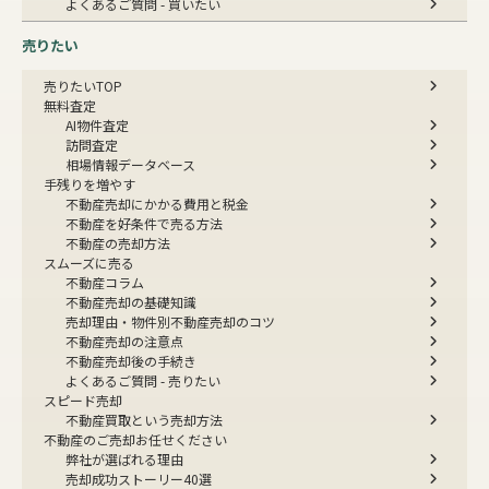
よくあるご質問 - 買いたい
売りたい
売りたいTOP
無料査定
AI物件査定
訪問査定
相場情報データベース
手残りを増やす
不動産売却にかかる費用と税金
不動産を好条件で売る方法
不動産の売却方法
スムーズに売る
不動産コラム
不動産売却の基礎知識
売却理由・物件別
不動産売却のコツ
不動産売却の注意点
不動産売却後の手続き
よくあるご質問 - 売りたい
スピード売却
不動産買取という売却方法
不動産のご売却お任せください
弊社が選ばれる理由
売却成功ストーリー40選