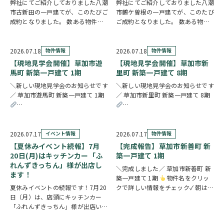
弊社にてご紹介しておりました八潮
弊社にてご紹介しておりました八潮
市古新田の一戸建てが、このたびご
市鶴ケ曽根の一戸建てが、このたび
成約となりました。 数ある物件の
ご成約となりました。 数ある物件
中から、大切なお住まいとしてお選
の中から、大切なお住まいとしてお
びいただけたことを、スタッフ一同
選びいただけたことを、スタッフ一
とても嬉しく思っております。 販
同とても嬉しく思っております。
2026.07.18
物件情報
2026.07.18
物件情報
売期間中はたくさんのお問い合わせ
販売期間中はたくさんのお問い合わ
【現地見学会開催】草加市遊
【現地見学会開催】草加市新
やご内覧をいただ…
せやご内覧をいた…
馬町 新築一戸建て 1期
里町 新築一戸建て 8期
＼新しい現地見学会のお知らせです
＼新しい現地見学会のお知らせです
／ 草加市遊馬町 新築一戸建て 1期
／ 草加市新里町 新築一戸建て 8期
https://www.century21soka.com/st/search_cgi_lmt_2_backsu_1_bukke
https://www.century21soka.com/st
2026.07.17
イベント情報
2026.07.17
物件情報
【夏休みイベント続報】7月
【完成報告】草加市新善町 新
20日(月)はキッチンカー「ふ
築一戸建て 1期
れんずきっちん」様が出店し
＼完成しました／ 草加市新善町 新
ます！
築一戸建て 1期
物件名をクリッ
夏休みイベントの続報です！7月20
クで詳しい情報をチェック✓ 朝は南
日（月）は、店頭にキッチンカー
面バルコニーから差し込む光の中で
「ふれんずきっちん」様が出店いた
身支度を整え、17.4帖のLDKで家族
します。 暑い季節にぴったりの冷
そろって食卓を囲む。そんな毎日が