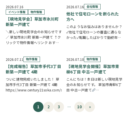
たいスイーツや、楽しいお菓子くじ
叶う新築一戸建てです。カウンター
をご用意しておりますので、ご家族
キッ…
2026.07.16
2026.07.16
会社情報
皆さまでぜひお立ち寄りください。
イベント情報
物件情報
他社で住宅ローンを断られた
【販売メニュー…
【現地見学会】草加市氷川町
方へ
新築一戸建て
このようなお悩みはありませんか？
＼新しい現地見学会のお知らせです
✓他社で住宅ローンの審査に通らな
／ 草加市氷川町 新築一戸建て ↑ク
かった✓転職したばかりで勤続年数
リックで物件情報へリンク おすす
が短い✓自営業・個人事業主のため
めポイント 駅徒歩9分で公共交通機
審査が不安✓車のローンやカードロ
関へのアクセスがスムーズ。15帖
ーンなど借入がある✓過去に返済の
の広々LDKは水廻り集中設計につ
遅れがあり心配している ひとつで
2026.07.11
物件情報
2026.07.10
物件情報
き、毎日の家事を効率的にこなせま
も当てはまる方…
【完成報告】草加市手代3丁目
【現地見学会開催】草加市青
す。7.5…
新築一戸建て 4期
柳6丁目 中古一戸建て
ついに建物完成いたしました！ 草
こんにちは！本日は新しい現地見学
加市手代3丁目 新築一戸建て 4期
会のお知らせです。 草加市青柳6丁
https://www.century21soka.com/st/search_cgi_lmt_2_backsu_1_bukken
目 中古一戸建て
https://www.century21soka.com/st
1
2
3
…
10
»