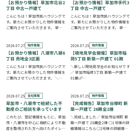
ウスメーカー施工の住まいです。シ
【お預かり情報】草加市北谷2
【お預かり情報】草加市手代3
ャッター付き…
丁目 中古一戸建て
丁目 中古一戸建て
こんにちは！草加市民ハウジングで
こんにちは！草加市民ハウジングで
す。新たにお預かりした物件情報を
す。新たにお預かりした物件情報を
ご案内させていただきます。 草加
ご案内させていただきます。 草加
市北谷2丁目 中古一戸建て
クリ
市手代3丁目 中古一戸建て
クリ
ックで詳しい情報をチェック✓ 東南
ックで詳しい情報をチェック✓ ご自
角地に建つ、6LDKのお住まいで
宅からスーパー・ドラッグストアま
2026.07.27
物件情報
2026.07.25
物件情報
す。事務所スペースを備えており、
で徒歩3分圏内と、買い物に便利な
【お預かり情報】八潮市八潮6
【現地見学会開催】草加市稲
在宅ワークや…
立地です。2…
丁目 売地全3区画
荷5丁目 新築一戸建て 01期
こんにちは！草加市民ハウジングで
＼新しい現地見学会のお知らせです
す。新たにお預かりした物件情報を
／ 草加市稲荷5丁目 新築一戸建て
ご案内させていただきます。 ＼弊
01期
社専任物件／八潮市八潮6丁目 売地
https://www.century21soka.com/st/
全3区画 〇1区画の詳細情報はこち
ら〇2区画の詳細情報はこちら〇3
2026.07.25
会社情報
2026.07.25
物件情報
区画の詳細情報はこちら
クリッ
草加市・八潮市で相続した不
【完成報告】草加市谷塚町 新
クで詳しい情…
動産のご相談を承っています
築一戸建て 26期全2棟
このたび、登記情報をもとに、草加
＼完成しました／ 草加市谷塚町 新
市・八潮市を中心に相続により不動
築一戸建て 26期全2棟 ○1号棟の詳
産を取得された方へ向けたダイレク
細情報はこちら○2号棟の詳細情報
トメールを発送いたしました。 相
はこちら
クリックで詳しい情報