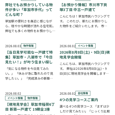
弊社でもお預かりしている物
【お預かり情報】市川市下貝
件が多い「草加市手代」って
塚3丁目 中古一戸建て
どんな町？
こんにちは！草加市民ハウジングで
草加駅の便利さを身近に感じなが
す。 このたび、新たにお預かりし
ら、穏やかな時間が流れる住宅街。
た物件をご紹介いたします。 市川
弊社でも多くの物件をお預かりして
市下貝塚3丁目 中古一戸建て 詳し
いる草加市手代の魅力を、ご紹介し
い物件情報はこちらからご覧いただ
ます。 魅力① 草加駅まで自転車約
けます。
10分圏内の便利な立地 手代は東武
https://www.century21soka.com/st/
2026.08.03
物件情報
2026.08.02
イベント情報
スカイツリーライン「草加駅」が生
【当日見学可能な一戸建て特
2026年8月8日(土)・9日(日)現
活圏です。北千…
集】草加市・八潮市で「今日
地見学会開催
見たい！」が叶う住まい探し
こんにちは、草加市民ハウジングで
「気になる物件を今日見てみた
す。 弊社は2026年8月8日(土)・9
い。」 「休みが急に取れたので見
日(日)に現地見学会を開催します！
学したい。」 「完成済みの新築を
◎開催時間/10：00～17：00(※要
実際に見比べたい。」 そんな方に
相談にて時間外対応可) 各現場ごと
おすすめなのが、【当日見学可能な
に専門のスタッフが待機しており、
一戸建て】です。 草加市民ハウジ
直接物件を見ながらご説明さ…
2026.08.02
2026.08.02
会社情報
ングでは、草加市・八潮市を中心
イベント情報
物件情報
4つの見学コースご案内
に、当日ご案内可能な完…
【現地見学会】草加市稲荷6丁
選べる4つの見学コース 「まずは少
目 新築一戸建て 19期全2棟
しだけ見てみたい」「じっくり比較