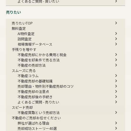
よくあるご質問 - 買いたい
売りたい
売りたいTOP
無料査定
AI物件査定
訪問査定
相場情報データベース
手残りを増やす
不動産売却にかかる費用と税金
不動産を好条件で売る方法
不動産の売却方法
スムーズに売る
不動産コラム
不動産売却の基礎知識
売却理由・物件別
不動産売却のコツ
不動産売却の注意点
不動産売却後の手続き
よくあるご質問 - 売りたい
スピード売却
不動産買取という売却方法
不動産のご売却お任せください
弊社が選ばれる理由
売却成功ストーリー40選