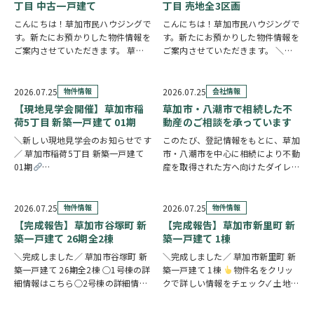
ャッター付き…
在宅ワークや…
丁目 中古一戸建て
丁目 売地全3区画
こんにちは！草加市民ハウジングで
こんにちは！草加市民ハウジングで
す。新たにお預かりした物件情報を
す。新たにお預かりした物件情報を
ご案内させていただきます。 草加
ご案内させていただきます。 ＼弊
市手代3丁目 中古一戸建て
クリ
社専任物件／八潮市八潮6丁目 売地
ックで詳しい情報をチェック✓ ご自
全3区画 〇1区画の詳細情報はこち
宅からスーパー・ドラッグストアま
ら〇2区画の詳細情報はこちら〇3
2026.07.25
物件情報
2026.07.25
会社情報
で徒歩3分圏内と、買い物に便利な
区画の詳細情報はこちら
クリッ
【現地見学会開催】草加市稲
草加市・八潮市で相続した不
立地です。2…
クで詳しい情…
荷5丁目 新築一戸建て 01期
動産のご相談を承っています
＼新しい現地見学会のお知らせです
このたび、登記情報をもとに、草加
／ 草加市稲荷5丁目 新築一戸建て
市・八潮市を中心に相続により不動
01期
産を取得された方へ向けたダイレク
https://www.century21soka.com/st/search_cgi_lmt_2_backsu_1_bukken
トメールを発送いたしました。 相
続したご実家や土地について、「こ
のまま所有していてもいいの？」
2026.07.25
物件情報
2026.07.25
物件情報
「売却した方がいいのかわからな
【完成報告】草加市谷塚町 新
【完成報告】草加市新里町 新
い」「空き家の管理や…
築一戸建て 26期全2棟
築一戸建て 1棟
＼完成しました／ 草加市谷塚町 新
＼完成しました／ 草加市新里町 新
築一戸建て 26期全2棟 ○1号棟の詳
築一戸建て 1棟
物件名をクリッ
細情報はこちら○2号棟の詳細情報
クで詳しい情報をチェック✓ 土地
はこちら
クリックで詳しい情報
59坪超のゆとりある敷地に、豊富
をチェック✓ 23帖超のLDKを中心
な収納と快適な住空間を備えた住ま