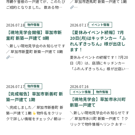
市鶴ケ曽根の一戸建てが、このたび
／ 草加市遊馬町 新築一戸建て 1期
ご成約となりました。 数ある物件
の中から、大切なお住まいとしてお
https://www.century21soka.com/st
選びいただけたことを、スタッフ一
同とても嬉しく思っております。
2026.07.18
物件情報
2026.07.17
イベント情報
販売期間中はたくさんのお問い合わ
【現地見学会開催】草加市新
【夏休みイベント続報】7月
せやご内覧をいた…
里町 新築一戸建て 8期
20日(月)はキッチンカー「ふ
れんずきっちん」様が出店し
＼新しい現地見学会のお知らせです
ます！
／ 草加市新里町 新築一戸建て 8期
夏休みイベントの続報です！7月20
https://www.century21soka.com/st/search_cgi_lmt_2_backsu_1_bukke
日（月）は、店頭にキッチンカー
「ふれんずきっちん」様が出店いた
します。 暑い季節にぴったりの冷
たいスイーツや、楽しいお菓子くじ
をご用意しておりますので、ご家族
2026.07.17
物件情報
2026.07.16
皆さまでぜひお立ち寄りください。
イベント情報
物件情報
【完成報告】草加市新善町 新
【販売メニュー…
【現地見学会】草加市氷川町
築一戸建て 1期
新築一戸建て
＼完成しました／ 草加市新善町 新
＼新しい現地見学会のお知らせです
築一戸建て 1期
物件名をクリッ
／ 草加市氷川町 新築一戸建て ↑ク
クで詳しい情報をチェック✓ 朝は南
リックで物件情報へリンク おすす
面バルコニーから差し込む光の中で
めポイント 駅徒歩9分で公共交通機
身支度を整え、17.4帖のLDKで家族