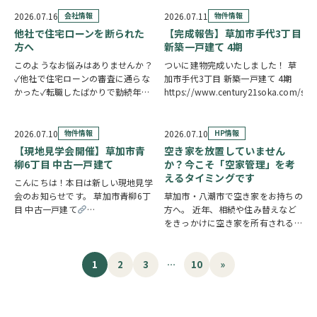
関へのアクセスがスムーズ。15帖
そろって食卓を囲む。そんな毎日が
の広々LDKは水廻り集中設計につ
叶う新築一戸建てです。カウンター
2026.07.16
会社情報
2026.07.11
物件情報
き、毎日の家事を効率的にこなせま
キッ…
他社で住宅ローンを断られた
【完成報告】草加市手代3丁目
す。7.5…
方へ
新築一戸建て 4期
このようなお悩みはありませんか？
ついに建物完成いたしました！ 草
✓他社で住宅ローンの審査に通らな
加市手代3丁目 新築一戸建て 4期
かった✓転職したばかりで勤続年数
https://www.century21soka.com/st
が短い✓自営業・個人事業主のため
審査が不安✓車のローンやカードロ
ーンなど借入がある✓過去に返済の
2026.07.10
物件情報
2026.07.10
HP情報
遅れがあり心配している ひとつで
【現地見学会開催】草加市青
空き家を放置していません
も当てはまる方…
柳6丁目 中古一戸建て
か？今こそ「空家管理」を考
えるタイミングです
こんにちは！本日は新しい現地見学
会のお知らせです。 草加市青柳6丁
草加市・八潮市で空き家をお持ちの
目 中古一戸建て
方へ。 近年、相続や住み替えなど
https://www.century21soka.com/st/search_cgi_lmt_2_backsu_1_bukke
をきっかけに空き家を所有される方
が増えています。 「相続した実家
を管理できていない」 「遠方に住
んでいるため定期的に様子を見に行
1
2
3
…
10
»
けない」 「売却するか活用するか
迷っている」 な…