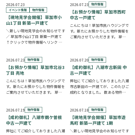
に、豊富な収納と暮らしに役立つ便
い。長期優良住宅・BELS認定を取
2026.07.23
2026.07.23
物件情報
利な設備が毎日の暮らしを快適にサ
得し、毎日の快適さと省エネ性能を
イベント情報
物件情報
【お預かり情報】草加市西町
ポー…
両立しまし…
【現地見学会開催】草加市小
中古一戸建て
山1丁目 新築一戸建て
こんにちは！草加市民ハウジングで
＼新しい現地見学会のお知らせです
す。新たにお預かりした物件情報を
／ 草加市小山1丁目 新築一戸建て
ご案内させていただきます。 草加
↑クリックで物件情報へリンク お
市西町 中古一戸建て ↑クリックで
すすめポイント ゆとりと安心を備
物件情報へリンク 角地に位置し、
えた長期優良住宅。家族が集まる
全居室が南向きのため、明るい陽射
LDKは15帖以上の開放的な空間で
しが心地よく差し込む住まいです。
2026.07.23
物件情報
2026.07.20
物件情報
す。リビングの様子を見守りながら
全居室6帖以上…
【お預かり情報】草加市北谷3
【成約御礼】八潮市古新田 中
料理が作れる…
丁目 売地
古一戸建て
こんにちは！草加市民ハウジングで
弊社にてご紹介しておりました八潮
す。新たにお預かりした物件情報を
市古新田の一戸建てが、このたびご
ご案内させていただきます。 草加
成約となりました。 数ある物件の
市北谷3丁目 売地 ↑クリックで物
中から、大切なお住まいとしてお選
件情報へリンク 建築条件なしのた
びいただけたことを、スタッフ一同
め、お好きな建築会社を自由にお選
とても嬉しく思っております。 販
2026.07.19
物件情報
2026.07.18
物件情報
びいただけます。43.51坪の広々と
売期間中はたくさんのお問い合わせ
【成約御礼】八潮市鶴ケ曽根
【現地見学会開催】草加市遊
した敷地を…
やご内覧をいただ…
中古一戸建て
馬町 新築一戸建て 1期
弊社にてご紹介しておりました八潮
＼新しい現地見学会のお知らせです