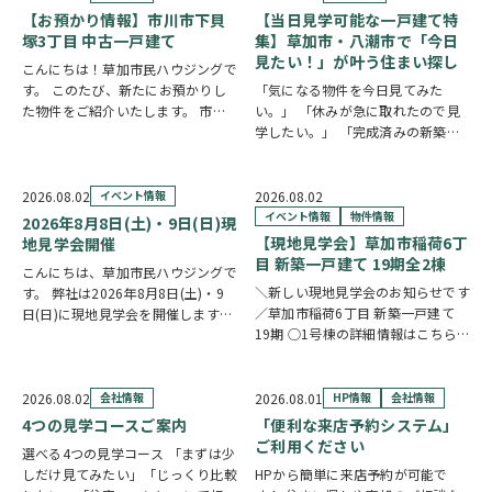
【お預かり情報】市川市下貝
【当日見学可能な一戸建て特
塚3丁目 中古一戸建て
集】草加市・八潮市で「今日
見たい！」が叶う住まい探し
こんにちは！草加市民ハウジングで
す。 このたび、新たにお預かりし
「気になる物件を今日見てみた
た物件をご紹介いたします。 市川
い。」 「休みが急に取れたので見
市下貝塚3丁目 中古一戸建て 詳し
学したい。」 「完成済みの新築を
い物件情報はこちらからご覧いただ
実際に見比べたい。」 そんな方に
けます。
おすすめなのが、【当日見学可能な
https://www.century21soka.com/st/s…
一戸建て】です。 草加市民ハウジ
2026.08.02
イベント情報
2026.08.02
ングでは、草加市・八潮市を中心
イベント情報
物件情報
2026年8月8日(土)・9日(日)現
に、当日ご案内可能な完…
【現地見学会】草加市稲荷6丁
地見学会開催
目 新築一戸建て 19期全2棟
こんにちは、草加市民ハウジングで
＼新しい現地見学会のお知らせです
す。 弊社は2026年8月8日(土)・9
／草加市稲荷6丁目 新築一戸建て
日(日)に現地見学会を開催します！
19期 ○1号棟の詳細情報はこちら
◎開催時間/10：00～17：00(※要
○2号棟の詳細情報はこちら
クリ
相談にて時間外対応可) 各現場ごと
ックで物件情報へリンク✓ 暮らしの
に専門のスタッフが待機しており、
中心となるLDKは、17帖以上のゆと
直接物件を見ながらご説明さ…
2026.08.02
会社情報
2026.08.01
HP情報
会社情報
り空間。食洗機付きカウンターキッ
4つの見学コースご案内
「便利な来店予約システム」
チ…
ご利用ください
選べる4つの見学コース 「まずは少
しだけ見てみたい」「じっくり比較
HPから簡単に来店予約が可能で