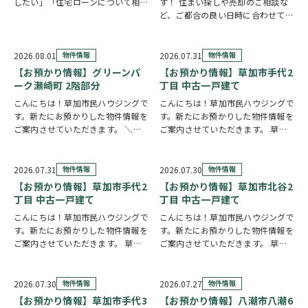
したい」「住宅ローンについて相談
す！ 住まい探しや売却のご相談な
したい」 住まい探しのスタイル
ど、ご都合の良い日時に合わせてホ
は、お客様それぞれ。草加市民ハウ
ームページの来店予約ボタンからい
ジングでは、ご希望やご都合に合わ
つでもご予約いただけます◎ ご希
せて選べる4つの見学コースをご用
望の日程を選んで、必要事項を入力
2026.08.01
物件情報
2026.07.31
物件情報
意しています。 …
するだけで予約完了！ 「まずは相
【お預かり情報】グリーンパ
【お預かり情報】草加市手代2
談だけしたい」「気…
ーク瀬崎町 2階部分
丁目 中古一戸建て
こんにちは！草加市民ハウジングで
こんにちは！草加市民ハウジングで
す。新たにお預かりした物件情報を
す。新たにお預かりした物件情報を
ご案内させていただきます。 ＼弊
ご案内させていただきます。 草加
社専任物件／グリーンパーク瀬崎町
市手代2丁目 中古一戸建て
2階部分
クリックで詳しい情報を
https://www.century21soka.com/st/
チェック✓ 三方角部屋のため、日中
2026.07.31
物件情報
2026.07.30
物件情報
は陽当り良好で明るい室内環境が保
【お預かり情報】草加市手代2
【お預かり情報】草加市北谷2
たれていま…
丁目 中古一戸建て
丁目 中古一戸建て
こんにちは！草加市民ハウジングで
こんにちは！草加市民ハウジングで
す。新たにお預かりした物件情報を
す。新たにお預かりした物件情報を
ご案内させていただきます。 草加
ご案内させていただきます。 草加
市手代2丁目 中古一戸建て
クリ
市北谷2丁目 中古一戸建て
クリ
ックで詳しい情報をチェック✓ 57
ックで詳しい情報をチェック✓ 東南
坪の広々とした敷地に建つ、大手ハ
角地に建つ、6LDKのお住まいで
2026.07.30
物件情報
2026.07.27
物件情報
ウスメーカー施工の住まいです。シ
す。事務所スペースを備えており、
【お預かり情報】草加市手代3
【お預かり情報】八潮市八潮6