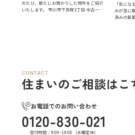
のたび、新たにお預かりした物件をご紹介
「気にな
いたします。 市川市下貝塚3丁目 中古一戸
みが急に
建て 詳しい物件情報はこちらからご覧いた
済みの新
だけます。
方におす
https://www.century21soka.com/st/s…
戸建て】
草加市・
な完…
CONTACT
住まいのご相談はこ
お電話でのお問い合わせ
0120-830-021
受付時間：9:00~19:00 （水曜定休）