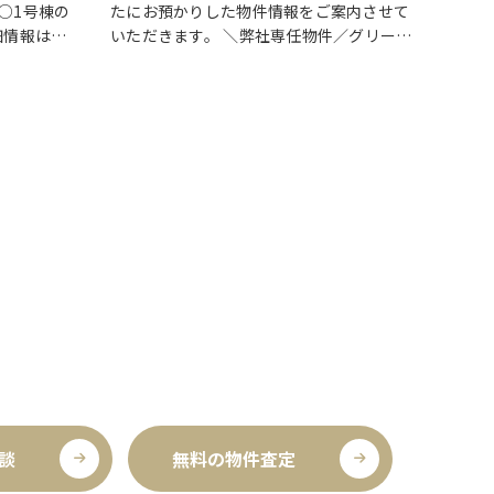
 ○1号棟の
たにお預かりした物件情報をご案内させて
細情報はこ
いただきます。 ＼弊社専任物件／グリーン
ンク✓ 暮ら
パーク瀬崎町 2階部分
クリックで詳しい
上のゆとり
情報をチェック✓ 三方角部屋のため、日中
ッチ…
は陽当り良好で明るい室内環境が保たれて
いま…
談
無料の物件査定