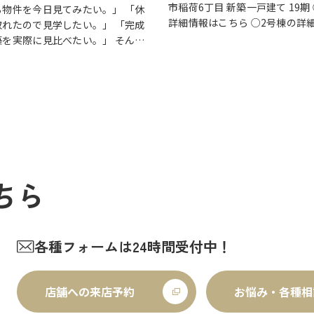
市稲荷6丁目 新築一戸建て 19期
る物件を今日見てみたい。」 「休
詳細情報はこちら ○2号棟の詳
取れたので見学したい。」 「完成
ちら
クリックで物件情報へリ
築を実際に見比べたい。」 そんな
しの中心となるLDKは、17帖以
すめなのが、【当日見学可能な一
空間。食洗機付きカウンターキ
です。 草加市民ハウジングでは、
八潮市を中心に、当日ご案内可能
ちら
各種フォームは24時間受付中！
店舗への来店予約
お悩み・各種相