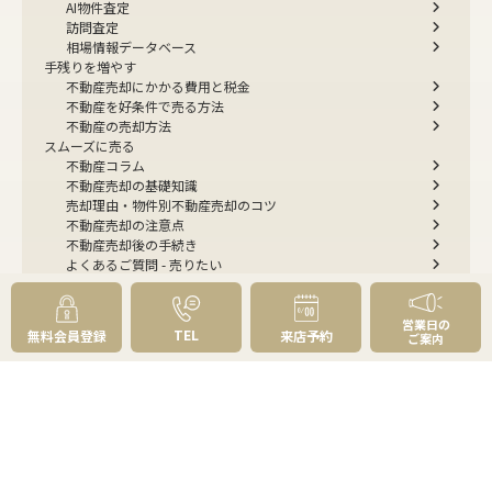
AI物件査定
訪問査定
相場情報データベース
手残りを増やす
不動産売却にかかる費用と税金
不動産を好条件で売る方法
不動産の売却方法
スムーズに売る
不動産コラム
不動産売却の基礎知識
売却理由・物件別
不動産売却のコツ
不動産売却の注意点
不動産売却後の手続き
よくあるご質問 - 売りたい
スピード売却
不動産買取という売却方法
不動産のご売却お任せください
営業日の
TEL
無料会員登録
来店予約
ご案内
弊社が選ばれる理由
売却成功ストーリー40選
売却成約事例
お預かり物件掲載実例
無料実査定予約
住まいのお悩み別