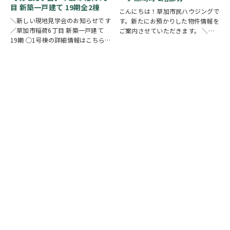
目 新築一戸建て 19期全2棟
こんにちは！草加市民ハウジングで
＼新しい現地見学会のお知らせです
す。新たにお預かりした物件情報を
／草加市稲荷6丁目 新築一戸建て
ご案内させていただきます。 ＼弊
19期 ○1号棟の詳細情報はこちら
社専任物件／グリーンパーク瀬崎町
○2号棟の詳細情報はこちら
クリ
2階部分
クリックで詳しい情報を
ックで物件情報へリンク✓ 暮らしの
チェック✓ 三方角部屋のため、日中
中心となるLDKは、17帖以上のゆと
は陽当り良好で明るい室内環境が保
り空間。食洗機付きカウンターキッ
たれていま…
チ…