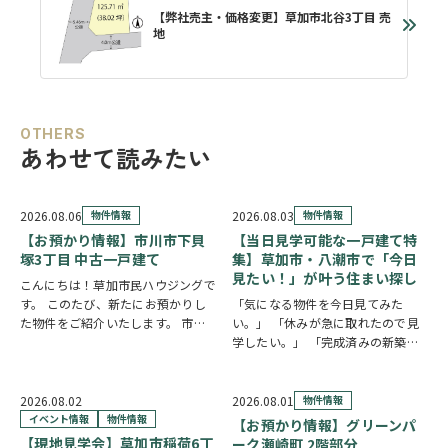
【弊社売主・価格変更】草加市北谷3丁目 売
地
OTHERS
あわせて読みたい
2026.08.06
物件情報
2026.08.03
物件情報
【お預かり情報】市川市下貝
【当日見学可能な一戸建て特
塚3丁目 中古一戸建て
集】草加市・八潮市で「今日
見たい！」が叶う住まい探し
こんにちは！草加市民ハウジングで
す。 このたび、新たにお預かりし
「気になる物件を今日見てみた
た物件をご紹介いたします。 市川
い。」 「休みが急に取れたので見
市下貝塚3丁目 中古一戸建て 詳し
学したい。」 「完成済みの新築を
い物件情報はこちらからご覧いただ
実際に見比べたい。」 そんな方に
けます。
おすすめなのが、【当日見学可能な
https://www.century21soka.com/st/s…
一戸建て】です。 草加市民ハウジ
2026.08.02
2026.08.01
物件情報
ングでは、草加市・八潮市を中心
イベント情報
物件情報
【お預かり情報】グリーンパ
に、当日ご案内可能な完…
【現地見学会】草加市稲荷6丁
ーク瀬崎町 2階部分