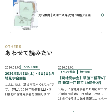
先行案内 | 八潮市八條 売地 3期全2区画
OTHERS
あわせて読みたい
2026.08.02
イベント情報
2026.08.02
イベント情報
物件情報
2026年8月8日(土)・9日(日)現
【現地見学会】草加市稲荷6丁
地見学会開催
目 新築一戸建て 19期全2棟
こんにちは、草加市民ハウジングで
＼新しい現地見学会のお知らせです
す。 弊社は2026年8月8日(土)・9
／草加市稲荷6丁目 新築一戸建て
日(日)に現地見学会を開催します！
19期 ○1号棟の詳細情報はこちら
◎開催時間/10：00～17：00(※要
○2号棟の詳細情報はこちら
クリ
相談にて時間外対応可) 各現場ごと
ックで物件情報へリンク✓ 暮らしの
に専門のスタッフが待機しており、