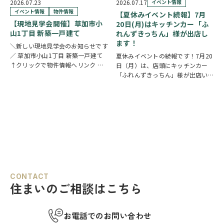
中心となるLDKは、17帖以上のゆと
直接物件を見ながらご説明さ…
2026.07.23
2026.07.17
イベント情報
り空間。食洗機付きカウンターキッ
イベント情報
物件情報
【夏休みイベント続報】7月
チ…
【現地見学会開催】草加市小
20日(月)はキッチンカー「ふ
山1丁目 新築一戸建て
れんずきっちん」様が出店し
ます！
＼新しい現地見学会のお知らせです
／ 草加市小山1丁目 新築一戸建て
夏休みイベントの続報です！7月20
↑クリックで物件情報へリンク お
日（月）は、店頭にキッチンカー
すすめポイント ゆとりと安心を備
「ふれんずきっちん」様が出店いた
えた長期優良住宅。家族が集まる
します。 暑い季節にぴったりの冷
LDKは15帖以上の開放的な空間で
たいスイーツや、楽しいお菓子くじ
す。リビングの様子を見守りながら
をご用意しておりますので、ご家族
料理が作れる…
皆さまでぜひお立ち寄りください。
【販売メニュー…
CONTACT
住まいのご相談はこちら
お電話でのお問い合わせ