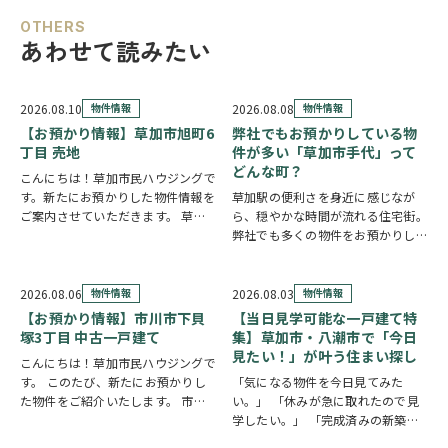
OTHERS
あわせて読みたい
2026.08.10
物件情報
2026.08.08
物件情報
【お預かり情報】草加市旭町6
弊社でもお預かりしている物
丁目 売地
件が多い「草加市手代」って
どんな町？
こんにちは！草加市民ハウジングで
す。新たにお預かりした物件情報を
草加駅の便利さを身近に感じなが
ご案内させていただきます。 草加
ら、穏やかな時間が流れる住宅街。
市旭町6丁目 売地
クリックで詳
弊社でも多くの物件をお預かりして
しい情報をチェック✓ 新田駅徒歩
いる草加市手代の魅力を、ご紹介し
10分、獨協大学前駅徒歩19分と2駅
ます。 魅力① 草加駅まで自転車約
利用可能な立地。52坪超の広々と
10分圏内の便利な立地 手代は東武
2026.08.06
物件情報
2026.08.03
物件情報
した整形地…
スカイツリーライン「草加駅」が生
【お預かり情報】市川市下貝
【当日見学可能な一戸建て特
活圏です。北千…
塚3丁目 中古一戸建て
集】草加市・八潮市で「今日
見たい！」が叶う住まい探し
こんにちは！草加市民ハウジングで
す。 このたび、新たにお預かりし
「気になる物件を今日見てみた
た物件をご紹介いたします。 市川
い。」 「休みが急に取れたので見
市下貝塚3丁目 中古一戸建て 詳し
学したい。」 「完成済みの新築を
い物件情報はこちらからご覧いただ
実際に見比べたい。」 そんな方に