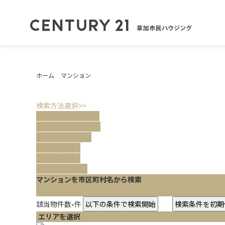
ホーム
マンション
検索方法選択>>
路線・駅名
から検索
市区町村名
から検索
路線図
から検索
マップ
検索
建物名検索
学区
から検索
マンションを市区町村名から検索
該当物件数
-
件
エリアを選択