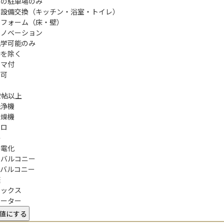
内の駐車場のみ
り設備交換（キッチン・浴室・トイレ）
リフォーム（床・壁）
リノベーション
見学可能のみ
中を除く
ラマ付
ト可
可
12帖以上
洗浄機
乾燥機
ンロ
房
ル電化
きバルコニー
フバルコニー
庭
ボックス
ベーター