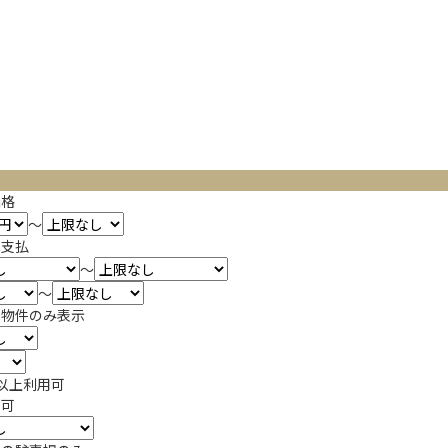
価格
～
の支払
～
～
Ｋ物件のみ表示
以上利用可
居可