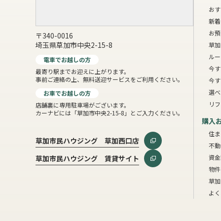
おす
新着
お預
〒340-0016
埼玉県草加市中央2-15-8
草加
ルー
電車でお越しの方
今す
最寄り駅までお迎えに上がります。
事前ご連絡の上、無料送迎サービスをご利用ください。
今す
選べ
お車でお越しの方
リフ
店舗裏に専用駐車場がございます。
カーナビには「草加市中央2-15-8」とご入力ください。
購入
住ま
草加市民ハウジング 草加西口店
不動
資金
草加市民ハウジング 賃貸サイト
物件
草加
よく