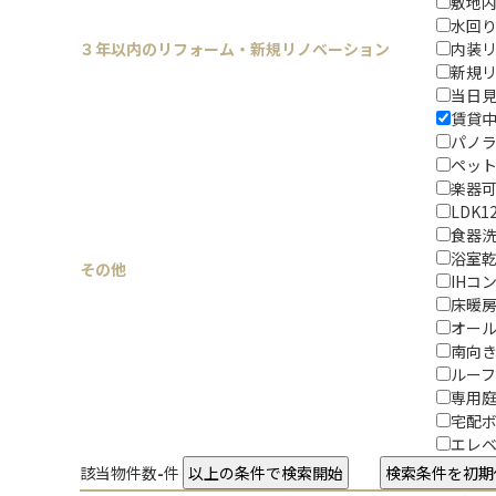
敷地
水回
３年以内のリフォーム・新規リノベーション
内装
新規
当日
賃貸
パノ
ペッ
楽器
LDK
食器
浴室
その他
IHコ
床暖
オー
南向
ルー
専用
宅配
エレ
該当物件数
-
件