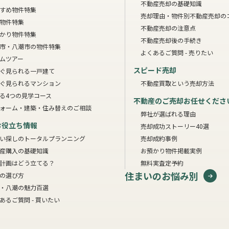
不動産売却の基礎知識
すめ物件特集
売却理由・物件別
不動産売却の
物件特集
不動産売却の注意点
かり物件特集
不動産売却後の手続き
市・八潮市の物件特集
よくあるご質問 - 売りたい
ムツアー
スピード売却
ぐ見られる一戸建て
ぐ見られるマンション
不動産買取という売却方法
る4つの見学コース
不動産のご売却お任せくださ
ォーム・建築・住み替えのご相談
弊社が選ばれる理由
お役立ち情報
売却成功ストーリー40選
い探しのトータルプランニング
売却成約事例
産購入の基礎知識
お預かり物件掲載実例
計画はどう立てる？
無料実査定予約
住まいのお悩み別
の選び方
・八潮の魅力百選
あるご質問 - 買いたい