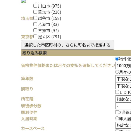
川口市 (975)
草加市 (210)
埼玉県
越谷市 (158)
八潮市 (33)
三郷市 (97)
東京都
足立区 (791)
絞り込み検索
物件
価格
物件価格または月々の支払を選択してください
月々
築年数
間取り
ＬＤ
所在階
駅徒歩分数
駅利便性
2沿線
入居時期
即入
カースペース