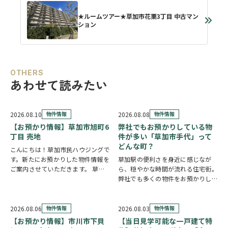
★ルームツアー★草加市花栗3丁目 中古マン
ション
OTHERS
あわせて読みたい
2026.08.10
物件情報
2026.08.08
物件情報
【お預かり情報】草加市旭町6
弊社でもお預かりしている物
丁目 売地
件が多い「草加市手代」って
どんな町？
こんにちは！草加市民ハウジングで
す。新たにお預かりした物件情報を
草加駅の便利さを身近に感じなが
ご案内させていただきます。 草加
ら、穏やかな時間が流れる住宅街。
市旭町6丁目 売地
クリックで詳
弊社でも多くの物件をお預かりして
しい情報をチェック✓ 新田駅徒歩
いる草加市手代の魅力を、ご紹介し
10分、獨協大学前駅徒歩19分と2駅
ます。 魅力① 草加駅まで自転車約
利用可能な立地。52坪超の広々と
10分圏内の便利な立地 手代は東武
2026.08.06
物件情報
2026.08.03
物件情報
した整形地…
スカイツリーライン「草加駅」が生
【お預かり情報】市川市下貝
【当日見学可能な一戸建て特
活圏です。北千…