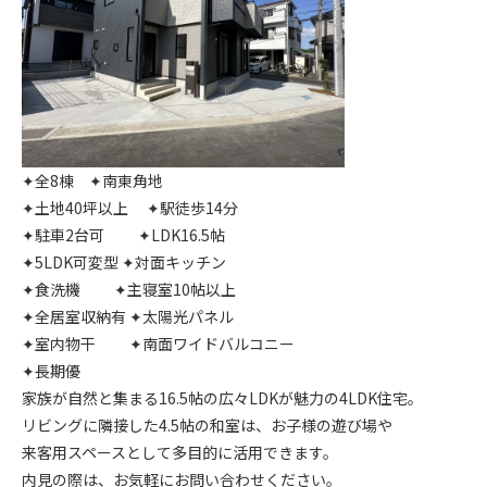
✦全8棟 ✦南東角地
✦土地40坪以上 ✦駅徒歩14分
✦駐車2台可 ✦LDK16.5帖
✦5LDK可変型 ✦対面キッチン
✦食洗機 ✦主寝室10帖以上
✦全居室収納有 ✦太陽光パネル
✦室内物干 ✦南面ワイドバルコニー
✦長期優
家族が自然と集まる16.5帖の広々LDKが魅力の4LDK住宅。
リビングに隣接した4.5帖の和室は、お子様の遊び場や
来客用スペースとして多目的に活用できます。
内見の際は、お気軽にお問い合わせください。