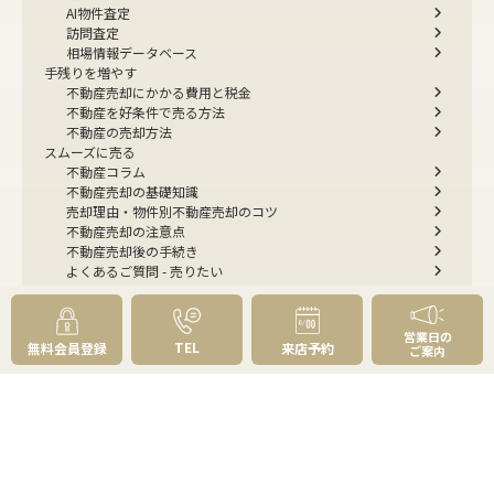
AI物件査定
訪問査定
相場情報データベース
手残りを増やす
不動産売却にかかる費用と税金
不動産を好条件で売る方法
不動産の売却方法
スムーズに売る
不動産コラム
不動産売却の基礎知識
売却理由・物件別
不動産売却のコツ
不動産売却の注意点
不動産売却後の手続き
よくあるご質問 - 売りたい
スピード売却
不動産買取という売却方法
不動産のご売却お任せください
営業日の
TEL
無料会員登録
来店予約
弊社が選ばれる理由
ご案内
売却成功ストーリー40選
売却成約事例
お預かり物件掲載実例
無料実査定予約
住まいのお悩み別