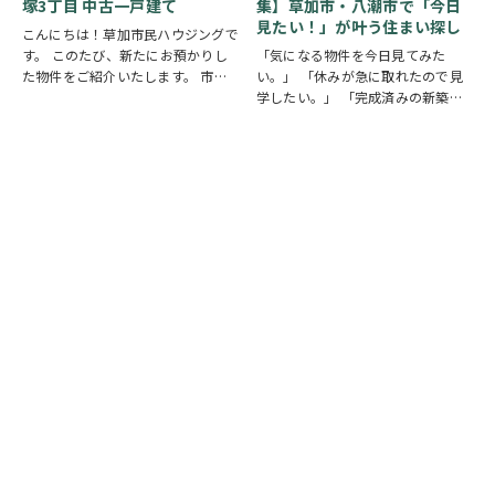
塚3丁目 中古一戸建て
集】草加市・八潮市で「今日
見たい！」が叶う住まい探し
こんにちは！草加市民ハウジングで
す。 このたび、新たにお預かりし
「気になる物件を今日見てみた
た物件をご紹介いたします。 市川
い。」 「休みが急に取れたので見
市下貝塚3丁目 中古一戸建て 詳し
学したい。」 「完成済みの新築を
い物件情報はこちらからご覧いただ
実際に見比べたい。」 そんな方に
けます。
おすすめなのが、【当日見学可能な
https://www.century21soka.com/st/s…
一戸建て】です。 草加市民ハウジ
ングでは、草加市・八潮市を中心
に、当日ご案内可能な完…