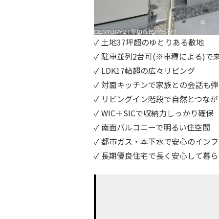
✓ 土地37坪超のゆとりある敷地
✓ 駐車並列2台可(※車種による)で
✓ LDK17帖超の広々リビング
✓ 対面キッチンで家族との会話も
✓ リビングイン階段で自然とつな
✓ WIC＋SICで収納力しっかり確保
✓ 南面バルコニーで明るい住空間
✓ 都市ガス・本下水で安心のインフ
✓ 長期優良住宅で長く安心して暮