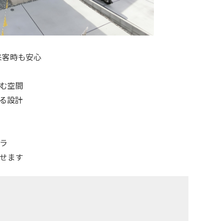
来客時も安心
弾む空間
がる設計
ラ
らせます