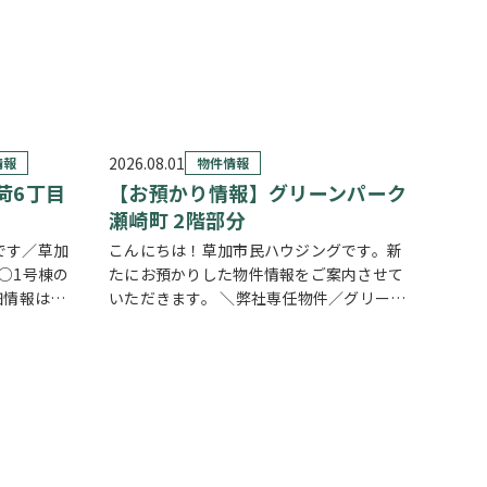
2026.08.01
情報
物件情報
荷6丁目
【お預かり情報】グリーンパーク
瀬崎町 2階部分
です／草加
こんにちは！草加市民ハウジングです。新
 ○1号棟の
たにお預かりした物件情報をご案内させて
細情報はこ
いただきます。 ＼弊社専任物件／グリーン
ンク✓ 暮ら
パーク瀬崎町 2階部分
クリックで詳しい
上のゆとり
情報をチェック✓ 三方角部屋のため、日中
ッチ…
は陽当り良好で明るい室内環境が保たれて
いま…