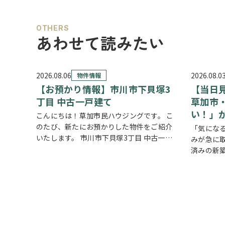
OTHERS
あわせて読みたい
2026.08.06
2026.08.0
物件情報
【お預かり情報】市川市下貝塚3
【当日
丁目 中古一戸建て
草加市
い！」
こんにちは！草加市民ハウジングです。 こ
のたび、新たにお預かりした物件をご紹介
「気にな
いたします。 市川市下貝塚3丁目 中古一戸
みが急に
建て 詳しい物件情報はこちらからご覧いた
済みの新
だけます。
方におす
https://www.century21soka.com/st/s…
戸建て】
草加市・
な完…