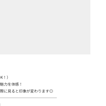
OK！）
魅力を体感！
際に見ると印象が変わります◎
───────────────
日