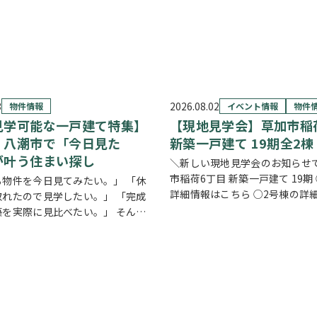
3
2026.08.02
物件情報
イベント情報
物件
見学可能な一戸建て特集】
【現地見学会】草加市稲
・八潮市で「今日見た
新築一戸建て 19期全2棟
が叶う住まい探し
＼新しい現地見学会のお知らせ
市稲荷6丁目 新築一戸建て 19期
る物件を今日見てみたい。」 「休
詳細情報はこちら ○2号棟の詳
取れたので見学したい。」 「完成
ちら
クリックで物件情報へリ
築を実際に見比べたい。」 そんな
しの中心となるLDKは、17帖以
すめなのが、【当日見学可能な一
空間。食洗機付きカウンターキ
です。 草加市民ハウジングでは、
八潮市を中心に、当日ご案内可能