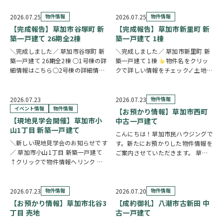
続したご実家や土地について、「こ
のまま所有していてもいいの？」
2026.07.25
物件情報
2026.07.25
物件情報
「売却した方がいいのかわからな
【完成報告】草加市谷塚町 新
【完成報告】草加市新里町 新
い」「空き家の管理や…
築一戸建て 26期全2棟
築一戸建て 1棟
＼完成しました／ 草加市谷塚町 新
＼完成しました／ 草加市新里町 新
築一戸建て 26期全2棟 ○1号棟の詳
築一戸建て 1棟
物件名をクリッ
細情報はこちら○2号棟の詳細情報
クで詳しい情報をチェック✓ 土地
はこちら
クリックで詳しい情報
59坪超のゆとりある敷地に、豊富
をチェック✓ 23帖超のLDKを中心
な収納と快適な住空間を備えた住ま
に、豊富な収納と暮らしに役立つ便
い。長期優良住宅・BELS認定を取
2026.07.23
2026.07.23
物件情報
利な設備が毎日の暮らしを快適にサ
得し、毎日の快適さと省エネ性能を
イベント情報
物件情報
【お預かり情報】草加市西町
ポー…
両立しまし…
【現地見学会開催】草加市小
中古一戸建て
山1丁目 新築一戸建て
こんにちは！草加市民ハウジングで
＼新しい現地見学会のお知らせです
す。新たにお預かりした物件情報を
／ 草加市小山1丁目 新築一戸建て
ご案内させていただきます。 草加
↑クリックで物件情報へリンク お
市西町 中古一戸建て ↑クリックで
すすめポイント ゆとりと安心を備
物件情報へリンク 角地に位置し、
えた長期優良住宅。家族が集まる
全居室が南向きのため、明るい陽射
LDKは15帖以上の開放的な空間で
しが心地よく差し込む住まいです。
2026.07.23
物件情報
2026.07.20
物件情報
す。リビングの様子を見守りながら
全居室6帖以上…
【お預かり情報】草加市北谷3
【成約御礼】八潮市古新田 中
料理が作れる…
丁目 売地
古一戸建て