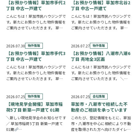
は陽当り良好で明るい室内環境が保
【お預かり情報】草加市手代2
【お預かり情報】草加市北谷2
たれていま…
丁目 中古一戸建て
丁目 中古一戸建て
こんにちは！草加市民ハウジングで
こんにちは！草加市民ハウジングで
す。新たにお預かりした物件情報を
す。新たにお預かりした物件情報を
ご案内させていただきます。 草加
ご案内させていただきます。 草加
市手代2丁目 中古一戸建て
クリ
市北谷2丁目 中古一戸建て
クリ
ックで詳しい情報をチェック✓ 57
ックで詳しい情報をチェック✓ 東南
坪の広々とした敷地に建つ、大手ハ
角地に建つ、6LDKのお住まいで
2026.07.30
物件情報
2026.07.27
物件情報
ウスメーカー施工の住まいです。シ
す。事務所スペースを備えており、
【お預かり情報】草加市手代3
【お預かり情報】八潮市八潮6
ャッター付き…
在宅ワークや…
丁目 中古一戸建て
丁目 売地全3区画
こんにちは！草加市民ハウジングで
こんにちは！草加市民ハウジングで
す。新たにお預かりした物件情報を
す。新たにお預かりした物件情報を
ご案内させていただきます。 草加
ご案内させていただきます。 ＼弊
市手代3丁目 中古一戸建て
クリ
社専任物件／八潮市八潮6丁目 売地
ックで詳しい情報をチェック✓ ご自
全3区画 〇1区画の詳細情報はこち
宅からスーパー・ドラッグストアま
ら〇2区画の詳細情報はこちら〇3
2026.07.25
物件情報
2026.07.25
会社情報
で徒歩3分圏内と、買い物に便利な
区画の詳細情報はこちら
クリッ
【現地見学会開催】草加市稲
草加市・八潮市で相続した不
立地です。2…
クで詳しい情…
荷5丁目 新築一戸建て 01期
動産のご相談を承っています
＼新しい現地見学会のお知らせです
このたび、登記情報をもとに、草加
／ 草加市稲荷5丁目 新築一戸建て
市・八潮市を中心に相続により不動
01期
産を取得された方へ向けたダイレク
https://www.century21soka.com/st/search_cgi_lmt_2_backsu_1_bukken
トメールを発送いたしました。 相