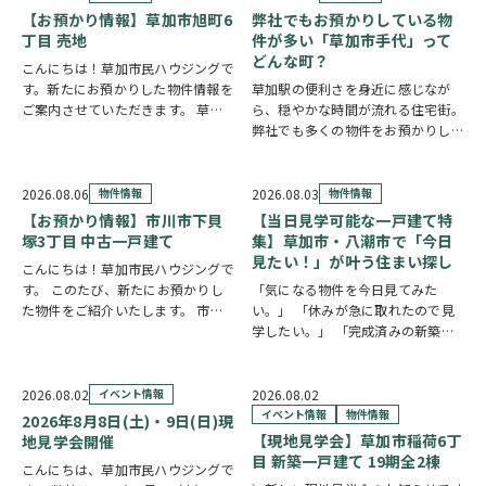
【お預かり情報】草加市旭町6
弊社でもお預かりしている物
丁目 売地
件が多い「草加市手代」って
どんな町？
こんにちは！草加市民ハウジングで
す。新たにお預かりした物件情報を
草加駅の便利さを身近に感じなが
ご案内させていただきます。 草加
ら、穏やかな時間が流れる住宅街。
市旭町6丁目 売地
クリックで詳
弊社でも多くの物件をお預かりして
しい情報をチェック✓ 新田駅徒歩
いる草加市手代の魅力を、ご紹介し
10分、獨協大学前駅徒歩19分と2駅
ます。 魅力① 草加駅まで自転車約
利用可能な立地。52坪超の広々と
10分圏内の便利な立地 手代は東武
2026.08.06
物件情報
2026.08.03
物件情報
した整形地…
スカイツリーライン「草加駅」が生
【お預かり情報】市川市下貝
【当日見学可能な一戸建て特
活圏です。北千…
塚3丁目 中古一戸建て
集】草加市・八潮市で「今日
見たい！」が叶う住まい探し
こんにちは！草加市民ハウジングで
す。 このたび、新たにお預かりし
「気になる物件を今日見てみた
た物件をご紹介いたします。 市川
い。」 「休みが急に取れたので見
市下貝塚3丁目 中古一戸建て 詳し
学したい。」 「完成済みの新築を
い物件情報はこちらからご覧いただ
実際に見比べたい。」 そんな方に
けます。
おすすめなのが、【当日見学可能な
https://www.century21soka.com/st/s…
一戸建て】です。 草加市民ハウジ
2026.08.02
イベント情報
2026.08.02
ングでは、草加市・八潮市を中心
イベント情報
物件情報
2026年8月8日(土)・9日(日)現
に、当日ご案内可能な完…
【現地見学会】草加市稲荷6丁
地見学会開催
目 新築一戸建て 19期全2棟
こんにちは、草加市民ハウジングで