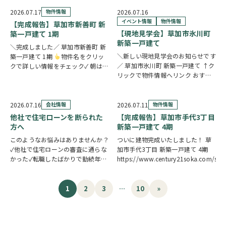
たいスイーツや、楽しいお菓子くじ
をご用意しておりますので、ご家族
2026.07.17
物件情報
2026.07.16
皆さまでぜひお立ち寄りください。
イベント情報
物件情報
【完成報告】草加市新善町 新
【販売メニュー…
【現地見学会】草加市氷川町
築一戸建て 1期
新築一戸建て
＼完成しました／ 草加市新善町 新
＼新しい現地見学会のお知らせです
築一戸建て 1期
物件名をクリッ
／ 草加市氷川町 新築一戸建て ↑ク
クで詳しい情報をチェック✓ 朝は南
リックで物件情報へリンク おすす
面バルコニーから差し込む光の中で
めポイント 駅徒歩9分で公共交通機
身支度を整え、17.4帖のLDKで家族
関へのアクセスがスムーズ。15帖
そろって食卓を囲む。そんな毎日が
の広々LDKは水廻り集中設計につ
叶う新築一戸建てです。カウンター
2026.07.16
会社情報
2026.07.11
物件情報
き、毎日の家事を効率的にこなせま
キッ…
他社で住宅ローンを断られた
【完成報告】草加市手代3丁目
す。7.5…
方へ
新築一戸建て 4期
このようなお悩みはありませんか？
ついに建物完成いたしました！ 草
✓他社で住宅ローンの審査に通らな
加市手代3丁目 新築一戸建て 4期
かった✓転職したばかりで勤続年数
https://www.century21soka.com/st
が短い✓自営業・個人事業主のため
審査が不安✓車のローンやカードロ
ーンなど借入がある✓過去に返済の
1
2
3
…
10
»
遅れがあり心配している ひとつで
も当てはまる方…