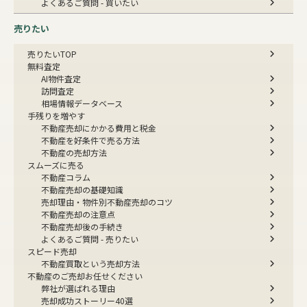
よくあるご質問 - 買いたい
売りたい
売りたいTOP
無料査定
AI物件査定
訪問査定
相場情報データベース
手残りを増やす
不動産売却にかかる費用と税金
不動産を好条件で売る方法
不動産の売却方法
スムーズに売る
不動産コラム
不動産売却の基礎知識
売却理由・物件別
不動産売却のコツ
不動産売却の注意点
不動産売却後の手続き
よくあるご質問 - 売りたい
スピード売却
不動産買取という売却方法
不動産のご売却お任せください
弊社が選ばれる理由
売却成功ストーリー40選