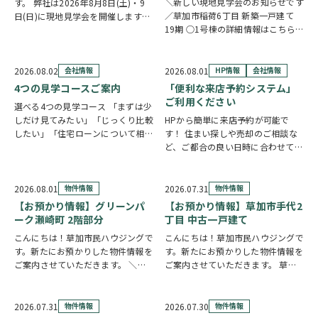
＼新しい現地見学会のお知らせです
す。 弊社は2026年8月8日(土)・9
／草加市稲荷6丁目 新築一戸建て
日(日)に現地見学会を開催します！
19期 ○1号棟の詳細情報はこちら
◎開催時間/10：00～17：00(※要
○2号棟の詳細情報はこちら
クリ
相談にて時間外対応可) 各現場ごと
ックで物件情報へリンク✓ 暮らしの
に専門のスタッフが待機しており、
中心となるLDKは、17帖以上のゆと
直接物件を見ながらご説明さ…
2026.08.02
会社情報
2026.08.01
HP情報
会社情報
り空間。食洗機付きカウンターキッ
4つの見学コースご案内
「便利な来店予約システム」
チ…
ご利用ください
選べる4つの見学コース 「まずは少
しだけ見てみたい」「じっくり比較
HPから簡単に来店予約が可能で
したい」「住宅ローンについて相談
す！ 住まい探しや売却のご相談な
したい」 住まい探しのスタイル
ど、ご都合の良い日時に合わせてホ
は、お客様それぞれ。草加市民ハウ
ームページの来店予約ボタンからい
ジングでは、ご希望やご都合に合わ
つでもご予約いただけます◎ ご希
せて選べる4つの見学コースをご用
望の日程を選んで、必要事項を入力
2026.08.01
物件情報
2026.07.31
物件情報
意しています。 …
するだけで予約完了！ 「まずは相
【お預かり情報】グリーンパ
【お預かり情報】草加市手代2
談だけしたい」「気…
ーク瀬崎町 2階部分
丁目 中古一戸建て
こんにちは！草加市民ハウジングで
こんにちは！草加市民ハウジングで
す。新たにお預かりした物件情報を
す。新たにお預かりした物件情報を
ご案内させていただきます。 ＼弊
ご案内させていただきます。 草加
社専任物件／グリーンパーク瀬崎町
市手代2丁目 中古一戸建て
2階部分
クリックで詳しい情報を
https://www.century21soka.com/st/
チェック✓ 三方角部屋のため、日中
2026.07.31
物件情報
2026.07.30
物件情報