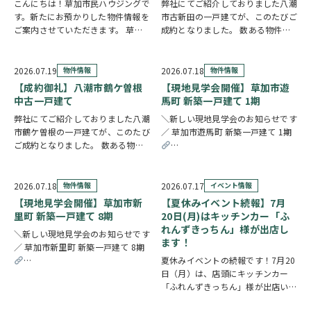
こんにちは！草加市民ハウジングで
弊社にてご紹介しておりました八潮
す。新たにお預かりした物件情報を
市古新田の一戸建てが、このたびご
ご案内させていただきます。 草加
成約となりました。 数ある物件の
市北谷3丁目 売地 ↑クリックで物
中から、大切なお住まいとしてお選
件情報へリンク 建築条件なしのた
びいただけたことを、スタッフ一同
め、お好きな建築会社を自由にお選
とても嬉しく思っております。 販
2026.07.19
物件情報
2026.07.18
物件情報
びいただけます。43.51坪の広々と
売期間中はたくさんのお問い合わせ
【成約御礼】八潮市鶴ケ曽根
【現地見学会開催】草加市遊
した敷地を…
やご内覧をいただ…
中古一戸建て
馬町 新築一戸建て 1期
弊社にてご紹介しておりました八潮
＼新しい現地見学会のお知らせです
市鶴ケ曽根の一戸建てが、このたび
／ 草加市遊馬町 新築一戸建て 1期
ご成約となりました。 数ある物件
の中から、大切なお住まいとしてお
https://www.century21soka.com/st
選びいただけたことを、スタッフ一
同とても嬉しく思っております。
2026.07.18
物件情報
2026.07.17
イベント情報
販売期間中はたくさんのお問い合わ
【現地見学会開催】草加市新
【夏休みイベント続報】7月
せやご内覧をいた…
里町 新築一戸建て 8期
20日(月)はキッチンカー「ふ
れんずきっちん」様が出店し
＼新しい現地見学会のお知らせです
ます！
／ 草加市新里町 新築一戸建て 8期
夏休みイベントの続報です！7月20
https://www.century21soka.com/st/search_cgi_lmt_2_backsu_1_bukke
日（月）は、店頭にキッチンカー
「ふれんずきっちん」様が出店いた
します。 暑い季節にぴったりの冷