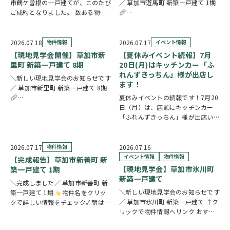
市鶴ケ曽根の一戸建てが、このたび
／ 草加市遊馬町 新築一戸建て 1期
ご成約となりました。 数ある物件
の中から、大切なお住まいとしてお
https://www.century21soka.com/st
選びいただけたことを、スタッフ一
同とても嬉しく思っております。
2026.07.18
物件情報
2026.07.17
イベント情報
販売期間中はたくさんのお問い合わ
【現地見学会開催】草加市新
【夏休みイベント続報】7月
せやご内覧をいた…
里町 新築一戸建て 8期
20日(月)はキッチンカー「ふ
れんずきっちん」様が出店し
＼新しい現地見学会のお知らせです
ます！
／ 草加市新里町 新築一戸建て 8期
夏休みイベントの続報です！7月20
https://www.century21soka.com/st/search_cgi_lmt_2_backsu_1_bukke
日（月）は、店頭にキッチンカー
「ふれんずきっちん」様が出店いた
します。 暑い季節にぴったりの冷
たいスイーツや、楽しいお菓子くじ
をご用意しておりますので、ご家族
2026.07.17
物件情報
2026.07.16
皆さまでぜひお立ち寄りください。
イベント情報
物件情報
【完成報告】草加市新善町 新
【販売メニュー…
【現地見学会】草加市氷川町
築一戸建て 1期
新築一戸建て
＼完成しました／ 草加市新善町 新
＼新しい現地見学会のお知らせです
築一戸建て 1期
物件名をクリッ
／ 草加市氷川町 新築一戸建て ↑ク
クで詳しい情報をチェック✓ 朝は南
リックで物件情報へリンク おすす
面バルコニーから差し込む光の中で
めポイント 駅徒歩9分で公共交通機
身支度を整え、17.4帖のLDKで家族