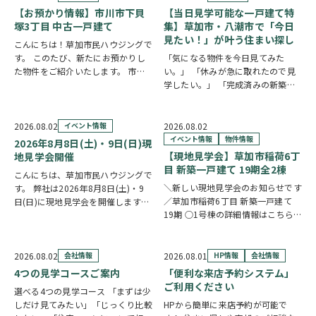
【お預かり情報】市川市下貝
【当日見学可能な一戸建て特
塚3丁目 中古一戸建て
集】草加市・八潮市で「今日
見たい！」が叶う住まい探し
こんにちは！草加市民ハウジングで
す。 このたび、新たにお預かりし
「気になる物件を今日見てみた
た物件をご紹介いたします。 市川
い。」 「休みが急に取れたので見
市下貝塚3丁目 中古一戸建て 詳し
学したい。」 「完成済みの新築を
い物件情報はこちらからご覧いただ
実際に見比べたい。」 そんな方に
けます。
おすすめなのが、【当日見学可能な
https://www.century21soka.com/st/s…
一戸建て】です。 草加市民ハウジ
2026.08.02
イベント情報
2026.08.02
ングでは、草加市・八潮市を中心
イベント情報
物件情報
2026年8月8日(土)・9日(日)現
に、当日ご案内可能な完…
【現地見学会】草加市稲荷6丁
地見学会開催
目 新築一戸建て 19期全2棟
こんにちは、草加市民ハウジングで
＼新しい現地見学会のお知らせです
す。 弊社は2026年8月8日(土)・9
／草加市稲荷6丁目 新築一戸建て
日(日)に現地見学会を開催します！
19期 ○1号棟の詳細情報はこちら
◎開催時間/10：00～17：00(※要
○2号棟の詳細情報はこちら
クリ
相談にて時間外対応可) 各現場ごと
ックで物件情報へリンク✓ 暮らしの
に専門のスタッフが待機しており、
中心となるLDKは、17帖以上のゆと
直接物件を見ながらご説明さ…
2026.08.02
会社情報
2026.08.01
HP情報
会社情報
り空間。食洗機付きカウンターキッ
4つの見学コースご案内
「便利な来店予約システム」
チ…
ご利用ください
選べる4つの見学コース 「まずは少
しだけ見てみたい」「じっくり比較
HPから簡単に来店予約が可能で