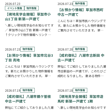
に、豊富な収納と暮らしに役立つ便
い。長期優良住宅・BELS認定を取
2026.07.23
2026.07.23
物件情報
利な設備が毎日の暮らしを快適にサ
得し、毎日の快適さと省エネ性能を
イベント情報
物件情報
【お預かり情報】草加市西町
ポー…
両立しまし…
【現地見学会開催】草加市小
中古一戸建て
山1丁目 新築一戸建て
こんにちは！草加市民ハウジングで
＼新しい現地見学会のお知らせです
す。新たにお預かりした物件情報を
／ 草加市小山1丁目 新築一戸建て
ご案内させていただきます。 草加
↑クリックで物件情報へリンク お
市西町 中古一戸建て ↑クリックで
すすめポイント ゆとりと安心を備
物件情報へリンク 角地に位置し、
えた長期優良住宅。家族が集まる
全居室が南向きのため、明るい陽射
LDKは15帖以上の開放的な空間で
しが心地よく差し込む住まいです。
2026.07.23
物件情報
2026.07.20
物件情報
す。リビングの様子を見守りながら
全居室6帖以上…
【お預かり情報】草加市北谷3
【成約御礼】八潮市古新田 中
料理が作れる…
丁目 売地
古一戸建て
こんにちは！草加市民ハウジングで
弊社にてご紹介しておりました八潮
す。新たにお預かりした物件情報を
市古新田の一戸建てが、このたびご
ご案内させていただきます。 草加
成約となりました。 数ある物件の
市北谷3丁目 売地 ↑クリックで物
中から、大切なお住まいとしてお選
件情報へリンク 建築条件なしのた
びいただけたことを、スタッフ一同
め、お好きな建築会社を自由にお選
とても嬉しく思っております。 販
2026.07.19
物件情報
2026.07.18
物件情報
びいただけます。43.51坪の広々と
売期間中はたくさんのお問い合わせ
【成約御礼】八潮市鶴ケ曽根
【現地見学会開催】草加市遊
した敷地を…
やご内覧をいただ…
中古一戸建て
馬町 新築一戸建て 1期
弊社にてご紹介しておりました八潮
＼新しい現地見学会のお知らせです