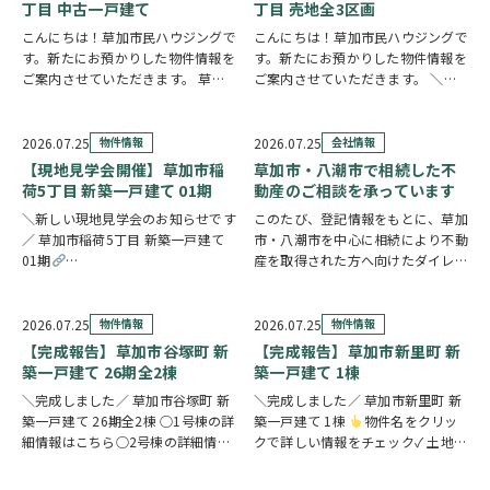
ャッター付き…
在宅ワークや…
丁目 中古一戸建て
丁目 売地全3区画
こんにちは！草加市民ハウジングで
こんにちは！草加市民ハウジングで
す。新たにお預かりした物件情報を
す。新たにお預かりした物件情報を
ご案内させていただきます。 草加
ご案内させていただきます。 ＼弊
市手代3丁目 中古一戸建て
クリ
社専任物件／八潮市八潮6丁目 売地
ックで詳しい情報をチェック✓ ご自
全3区画 〇1区画の詳細情報はこち
宅からスーパー・ドラッグストアま
ら〇2区画の詳細情報はこちら〇3
2026.07.25
物件情報
2026.07.25
会社情報
で徒歩3分圏内と、買い物に便利な
区画の詳細情報はこちら
クリッ
【現地見学会開催】草加市稲
草加市・八潮市で相続した不
立地です。2…
クで詳しい情…
荷5丁目 新築一戸建て 01期
動産のご相談を承っています
＼新しい現地見学会のお知らせです
このたび、登記情報をもとに、草加
／ 草加市稲荷5丁目 新築一戸建て
市・八潮市を中心に相続により不動
01期
産を取得された方へ向けたダイレク
https://www.century21soka.com/st/search_cgi_lmt_2_backsu_1_bukken
トメールを発送いたしました。 相
続したご実家や土地について、「こ
のまま所有していてもいいの？」
2026.07.25
物件情報
2026.07.25
物件情報
「売却した方がいいのかわからな
【完成報告】草加市谷塚町 新
【完成報告】草加市新里町 新
い」「空き家の管理や…
築一戸建て 26期全2棟
築一戸建て 1棟
＼完成しました／ 草加市谷塚町 新
＼完成しました／ 草加市新里町 新
築一戸建て 26期全2棟 ○1号棟の詳
築一戸建て 1棟
物件名をクリッ
細情報はこちら○2号棟の詳細情報
クで詳しい情報をチェック✓ 土地
はこちら
クリックで詳しい情報
59坪超のゆとりある敷地に、豊富
をチェック✓ 23帖超のLDKを中心
な収納と快適な住空間を備えた住ま