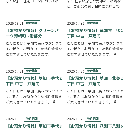
したい」「住宅ローンについて相談
す！ 住まい探しや売却のご相談な
したい」 住まい探しのスタイル
ど、ご都合の良い日時に合わせてホ
は、お客様それぞれ。草加市民ハウ
ームページの来店予約ボタンからい
ジングでは、ご希望やご都合に合わ
つでもご予約いただけます◎ ご希
せて選べる4つの見学コースをご用
望の日程を選んで、必要事項を入力
2026.08.01
物件情報
2026.07.31
物件情報
意しています。 …
するだけで予約完了！ 「まずは相
【お預かり情報】グリーンパ
【お預かり情報】草加市手代2
談だけしたい」「気…
ーク瀬崎町 2階部分
丁目 中古一戸建て
こんにちは！草加市民ハウジングで
こんにちは！草加市民ハウジングで
す。新たにお預かりした物件情報を
す。新たにお預かりした物件情報を
ご案内させていただきます。 ＼弊
ご案内させていただきます。 草加
社専任物件／グリーンパーク瀬崎町
市手代2丁目 中古一戸建て
2階部分
クリックで詳しい情報を
https://www.century21soka.com/st/
チェック✓ 三方角部屋のため、日中
2026.07.31
物件情報
2026.07.30
物件情報
は陽当り良好で明るい室内環境が保
【お預かり情報】草加市手代2
【お預かり情報】草加市北谷2
たれていま…
丁目 中古一戸建て
丁目 中古一戸建て
こんにちは！草加市民ハウジングで
こんにちは！草加市民ハウジングで
す。新たにお預かりした物件情報を
す。新たにお預かりした物件情報を
ご案内させていただきます。 草加
ご案内させていただきます。 草加
市手代2丁目 中古一戸建て
クリ
市北谷2丁目 中古一戸建て
クリ
ックで詳しい情報をチェック✓ 57
ックで詳しい情報をチェック✓ 東南
坪の広々とした敷地に建つ、大手ハ
角地に建つ、6LDKのお住まいで
2026.07.30
物件情報
2026.07.27
物件情報
ウスメーカー施工の住まいです。シ
す。事務所スペースを備えており、
【お預かり情報】草加市手代3
【お預かり情報】八潮市八潮6