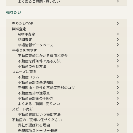
よくあるご質問 - 買いたい
売りたい
売りたいTOP
無料査定
AI物件査定
訪問査定
相場情報データベース
手残りを増やす
不動産売却にかかる費用と税金
不動産を好条件で売る方法
不動産の売却方法
スムーズに売る
不動産コラム
不動産売却の基礎知識
売却理由・物件別
不動産売却のコツ
不動産売却の注意点
不動産売却後の手続き
よくあるご質問 - 売りたい
スピード売却
不動産買取という売却方法
不動産のご売却お任せください
弊社が選ばれる理由
売却成功ストーリー40選