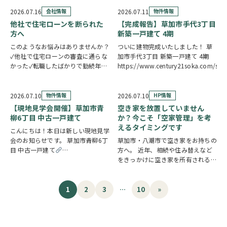
関へのアクセスがスムーズ。15帖
そろって食卓を囲む。そんな毎日が
の広々LDKは水廻り集中設計につ
叶う新築一戸建てです。カウンター
2026.07.16
会社情報
2026.07.11
物件情報
き、毎日の家事を効率的にこなせま
キッ…
他社で住宅ローンを断られた
【完成報告】草加市手代3丁目
す。7.5…
方へ
新築一戸建て 4期
このようなお悩みはありませんか？
ついに建物完成いたしました！ 草
✓他社で住宅ローンの審査に通らな
加市手代3丁目 新築一戸建て 4期
かった✓転職したばかりで勤続年数
https://www.century21soka.com/st
が短い✓自営業・個人事業主のため
審査が不安✓車のローンやカードロ
ーンなど借入がある✓過去に返済の
2026.07.10
物件情報
2026.07.10
HP情報
遅れがあり心配している ひとつで
【現地見学会開催】草加市青
空き家を放置していません
も当てはまる方…
柳6丁目 中古一戸建て
か？今こそ「空家管理」を考
えるタイミングです
こんにちは！本日は新しい現地見学
会のお知らせです。 草加市青柳6丁
草加市・八潮市で空き家をお持ちの
目 中古一戸建て
方へ。 近年、相続や住み替えなど
https://www.century21soka.com/st/search_cgi_lmt_2_backsu_1_bukke
をきっかけに空き家を所有される方
が増えています。 「相続した実家
を管理できていない」 「遠方に住
んでいるため定期的に様子を見に行
1
2
3
…
10
»
けない」 「売却するか活用するか
迷っている」 な…