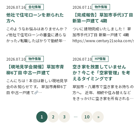
関へのアクセスがスムーズ。15帖
そろって食卓を囲む。そんな毎日が
の広々LDKは水廻り集中設計につ
叶う新築一戸建てです。カウンター
2026.07.16
会社情報
2026.07.11
物件情報
き、毎日の家事を効率的にこなせま
キッ…
他社で住宅ローンを断られた
【完成報告】草加市手代3丁目
す。7.5…
方へ
新築一戸建て 4期
このようなお悩みはありませんか？
ついに建物完成いたしました！ 草
✓他社で住宅ローンの審査に通らな
加市手代3丁目 新築一戸建て 4期
かった✓転職したばかりで勤続年数
https://www.century21soka.com/st
が短い✓自営業・個人事業主のため
審査が不安✓車のローンやカードロ
ーンなど借入がある✓過去に返済の
2026.07.10
物件情報
2026.07.10
HP情報
遅れがあり心配している ひとつで
【現地見学会開催】草加市青
空き家を放置していません
も当てはまる方…
柳6丁目 中古一戸建て
か？今こそ「空家管理」を考
えるタイミングです
こんにちは！本日は新しい現地見学
会のお知らせです。 草加市青柳6丁
草加市・八潮市で空き家をお持ちの
目 中古一戸建て
方へ。 近年、相続や住み替えなど
https://www.century21soka.com/st/search_cgi_lmt_2_backsu_1_bukke
をきっかけに空き家を所有される方
が増えています。 「相続した実家
を管理できていない」 「遠方に住
んでいるため定期的に様子を見に行
1
2
3
…
10
»
けない」 「売却するか活用するか
迷っている」 な…