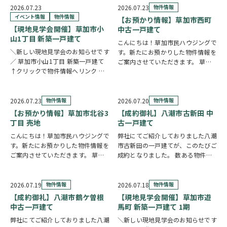
に、豊富な収納と暮らしに役立つ便
い。長期優良住宅・BELS認定を取
2026.07.23
2026.07.23
物件情報
利な設備が毎日の暮らしを快適にサ
得し、毎日の快適さと省エネ性能を
イベント情報
物件情報
【お預かり情報】草加市西町
ポー…
両立しまし…
【現地見学会開催】草加市小
中古一戸建て
山1丁目 新築一戸建て
こんにちは！草加市民ハウジングで
＼新しい現地見学会のお知らせです
す。新たにお預かりした物件情報を
／ 草加市小山1丁目 新築一戸建て
ご案内させていただきます。 草加
↑クリックで物件情報へリンク お
市西町 中古一戸建て ↑クリックで
すすめポイント ゆとりと安心を備
物件情報へリンク 角地に位置し、
えた長期優良住宅。家族が集まる
全居室が南向きのため、明るい陽射
LDKは15帖以上の開放的な空間で
しが心地よく差し込む住まいです。
2026.07.23
物件情報
2026.07.20
物件情報
す。リビングの様子を見守りながら
全居室6帖以上…
【お預かり情報】草加市北谷3
【成約御礼】八潮市古新田 中
料理が作れる…
丁目 売地
古一戸建て
こんにちは！草加市民ハウジングで
弊社にてご紹介しておりました八潮
す。新たにお預かりした物件情報を
市古新田の一戸建てが、このたびご
ご案内させていただきます。 草加
成約となりました。 数ある物件の
市北谷3丁目 売地 ↑クリックで物
中から、大切なお住まいとしてお選
件情報へリンク 建築条件なしのた
びいただけたことを、スタッフ一同
め、お好きな建築会社を自由にお選
とても嬉しく思っております。 販
2026.07.19
物件情報
2026.07.18
物件情報
びいただけます。43.51坪の広々と
売期間中はたくさんのお問い合わせ
【成約御礼】八潮市鶴ケ曽根
【現地見学会開催】草加市遊
した敷地を…
やご内覧をいただ…
中古一戸建て
馬町 新築一戸建て 1期
弊社にてご紹介しておりました八潮
＼新しい現地見学会のお知らせです