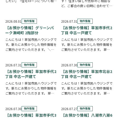
したい」「住宅ローンについて相談
す！ 住まい探しや売却のご相談な
したい」 住まい探しのスタイル
ど、ご都合の良い日時に合わせてホ
は、お客様それぞれ。草加市民ハウ
ームページの来店予約ボタンからい
ジングでは、ご希望やご都合に合わ
つでもご予約いただけます◎ ご希
せて選べる4つの見学コースをご用
望の日程を選んで、必要事項を入力
2026.08.01
物件情報
2026.07.31
物件情報
意しています。 …
するだけで予約完了！ 「まずは相
【お預かり情報】グリーンパ
【お預かり情報】草加市手代2
談だけしたい」「気…
ーク瀬崎町 2階部分
丁目 中古一戸建て
こんにちは！草加市民ハウジングで
こんにちは！草加市民ハウジングで
す。新たにお預かりした物件情報を
す。新たにお預かりした物件情報を
ご案内させていただきます。 ＼弊
ご案内させていただきます。 草加
社専任物件／グリーンパーク瀬崎町
市手代2丁目 中古一戸建て
2階部分
クリックで詳しい情報を
https://www.century21soka.com/st/
チェック✓ 三方角部屋のため、日中
2026.07.31
物件情報
2026.07.30
物件情報
は陽当り良好で明るい室内環境が保
【お預かり情報】草加市手代2
【お預かり情報】草加市北谷2
たれていま…
丁目 中古一戸建て
丁目 中古一戸建て
こんにちは！草加市民ハウジングで
こんにちは！草加市民ハウジングで
す。新たにお預かりした物件情報を
す。新たにお預かりした物件情報を
ご案内させていただきます。 草加
ご案内させていただきます。 草加
市手代2丁目 中古一戸建て
クリ
市北谷2丁目 中古一戸建て
クリ
ックで詳しい情報をチェック✓ 57
ックで詳しい情報をチェック✓ 東南
坪の広々とした敷地に建つ、大手ハ
角地に建つ、6LDKのお住まいで
2026.07.30
物件情報
2026.07.27
物件情報
ウスメーカー施工の住まいです。シ
す。事務所スペースを備えており、
【お預かり情報】草加市手代3
【お預かり情報】八潮市八潮6