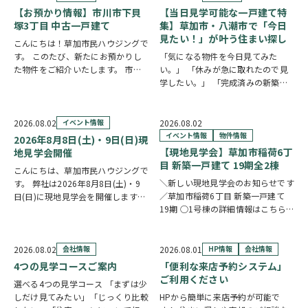
【お預かり情報】市川市下貝
【当日見学可能な一戸建て特
塚3丁目 中古一戸建て
集】草加市・八潮市で「今日
見たい！」が叶う住まい探し
こんにちは！草加市民ハウジングで
す。 このたび、新たにお預かりし
「気になる物件を今日見てみた
た物件をご紹介いたします。 市川
い。」 「休みが急に取れたので見
市下貝塚3丁目 中古一戸建て 詳し
学したい。」 「完成済みの新築を
い物件情報はこちらからご覧いただ
実際に見比べたい。」 そんな方に
けます。
おすすめなのが、【当日見学可能な
https://www.century21soka.com/st/s…
一戸建て】です。 草加市民ハウジ
2026.08.02
イベント情報
2026.08.02
ングでは、草加市・八潮市を中心
イベント情報
物件情報
2026年8月8日(土)・9日(日)現
に、当日ご案内可能な完…
【現地見学会】草加市稲荷6丁
地見学会開催
目 新築一戸建て 19期全2棟
こんにちは、草加市民ハウジングで
＼新しい現地見学会のお知らせです
す。 弊社は2026年8月8日(土)・9
／草加市稲荷6丁目 新築一戸建て
日(日)に現地見学会を開催します！
19期 ○1号棟の詳細情報はこちら
◎開催時間/10：00～17：00(※要
○2号棟の詳細情報はこちら
クリ
相談にて時間外対応可) 各現場ごと
ックで物件情報へリンク✓ 暮らしの
に専門のスタッフが待機しており、
中心となるLDKは、17帖以上のゆと
直接物件を見ながらご説明さ…
2026.08.02
会社情報
2026.08.01
HP情報
会社情報
り空間。食洗機付きカウンターキッ
4つの見学コースご案内
「便利な来店予約システム」
チ…
ご利用ください
選べる4つの見学コース 「まずは少
しだけ見てみたい」「じっくり比較
HPから簡単に来店予約が可能で