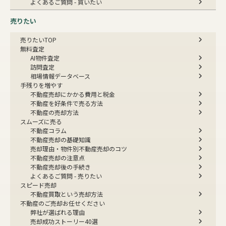
よくあるご質問 - 買いたい
売りたい
売りたいTOP
無料査定
AI物件査定
訪問査定
相場情報データベース
手残りを増やす
不動産売却にかかる費用と税金
不動産を好条件で売る方法
不動産の売却方法
スムーズに売る
不動産コラム
不動産売却の基礎知識
売却理由・物件別
不動産売却のコツ
不動産売却の注意点
不動産売却後の手続き
よくあるご質問 - 売りたい
スピード売却
不動産買取という売却方法
不動産のご売却お任せください
弊社が選ばれる理由
売却成功ストーリー40選