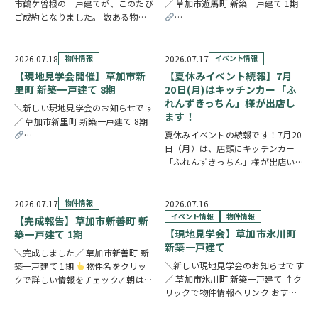
市鶴ケ曽根の一戸建てが、このたび
／ 草加市遊馬町 新築一戸建て 1期
ご成約となりました。 数ある物件
の中から、大切なお住まいとしてお
https://www.century21soka.com/st
選びいただけたことを、スタッフ一
同とても嬉しく思っております。
2026.07.18
物件情報
2026.07.17
イベント情報
販売期間中はたくさんのお問い合わ
【現地見学会開催】草加市新
【夏休みイベント続報】7月
せやご内覧をいた…
里町 新築一戸建て 8期
20日(月)はキッチンカー「ふ
れんずきっちん」様が出店し
＼新しい現地見学会のお知らせです
ます！
／ 草加市新里町 新築一戸建て 8期
夏休みイベントの続報です！7月20
https://www.century21soka.com/st/search_cgi_lmt_2_backsu_1_bukke
日（月）は、店頭にキッチンカー
「ふれんずきっちん」様が出店いた
します。 暑い季節にぴったりの冷
たいスイーツや、楽しいお菓子くじ
をご用意しておりますので、ご家族
2026.07.17
物件情報
2026.07.16
皆さまでぜひお立ち寄りください。
イベント情報
物件情報
【完成報告】草加市新善町 新
【販売メニュー…
【現地見学会】草加市氷川町
築一戸建て 1期
新築一戸建て
＼完成しました／ 草加市新善町 新
＼新しい現地見学会のお知らせです
築一戸建て 1期
物件名をクリッ
／ 草加市氷川町 新築一戸建て ↑ク
クで詳しい情報をチェック✓ 朝は南
リックで物件情報へリンク おすす
面バルコニーから差し込む光の中で
めポイント 駅徒歩9分で公共交通機
身支度を整え、17.4帖のLDKで家族