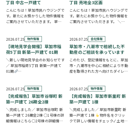
ャッター付き…
在宅ワークや…
丁目 中古一戸建て
丁目 売地全3区画
こんにちは！草加市民ハウジングで
こんにちは！草加市民ハウジングで
す。新たにお預かりした物件情報を
す。新たにお預かりした物件情報を
ご案内させていただきます。 草加
ご案内させていただきます。 ＼弊
市手代3丁目 中古一戸建て
クリ
社専任物件／八潮市八潮6丁目 売地
ックで詳しい情報をチェック✓ ご自
全3区画 〇1区画の詳細情報はこち
宅からスーパー・ドラッグストアま
ら〇2区画の詳細情報はこちら〇3
2026.07.25
物件情報
2026.07.25
会社情報
で徒歩3分圏内と、買い物に便利な
区画の詳細情報はこちら
クリッ
【現地見学会開催】草加市稲
草加市・八潮市で相続した不
立地です。2…
クで詳しい情…
荷5丁目 新築一戸建て 01期
動産のご相談を承っています
＼新しい現地見学会のお知らせです
このたび、登記情報をもとに、草加
／ 草加市稲荷5丁目 新築一戸建て
市・八潮市を中心に相続により不動
01期
産を取得された方へ向けたダイレク
https://www.century21soka.com/st/search_cgi_lmt_2_backsu_1_bukken
トメールを発送いたしました。 相
続したご実家や土地について、「こ
のまま所有していてもいいの？」
2026.07.25
物件情報
2026.07.25
物件情報
「売却した方がいいのかわからな
【完成報告】草加市谷塚町 新
【完成報告】草加市新里町 新
い」「空き家の管理や…
築一戸建て 26期全2棟
築一戸建て 1棟
＼完成しました／ 草加市谷塚町 新
＼完成しました／ 草加市新里町 新
築一戸建て 26期全2棟 ○1号棟の詳
築一戸建て 1棟
物件名をクリッ
細情報はこちら○2号棟の詳細情報
クで詳しい情報をチェック✓ 土地
はこちら
クリックで詳しい情報
59坪超のゆとりある敷地に、豊富
をチェック✓ 23帖超のLDKを中心
な収納と快適な住空間を備えた住ま