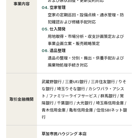
および原状回復・更新契約対応
事業内容
空家管理
空家の定期巡回・設備点検・通水管理・防
犯確認および修繕手配対応
仕入開発
用地取得・市場分析・収支計画策定および
事業企画立案・販売戦略策定
遺品整理
遺品の整理・分別・搬出・供養手配および
廃棄物処理手続き対応
武蔵野銀行 / 三菱UFJ銀行 / 三井住友銀行 / りそ
な銀行 / 埼玉りそな銀行 / カシワバラ・アシス
ト / ファミリーライフサービス / 群馬銀行 / 常
取引金融機関
陽銀行 / 千葉銀行 / 大光銀行 / 埼玉縣信用金庫 /
青木信用金庫 / 亀有信用金庫 / 住信SBIネット銀
行
草加市民ハウジング 本店