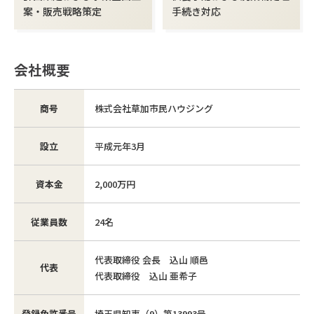
案・販売戦略策定
手続き対応
会社概要
商号
株式会社草加市民ハウジング
設立
平成元年3月
資本金
2,000万円
従業員数
24名
代表取締役 会長 込山 順邑
代表
代表取締役 込山 亜希子
登録免許番号
埼玉県知事（9）第13993号