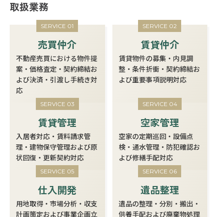
取扱業務
SERVICE 01
SERVICE 02
売買仲介
賃貸仲介
不動産売買における物件提
賃貸物件の募集・内見調
案・価格査定・契約締結お
整・条件折衝・契約締結お
よび決済・引渡し手続き対
よび重要事項説明対応
応
SERVICE 03
SERVICE 04
賃貸管理
空家管理
入居者対応・賃料請求管
空家の定期巡回・設備点
理・建物保守管理および原
検・通水管理・防犯確認お
状回復・更新契約対応
よび修繕手配対応
SERVICE 05
SERVICE 06
仕入開発
遺品整理
用地取得・市場分析・収支
遺品の整理・分別・搬出・
計画策定および事業企画立
供養手配および廃棄物処理