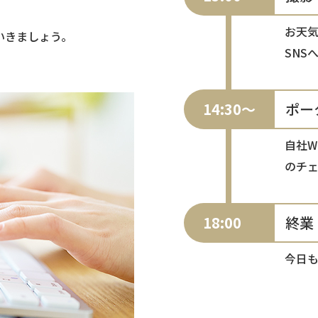
お天気
いきましょう。
SNS
14:30～
ポー
自社W
のチ
18:00
終業
今日