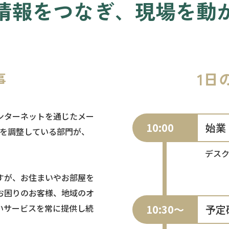
情報をつなぎ、現場を動
事
1日
ンターネットを通じたメー
10:00
始業
質を調整している部門が、
デス
すが、お住まいやお部屋を
お困りのお客様、地域のオ
いサービスを常に提供し続
10:30～
予定
。