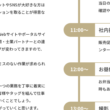
当日
トやSNSが大好きな方は
確認
ションを取ることが得意な
11:00～
社内
Webサイトやポータルサイ
関・士業パートナーとの連
販売
グが変わってきますので、
ンタ
ミスのない作業が求められ
12:00～
お昼
お弁
一つの業務を丁寧に着実に
時も
客様やタッグを組んで仕事
いくことでしょう。
がっていくと思います。
13:00～
撮影