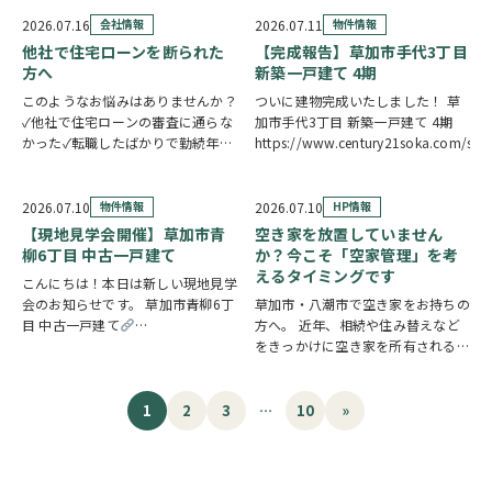
関へのアクセスがスムーズ。15帖
そろって食卓を囲む。そんな毎日が
の広々LDKは水廻り集中設計につ
叶う新築一戸建てです。カウンター
2026.07.16
会社情報
2026.07.11
物件情報
き、毎日の家事を効率的にこなせま
キッ…
他社で住宅ローンを断られた
【完成報告】草加市手代3丁目
す。7.5…
方へ
新築一戸建て 4期
このようなお悩みはありませんか？
ついに建物完成いたしました！ 草
✓他社で住宅ローンの審査に通らな
加市手代3丁目 新築一戸建て 4期
かった✓転職したばかりで勤続年数
https://www.century21soka.com/st
が短い✓自営業・個人事業主のため
審査が不安✓車のローンやカードロ
ーンなど借入がある✓過去に返済の
2026.07.10
物件情報
2026.07.10
HP情報
遅れがあり心配している ひとつで
【現地見学会開催】草加市青
空き家を放置していません
も当てはまる方…
柳6丁目 中古一戸建て
か？今こそ「空家管理」を考
えるタイミングです
こんにちは！本日は新しい現地見学
会のお知らせです。 草加市青柳6丁
草加市・八潮市で空き家をお持ちの
目 中古一戸建て
方へ。 近年、相続や住み替えなど
https://www.century21soka.com/st/search_cgi_lmt_2_backsu_1_bukke
をきっかけに空き家を所有される方
が増えています。 「相続した実家
を管理できていない」 「遠方に住
んでいるため定期的に様子を見に行
1
2
3
…
10
»
けない」 「売却するか活用するか
迷っている」 な…