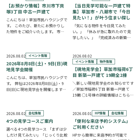
【お預かり情報】市川市下貝
【当日見学可能な一戸建て特
塚3丁目 中古一戸建て
集】草加市・八潮市で「今日
見たい！」が叶う住まい探し
こんにちは！草加市民ハウジングで
す。 このたび、新たにお預かりし
「気になる物件を今日見てみた
た物件をご紹介いたします。 市川
い。」 「休みが急に取れたので見
市下貝塚3丁目 中古一戸建て 詳し
学したい。」 「完成済みの新築を
い物件情報はこちらからご覧いただ
実際に見比べたい。」 そんな方に
けます。
おすすめなのが、【当日見学可能な
https://www.century21soka.com/st/s…
一戸建て】です。 草加市民ハウジ
2026.08.02
イベント情報
2026.08.02
ングでは、草加市・八潮市を中心
イベント情報
物件情報
2026年8月8日(土)・9日(日)現
に、当日ご案内可能な完…
【現地見学会】草加市稲荷6丁
地見学会開催
目 新築一戸建て 19期全2棟
こんにちは、草加市民ハウジングで
＼新しい現地見学会のお知らせです
す。 弊社は2026年8月8日(土)・9
／草加市稲荷6丁目 新築一戸建て
日(日)に現地見学会を開催します！
19期 ○1号棟の詳細情報はこちら
◎開催時間/10：00～17：00(※要
○2号棟の詳細情報はこちら
クリ
相談にて時間外対応可) 各現場ごと
ックで物件情報へリンク✓ 暮らしの
に専門のスタッフが待機しており、
中心となるLDKは、17帖以上のゆと
直接物件を見ながらご説明さ…
2026.08.02
会社情報
2026.08.01
HP情報
会社情報
り空間。食洗機付きカウンターキッ
4つの見学コースご案内
「便利な来店予約システム」
チ…
ご利用ください
選べる4つの見学コース 「まずは少
しだけ見てみたい」「じっくり比較
HPから簡単に来店予約が可能で