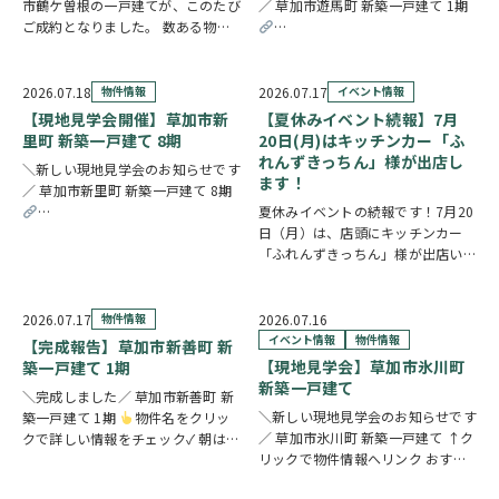
市鶴ケ曽根の一戸建てが、このたび
／ 草加市遊馬町 新築一戸建て 1期
ご成約となりました。 数ある物件
の中から、大切なお住まいとしてお
https://www.century21soka.com/st
選びいただけたことを、スタッフ一
同とても嬉しく思っております。
2026.07.18
物件情報
2026.07.17
イベント情報
販売期間中はたくさんのお問い合わ
【現地見学会開催】草加市新
【夏休みイベント続報】7月
せやご内覧をいた…
里町 新築一戸建て 8期
20日(月)はキッチンカー「ふ
れんずきっちん」様が出店し
＼新しい現地見学会のお知らせです
ます！
／ 草加市新里町 新築一戸建て 8期
夏休みイベントの続報です！7月20
https://www.century21soka.com/st/search_cgi_lmt_2_backsu_1_bukke
日（月）は、店頭にキッチンカー
「ふれんずきっちん」様が出店いた
します。 暑い季節にぴったりの冷
たいスイーツや、楽しいお菓子くじ
をご用意しておりますので、ご家族
2026.07.17
物件情報
2026.07.16
皆さまでぜひお立ち寄りください。
イベント情報
物件情報
【完成報告】草加市新善町 新
【販売メニュー…
【現地見学会】草加市氷川町
築一戸建て 1期
新築一戸建て
＼完成しました／ 草加市新善町 新
＼新しい現地見学会のお知らせです
築一戸建て 1期
物件名をクリッ
／ 草加市氷川町 新築一戸建て ↑ク
クで詳しい情報をチェック✓ 朝は南
リックで物件情報へリンク おすす
面バルコニーから差し込む光の中で
めポイント 駅徒歩9分で公共交通機
身支度を整え、17.4帖のLDKで家族