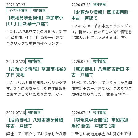
に、豊富な収納と暮らしに役立つ便
い。長期優良住宅・BELS認定を取
2026.07.23
2026.07.23
物件情報
利な設備が毎日の暮らしを快適にサ
得し、毎日の快適さと省エネ性能を
イベント情報
物件情報
【お預かり情報】草加市西町
ポー…
両立しまし…
【現地見学会開催】草加市小
中古一戸建て
山1丁目 新築一戸建て
こんにちは！草加市民ハウジングで
＼新しい現地見学会のお知らせです
す。新たにお預かりした物件情報を
／ 草加市小山1丁目 新築一戸建て
ご案内させていただきます。 草加
↑クリックで物件情報へリンク お
市西町 中古一戸建て ↑クリックで
すすめポイント ゆとりと安心を備
物件情報へリンク 角地に位置し、
えた長期優良住宅。家族が集まる
全居室が南向きのため、明るい陽射
LDKは15帖以上の開放的な空間で
しが心地よく差し込む住まいです。
2026.07.23
物件情報
2026.07.20
物件情報
す。リビングの様子を見守りながら
全居室6帖以上…
【お預かり情報】草加市北谷3
【成約御礼】八潮市古新田 中
料理が作れる…
丁目 売地
古一戸建て
こんにちは！草加市民ハウジングで
弊社にてご紹介しておりました八潮
す。新たにお預かりした物件情報を
市古新田の一戸建てが、このたびご
ご案内させていただきます。 草加
成約となりました。 数ある物件の
市北谷3丁目 売地 ↑クリックで物
中から、大切なお住まいとしてお選
件情報へリンク 建築条件なしのた
びいただけたことを、スタッフ一同
め、お好きな建築会社を自由にお選
とても嬉しく思っております。 販
2026.07.19
物件情報
2026.07.18
物件情報
びいただけます。43.51坪の広々と
売期間中はたくさんのお問い合わせ
【成約御礼】八潮市鶴ケ曽根
【現地見学会開催】草加市遊
した敷地を…
やご内覧をいただ…
中古一戸建て
馬町 新築一戸建て 1期
弊社にてご紹介しておりました八潮
＼新しい現地見学会のお知らせです