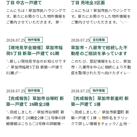
ャッター付き…
在宅ワークや…
丁目 中古一戸建て
丁目 売地全3区画
こんにちは！草加市民ハウジングで
こんにちは！草加市民ハウジングで
す。新たにお預かりした物件情報を
す。新たにお預かりした物件情報を
ご案内させていただきます。 草加
ご案内させていただきます。 ＼弊
市手代3丁目 中古一戸建て
クリ
社専任物件／八潮市八潮6丁目 売地
ックで詳しい情報をチェック✓ ご自
全3区画 〇1区画の詳細情報はこち
宅からスーパー・ドラッグストアま
ら〇2区画の詳細情報はこちら〇3
2026.07.25
物件情報
2026.07.25
会社情報
で徒歩3分圏内と、買い物に便利な
区画の詳細情報はこちら
クリッ
【現地見学会開催】草加市稲
草加市・八潮市で相続した不
立地です。2…
クで詳しい情…
荷5丁目 新築一戸建て 01期
動産のご相談を承っています
＼新しい現地見学会のお知らせです
このたび、登記情報をもとに、草加
／ 草加市稲荷5丁目 新築一戸建て
市・八潮市を中心に相続により不動
01期
産を取得された方へ向けたダイレク
https://www.century21soka.com/st/search_cgi_lmt_2_backsu_1_bukken
トメールを発送いたしました。 相
続したご実家や土地について、「こ
のまま所有していてもいいの？」
2026.07.25
物件情報
2026.07.25
物件情報
「売却した方がいいのかわからな
【完成報告】草加市谷塚町 新
【完成報告】草加市新里町 新
い」「空き家の管理や…
築一戸建て 26期全2棟
築一戸建て 1棟
＼完成しました／ 草加市谷塚町 新
＼完成しました／ 草加市新里町 新
築一戸建て 26期全2棟 ○1号棟の詳
築一戸建て 1棟
物件名をクリッ
細情報はこちら○2号棟の詳細情報
クで詳しい情報をチェック✓ 土地
はこちら
クリックで詳しい情報
59坪超のゆとりある敷地に、豊富
をチェック✓ 23帖超のLDKを中心
な収納と快適な住空間を備えた住ま