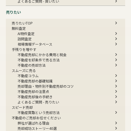
よくあるご質問 - 買いたい
売りたい
売りたいTOP
無料査定
AI物件査定
訪問査定
相場情報データベース
手残りを増やす
不動産売却にかかる費用と税金
不動産を好条件で売る方法
不動産の売却方法
スムーズに売る
不動産コラム
不動産売却の基礎知識
売却理由・物件別
不動産売却のコツ
不動産売却の注意点
不動産売却後の手続き
よくあるご質問 - 売りたい
スピード売却
不動産買取という売却方法
不動産のご売却お任せください
弊社が選ばれる理由
売却成功ストーリー40選