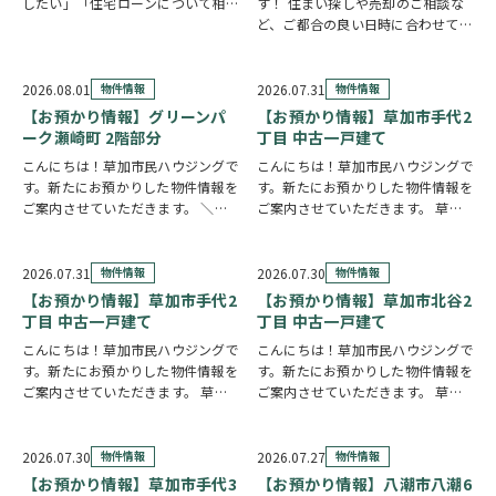
したい」「住宅ローンについて相談
す！ 住まい探しや売却のご相談な
したい」 住まい探しのスタイル
ど、ご都合の良い日時に合わせてホ
は、お客様それぞれ。草加市民ハウ
ームページの来店予約ボタンからい
ジングでは、ご希望やご都合に合わ
つでもご予約いただけます◎ ご希
せて選べる4つの見学コースをご用
望の日程を選んで、必要事項を入力
2026.08.01
物件情報
2026.07.31
物件情報
意しています。 …
するだけで予約完了！ 「まずは相
【お預かり情報】グリーンパ
【お預かり情報】草加市手代2
談だけしたい」「気…
ーク瀬崎町 2階部分
丁目 中古一戸建て
こんにちは！草加市民ハウジングで
こんにちは！草加市民ハウジングで
す。新たにお預かりした物件情報を
す。新たにお預かりした物件情報を
ご案内させていただきます。 ＼弊
ご案内させていただきます。 草加
社専任物件／グリーンパーク瀬崎町
市手代2丁目 中古一戸建て
2階部分
クリックで詳しい情報を
https://www.century21soka.com/st/
チェック✓ 三方角部屋のため、日中
2026.07.31
物件情報
2026.07.30
物件情報
は陽当り良好で明るい室内環境が保
【お預かり情報】草加市手代2
【お預かり情報】草加市北谷2
たれていま…
丁目 中古一戸建て
丁目 中古一戸建て
こんにちは！草加市民ハウジングで
こんにちは！草加市民ハウジングで
す。新たにお預かりした物件情報を
す。新たにお預かりした物件情報を
ご案内させていただきます。 草加
ご案内させていただきます。 草加
市手代2丁目 中古一戸建て
クリ
市北谷2丁目 中古一戸建て
クリ
ックで詳しい情報をチェック✓ 57
ックで詳しい情報をチェック✓ 東南
坪の広々とした敷地に建つ、大手ハ
角地に建つ、6LDKのお住まいで
2026.07.30
物件情報
2026.07.27
物件情報
ウスメーカー施工の住まいです。シ
す。事務所スペースを備えており、
【お預かり情報】草加市手代3
【お預かり情報】八潮市八潮6