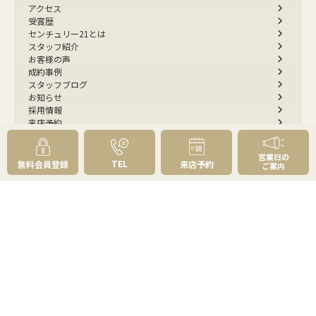
アクセス
受賞歴
センチュリー21とは
スタッフ紹介
お客様の声
成約事例
スタッフブログ
お知らせ
採用情報
来店予約
お問い合わせ
営業日の
会員メニュー
TEL
無料会員登録
来店予約
ご案内
無料会員登録
マイページログイン
FOLLOW
US