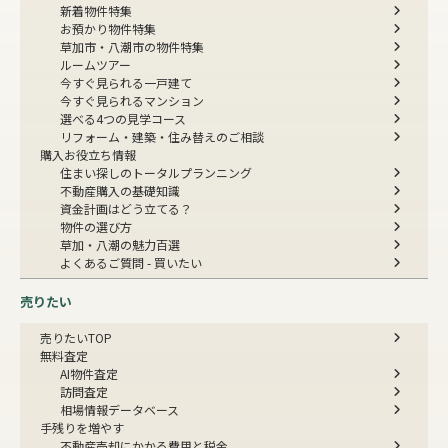
新着物件特集
お預かり物件特集
草加市・八潮市の物件特集
ルームツアー
今すぐ見られる一戸建て
今すぐ見られるマンション
選べる4つの見学コース
リフォーム・建築・住み替えのご相談
購入お役立ち情報
住まい探しのトータルプランニング
不動産購入の基礎知識
資金計画はどう立てる？
物件の選び方
草加・八潮の魅力百選
よくあるご質問 - 買いたい
売りたい
売りたいTOP
無料査定
AI物件査定
訪問査定
相場情報データベース
手残りを増やす
不動産売却にかかる費用と税金