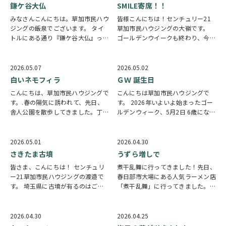
の興味がすごく、THE男の子な反応
社で売出し中のマンションも多数ご
鎌ケ谷大仏
SMILE寄席！！
をしておりま…
ざいますので、 …
みなさんこんにちは。草加市民ハウ
皆様こんにちは！センチュリー21
ジングの飯泉でございます。 タイ
草加市民ハウジングの大嶺です。
トルにある通り『鎌ケ谷大仏』って
ゴールデンウイークも終わり、今日
なんだと思った方、そうです。大仏
も暑い1日でしたがお変わりないで
です。 埼玉の方にはあまり縁がな
しょうか？ 今回はきたる6月12日
いかもしれませんが千葉の方であれ
（金）16時からCOCO CAFE’ｓで
2026.05.07
2026.05.02
ばご存じの方も多いのではないでし
「SMILE寄席」が開催されま
白いネモフィラ
ＧＷ 誕生日
ょうか。駅名にも…
す！！…
こんにちは、草加市民ハウジングで
こんにちは草加市民ハウジングで
す。.春の陽気に誘われて、先日、
す。 2026年いよいよ始まったゴー
舎人公園を散歩してきました。丁度
ルデンウィーク、5月2日 6歳になっ
ネモフィラが見頃を迎えており、青
た「むぎ」です。あんなに小さかっ
く小さな花が一面に広がる様子はと
たむぎも気づけば、すっかり家族の
ても可憐で、毎年楽しみにしている
真ん中にいる存在に。 何気なくそ
2026.05.01
2026.04.30
光景のひとつです。ぜひスマホの待
ばにいてくれるだけで心がほっとし
さきたま古墳
うずら増しで
ち受けにと思い、…
て、毎日の…
皆さま、こんにちは！ センチュリ
煮干乱舞に行ってきました！先日、
ー21草加市民ハウジングの渡邉で
春日部市大場にある人気ラーメン店
す。 埼玉県に古墳が有るのはご存
「煮干乱舞」に行ってきました。
じでしょうか? 行田市にある、さき
食べログラーメン百名店EASTに9年
たま古墳公園のご紹介です。 公園
連続選出という実績を持つ地元では
内にいくつか古墳が有りますが、一
知る人ぞ知る名店です。 場所は、
2026.04.30
2026.04.25
つだけ登れる古墳が有りました。
東武スカイツリーライン武里駅西口