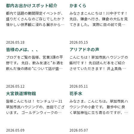
都内お出かけスポット紹介
かまくら
都内で話題の期間限定イベントが、
みなさまこんにちは！川中子です！
盛りだくさんなのご存じでしたか？
先日、鎌倉へ行き、鎌倉の大仏を見
懐かしい世界観に浸れる展示から映
てきました。 実際に目の前で見る
像や音に包まれる没入型イベントま
大仏は想像以上の迫力で、写真で見
で写真を撮りたくなるスポットご紹
るのとはまた違った存在感がありま
介させてください！ ①トムとジェ
した。落ち着いた表情とどっしりと
2026.05.18
2026.05.15
リー展会場:京王百貨店新宿店7階期
した佇まいが印象的で、周囲の静か
皆様の〆は、、、
アリアドネの声
間:2026年…
な雰囲気も相ま…
ブログをご覧の皆様、営業3課の平
こんにちは！草加市民ハウジングの
野です。 先日、飲み友達と”お酒を
飯村です！ 先日読んだ本をご紹介
飲んだ後の締め”について話が盛り
させていただきます！ 井上真偽 著
上がりました。 私は間違いなく麺
「アリアドネの声」 ある地下都市
類！特にラーメンを食べることが多
のオープン直前、巨大地震が発生。
いです。 今回も締めにラーメンを
地下に取り残された女性は、目が見
2026.05.12
2026.05.11
食べました。 地元で長く続いてい
えず、耳も聞こえない、話せないと
大宮鉄道博物館
花手水
る居酒屋さんで…
いう3つの…
皆様こんにちは！ センチュリー21
みなさま、こんにちは。草加市民ハ
草加市民ハウジングの、吉田でござ
ウジングの小倉です。 散歩中に良
います。 ゴールデンウィークの休
く草加神社に立ち寄るのですが、
みで家族で大宮鉄道博物館に行きま
手水がいつもお花で綺麗にしてあっ
した。 ※メインエリアの写真では
て癒されております。 豆太郎も喜
なくすみません。 子供が乗り物へ
んでます。 草加神社の近くには当
2026.05.09
2026.05.07