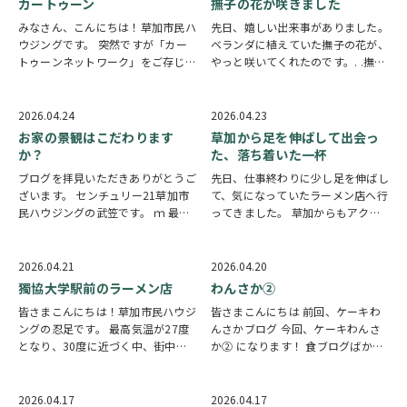
カートゥーン
撫子の花が咲きました
丸墓山古墳です…
から徒歩1分…
みなさん、こんにちは！草加市民ハ
先日、嬉しい出来事がありました。
ウジングです。 突然ですが「カー
ベランダに植えていた撫子の花が、
トゥーンネットワーク」をご存じで
やっと咲いてくれたのです。. .撫子
しょうか？実際に見たことがある方
の花を育て始めたきっかけは、当社
も多いのではないでしょうか。トム
の会長からいただいた種でした。あ
とジェリーやピンクパンサー、ウッ
る日、通りすがりに「花は好き
2026.04.24
2026.04.23
ドペッカー、パワーパフガールズな
か？」と聞かれ、私が「はい」と答
お家の景観はこだわります
草加から足を伸ばして出会っ
ど、一度は目にし…
えると、小さな紙…
か？
た、落ち着いた一杯
ブログを拝見いただきありがとうご
先日、仕事終わりに少し足を伸ばし
ざいます。 センチュリー21草加市
て、気になっていたラーメン店へ行
民ハウジングの武笠です。 ｍ 最
ってきました。 草加からもアクセ
近、マンションをご紹介している際
スしやすく、ふらっと立ち寄れる距
に 同じマンション、同金額、同じ
離感です。 外観は落ち着いた雰囲
間取り、どちらもリノベーション済
気で、最初は少し緊張感もありまし
2026.04.21
2026.04.20
み 唯一、5階と9階で階層が分かれ
たが、店内に入ると温かみのある空
獨協大学駅前のラーメン店
わんさか②
ておりました…
間が広がっており…
皆さまこんにちは！草加市民ハウジ
皆さまこんにちは 前回、ケーキわ
ングの忍足です。 最高気温が27度
んさかブログ 今回、ケーキわんさ
となり、30度に近づく中、街中を
か② になります！ 食ブログばかり
観察しますと 半袖で過ごす人が増
⚘ 【パティスリー ベルアシェッ
えてきたような気がします。私は暑
ト】 草加駅のお隣、獨協大学前駅
がりなので袖を捲り日々過ごしてお
から徒歩3分ほどの場所にあるお店
2026.04.17
2026.04.17