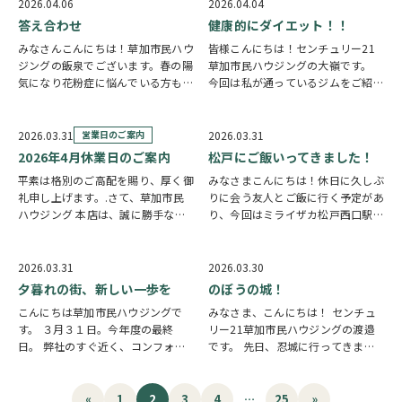
で、念願のプレートをいただけて大
走りながら撮ったので少しぶれてま
2026.04.06
2026.04.04
満足でした。 プレートは、想像以
すね（笑） 桜が綺麗に見える物件
答え合わせ
健康的にダイエット！！
上のクオリティで、…
も多数取扱ってお…
みなさんこんにちは！草加市民ハウ
皆様こんにちは！センチュリー21
ジングの飯泉でございます。春の陽
草加市民ハウジングの大嶺です。
気になり花粉症に悩んでいる方も多
今回は私が通っているジムをご紹介
いのではないでしょうか。 話は変
させていただきます！！ 草加駅東
わりますが皆様が待ちに待った前回
口 徒歩1分の所にあるB-STYLEGYM
の宿題の答え合わせの日になりま
です！ https://b-stylegym.com/ 私
2026.03.31
営業日のご案内
2026.03.31
す。お待たせしすぎたかもしれませ
が40歳の時…
2026年4月休業日のご案内
松戸にご飯いってきました！
ん。 今私がハマっ…
平素は格別のご高配を賜り、厚く御
みなさまこんにちは！休日に久しぶ
礼申し上げます。.さて、草加市民
りに会う友人とご飯に行く予定があ
ハウジング 本店は、誠に勝手なが
り、今回はミライザカ松戸西口駅前
ら2026年4月2日(火)、9日(火)、16
店へ行ってきました！ 久しぶりに
日(木)、28日(火)を休業日とさせて
会えたので話が止まらなくなり、近
いただきます。.また、2026年4月
況報告をしながら気づけば4～5時
2026.03.31
2026.03.30
29日(水)は営業日です。…
間も飲んで食べてきました！お酒が
夕暮れの街、新しい一歩を
のぼうの城！
飲めないけど居酒…
こんにちは草加市民ハウジングで
みなさま、こんにちは！ センチュ
す。 ３月３１日。今年度の最終
リー21草加市民ハウジングの渡邉
日。 弊社のすぐ近く、コンフォー
です。 先日、忍城に行ってきまし
ル草加の夕暮れ。少しずつ灯りがつ
た。(埼玉県行田市に有ります) のぼ
きはじめる街並みを見ていると、一
うの城という映画でも有名になりま
日が終わる寂しさよりも、これから
した。 豊臣秀吉が、唯一落とせな
«
1
2
3
4
…
25
»