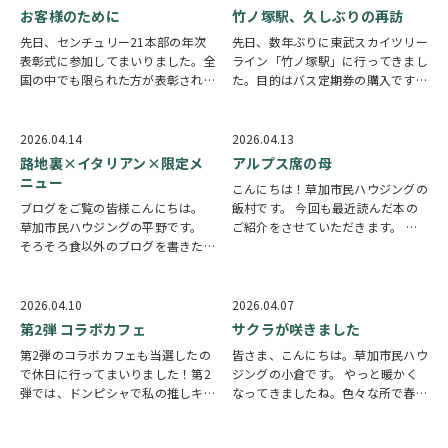
ります。 少し体を動かすと汗をか
です 左上のショートケーキは1,000
お客様のために
竹ノ塚駅、久しぶりの再訪
く気温の最中で…
円！ シ…
先日、センチュリー21本部の年次
先日、数年ぶりに東武スカイツリー
表彰式に参加してまいりました。全
ライン「竹ノ塚駅」に行ってきまし
国の中でも限られた方が表彰される
た。目的はバス定期券の購入です。
場で、改めて感じたことがありま
いつも利用していたバス営業所のス
す。 それは、「お客様が納得して
タッフの方から、「竹ノ塚の煎餅屋
決断できるかどうか」が何より大切
さんでも買えますよ」と教えていた
2026.04.14
2026.04.13
だということです。 表彰されてい
だいたのですが、正直なところ「本
路地裏×イタリアン×限定メ
アルプス席の母
る営業の方々は、特…
当に？」と半信…
ニュー
こんにちは！草加市民ハウジングの
ブログをご覧の皆様こんにちは。
飯村です。 今回も最近読んだ本の
草加市民ハウジングの平野です。
ご紹介をさせていただきます。 早
そろそろ食以外のブログを書きたい
見和真 著 [アルプス席の母] 甲子園
のですが、、、 今回も結局、食と
を目指す高校球児の母親にスポット
なってしまいました。 昭和からあ
を当てたお話です。 「本当は女の
る商店街の路地裏に、ひっそり佇む
子のお母さんになりたかった。」と
2026.04.10
2026.04.07
イタリアンバルのご紹介となりま
いう皮肉め…
第2弾 コラボカフェ
サクラが咲きました
す。 こちらのオス…
第2弾のコラボカフェも当選したの
皆さま、こんにちは。草加市民ハウ
で休日に行ってまいりました！第2
ジングの小倉です。 やっと暖かく
弾では、ドンピシャで私の推しキャ
なってきましたね。色々な所で春を
ラのコラボメニューが登場！これは
感じる時期になり、 心なしか気持
絶対に行きたい…と思っていたの
ちも軽くなった様な気がします。