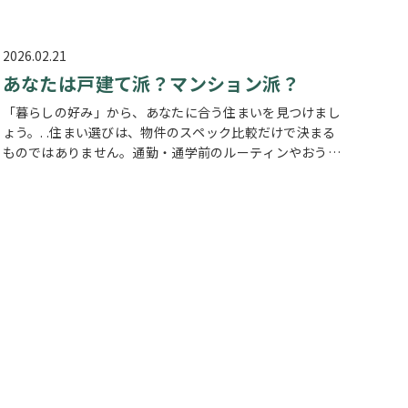
の気配を感じる瞬間も出てきました。 CENTURY２１草加
市民ハウジング向かいの …
2026.02.21
あなたは戸建て派？マンション派？
「暮らしの好み」から、あなたに合う住まいを見つけまし
ょう。. .住まい選びは、物件のスペック比較だけで決まる
ものではありません。通勤・通学前のルーティンやおうち
時間の過ごし方なども、「心地いい住まい」を見つけるた
めの大切なヒントになります。…