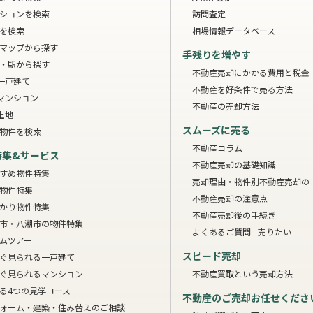
ションを検索
訪問査定
を検索
相場情報データベース
マップから探す
手残りを増やす
・駅から探す
不動産売却にかかる費用と税金
一戸建て
不動産を好条件で売る方法
マンション
不動産の売却方法
土地
スムーズに売る
物件を検索
不動産コラム
特集&サービス
不動産売却の基礎知識
すめ物件特集
売却理由・物件別
不動産売却の
物件特集
不動産売却の注意点
かり物件特集
不動産売却後の手続き
市・八潮市の物件特集
よくあるご質問 - 売りたい
ムツアー
スピード売却
ぐ見られる一戸建て
ぐ見られるマンション
不動産買取という売却方法
る4つの見学コース
不動産のご売却お任せくださ
ォーム・建築・住み替えのご相談