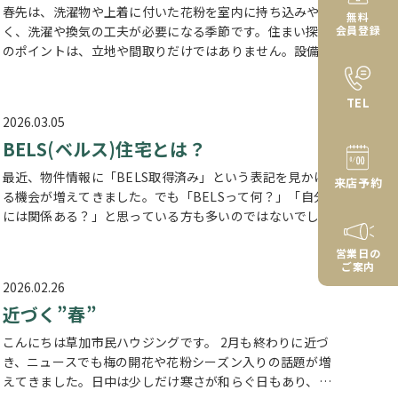
春先は、洗濯物や上着に付いた花粉を室内に持ち込みやす
無料
く、洗濯や換気の工夫が必要になる季節です。住まい探し
会員登録
のポイントは、立地や間取りだけではありません。設備面
での暮らしやすさも重要です。今回は花粉対策の観点か
ら、住まい選びのコツをお伝えいたし…
TEL
2026.03.05
BELS(ベルス)住宅とは？
最近、物件情報に「BELS取得済み」という表記を見かけ
来店予約
る機会が増えてきました。でも「BELSって何？」「自分
には関係ある？」と思っている方も多いのではないでしょ
うか。今回は、BELSの基本からお客様にとってのメリッ
営業日の
トまで、わかりやすくご説明…
ご案内
2026.02.26
近づく”春”
こんにちは草加市民ハウジングです。 2月も終わりに近づ
き、ニュースでも梅の開花や花粉シーズン入りの話題が増
えてきました。日中は少しだけ寒さが和らぐ日もあり、春