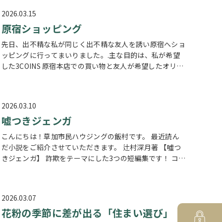
2026.03.15
原宿ショッピング
先日、出不精な私が同じく出不精な友人を誘い原宿へショ
ッピングに行ってまいりました。.主な目的は、私が希望
した3COINS 原宿本店での買い物と友人が希望したオリジ
ナル香水の作成体験でしたが、周辺には他にも面白いお店
がたくさんあり、ついあちこ…
2026.03.10
嘘つきジェンガ
こんにちは！草加市民ハウジングの飯村です。 最近読ん
だ小説をご紹介させていただきます。 辻村深月著 【噓つ
きジェンガ】 詐欺をテーマにした3つの短編集です！ コロ
ナで困窮した大学生が友人に誘われロマンス詐欺の闇バイ
トをさせられて、、、という…
2026.03.07
花粉の季節に差が出る「住まい選び」