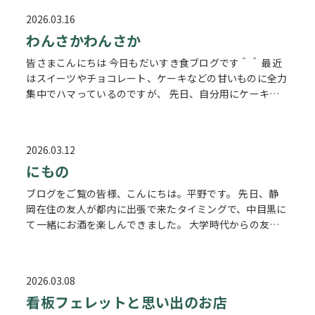
2026.03.16
わんさかわんさか
皆さまこんにちは 今日もだいすき食ブログです＾＾ 最近
はスイーツやチョコレート、ケーキなどの甘いものに全力
集中でハマっているのですが、 先日、自分用にケーキを
沢山購入しました！ 小さい頃は苦手だったティラミスも
お店によっては美味しくいただけ…
2026.03.12
にもの
ブログをご覧の皆様、こんにちは。平野です。 先日、静
岡在住の友人が都内に出張で来たタイミングで、中目黒に
て一緒にお酒を楽しんできました。 大学時代からの友人
で、気づけばもう7年のお付き合いになります。長く続く
友人関係はなかなか珍しいもので、…
2026.03.08
看板フェレットと思い出のお店