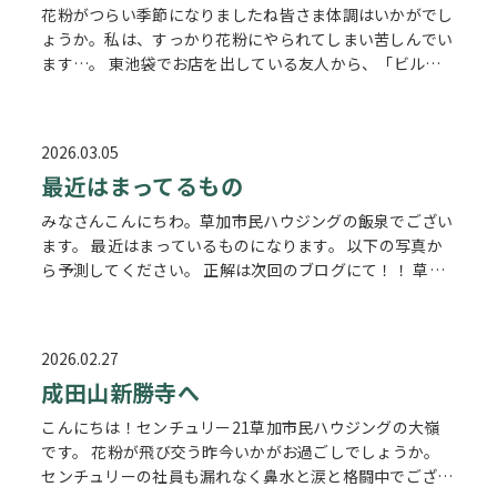
花粉がつらい季節になりましたね皆さま体調はいかがでし
ょうか。私は、すっかり花粉にやられてしまい苦しんでい
ます…。 東池袋でお店を出している友人から、「ビルの
取り壊しが決まり、あと1年でお店を閉めることになっ
た」と連絡があり見納めも兼ねて遊び…
2026.03.05
最近はまってるもの
みなさんこんにちわ。草加市民ハウジングの飯泉でござい
ます。 最近はまっているものになります。 以下の写真か
ら予測してください。 正解は次回のブログにて！！ 草加
でお家をお探しの際は草加市民ハウジングまで！！イイズ
ミでした！！
2026.02.27
成田山新勝寺へ
こんにちは！センチュリー21草加市民ハウジングの大嶺
です。 花粉が飛び交う昨今いかがお過ごしでしょうか。
センチュリーの社員も漏れなく鼻水と涙と格闘中でござい