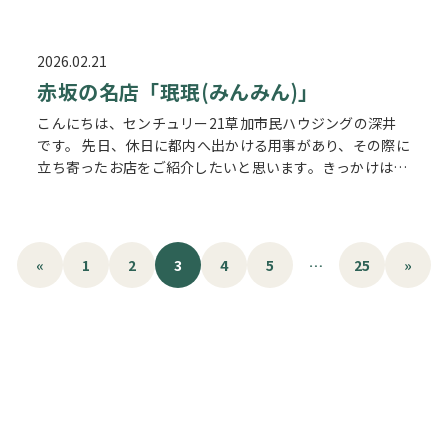
ます。 今回は先日のお休みにお客様と成田山へ行ったの
でご紹介させていただきます。 …
2026.02.21
赤坂の名店「珉珉(みんみん)」
こんにちは、センチュリー21草加市民ハウジングの深井
です。 先日、休日に都内へ出かける用事があり、その際に
立ち寄ったお店をご紹介したいと思います。きっかけはテ
レビの夕方のニュースで見かけたこと。「これは行かなけ
れば！」と足を運んでみました。…
«
1
2
3
4
5
…
25
»