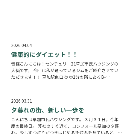
2026.04.04
健康的にダイエット！！
皆様こんにちは！センチュリー21草加市民ハウジングの
大嶺です。 今回は私が通っているジムをご紹介させてい
ただきます！！ 草加駅東口 徒歩1分の所にあるB-
STYLEGYMです！ https://b-stylegym.com/ 私が40歳の
時…
2026.03.31
夕暮れの街、新しい一歩を
こんにちは草加市民ハウジングです。 ３月３１日。今年
度の最終日。 弊社のすぐ近く、コンフォール草加の夕暮
れ。少しずつ灯りがつきはじめる街並みを見ていると、一