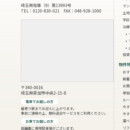
埼玉県知事（9）第13993号
マン
TEL：0120-830-021 FAX：048-928-1000
土地
学区
沿線
投資
物件
おす
新着
お預
〒340-0016
埼玉県草加市中央2-15-8
草加
ルー
電車でお越しの方
今す
最寄り駅までお迎えに上がります。
事前ご連絡の上、無料送迎サービスをご利用ください。
今す
選べ
お車でお越しの方
リフ
店舗裏に専用駐車場がございます。