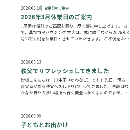
2026.03.16
営業日のご案内
2026年3月休業日のご案内
. .平素は格別のご高配を賜り、厚く御礼申し上げます。.さ
て、草加市民ハウジング 本店は、誠に勝手ながら2026年3
月17日(火)を休業日とさせていただきます。.ご不便をおか
けいたしますが、何卒ご理解のほどよろしくお願い申し上
げます。.なお…
2026.03.13
秩父でリフレッシュしてきました
皆様こんにちは！川中子（かわなご）です！ 先日、母方
の実家がある秩父へ久しぶりに行ってきました。普段はな
かなか自然の多い場所へ行く機会は多くないのですが、車
で向かう道中から少しずつ景色が変わっていく感じがとて
も好きで、ちょっとした小旅行のよ…
2026.03.09
子どもとお出かけ