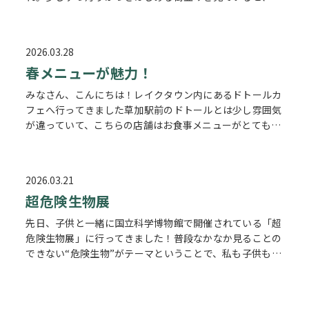
日が終わる寂しさよりも、これから始まる時間への期待を
感じます。 不動産の仕事をしてい…
2026.03.28
春メニューが魅力！
みなさん、こんにちは！レイクタウン内にあるドトールカ
フェへ行ってきました草加駅前のドトールとは少し雰囲気
が違っていて、こちらの店舗はお食事メニューがとても充
実していてびっくり！ メニューを見ているだけでもどれ
も美味しそうでワクワクでした春の…
2026.03.21
超危険生物展
先日、子供と一緒に国立科学博物館で開催されている「超
危険生物展」に行ってきました！普段なかなか見ることの
できない“危険生物”がテーマということで、私も子供もワ
クワク。会場では、毒を持つ生き物や凶暴な性質を持つ生
物など、スリル満点の展示が盛り…