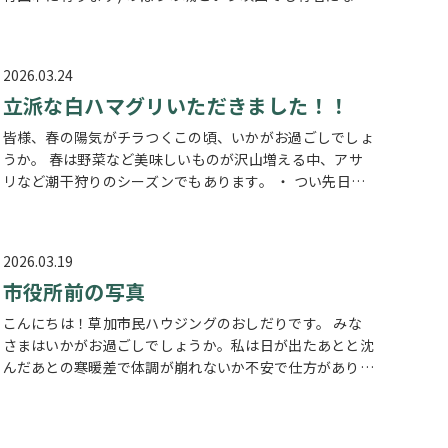
ました。 豊臣秀吉が、唯一落とせなかった城です。 現在
の忍城は、御三階櫓が残っ…
2026.03.24
立派な白ハマグリいただきました！！
皆様、春の陽気がチラつくこの頃、いかがお過ごしでしょ
うか。 春は野菜など美味しいものが沢山増える中、アサ
リなど潮干狩りのシーズンでもあります。 ・ つい先日、
上席のお客様より白ハマグリ(ホンビノス貝)をいただきま
した。 クーラーボックスの中…
2026.03.19
市役所前の写真
こんにちは！草加市民ハウジングのおしだりです。 みな
さまはいかがお過ごしでしょうか。私は日が出たあとと沈
んだあとの寒暖差で体調が崩れないか不安で仕方がありま
せん。 寒暖差の激しい日は特に体調不良になりやすいの
でみなさまも体調管理に気を付けて…