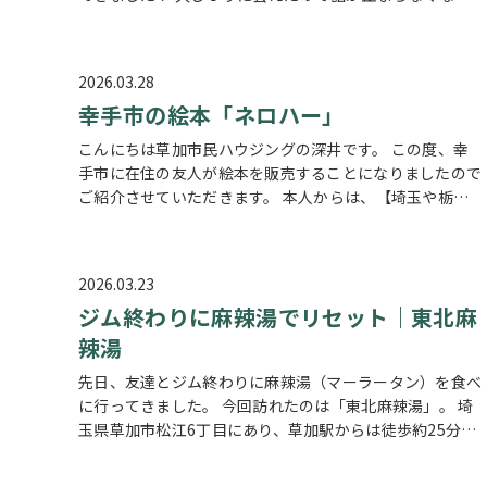
り、近況報告をしながら気づけば4～5時間も飲んで食べて
きました！お酒が飲めないけど居酒…
2026.03.28
幸手市の絵本「ネロハー」
こんにちは草加市民ハウジングの深井です。 この度、幸
手市に在住の友人が絵本を販売することになりましたので
ご紹介させていただきます。 本人からは、【埼玉や栃木
（幸手市や加須、羽生）に伝わる内容から生まれた『ネロ
ハー』を絵本にしました幸手市の方…
2026.03.23
ジム終わりに麻辣湯でリセット｜東北麻
辣湯
先日、友達とジム終わりに麻辣湯（マーラータン）を食べ
に行ってきました。 今回訪れたのは「東北麻辣湯」。 埼
玉県草加市松江6丁目にあり、草加駅からは徒歩約25分ほ
どの場所にあるお店です。 外観は少し入りづらい印象も
ありましたが、実…