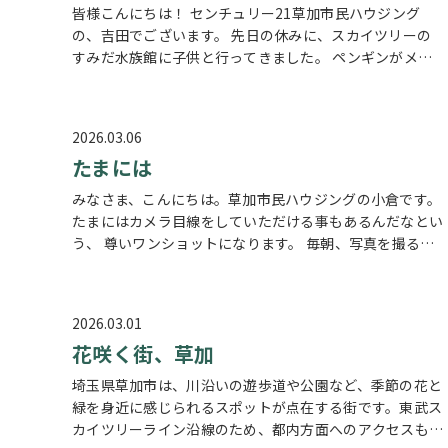
皆様こんにちは！ センチュリー21草加市民ハウジング
の、吉田でございます。 先日の休みに、スカイツリーの
すみだ水族館に子供と行ってきました。 ペンギンがメイ
ンだと思いますが、薄暗い空間が楽しかったようで別の楽
しみ方をしていました。 草加駅か…
2026.03.06
たまには
みなさま、こんにちは。草加市民ハウジングの小倉です。
たまにはカメラ目線をしていただける事もあるんだなとい
う、 尊いワンショットになります。 毎朝、写真を撮るの
が日課なのですが、せわしない系なのでこのショットはと
ても珍しいです。 皆様のお住…
2026.03.01
花咲く街、草加
埼玉県草加市は、川沿いの遊歩道や公園など、季節の花と
緑を身近に感じられるスポットが点在する街です。東武ス
カイツリーライン沿線のため、都内方面へのアクセスもス