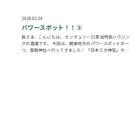
ムーズな環境にありながら、春は桜、初夏は紫陽花や花菖
蒲、秋は紅葉、そしてまた次の花の…
2026.02.24
パワースポット！！③
皆さま、こんにちは。 センチュリー21草加市民ハウジン
グの渡邉です。 今回は、関東地方のパワースポットの一
つ、香取神社へ行ってきました！ 『日本三大神宮』の一
つで、古くから国家鎮護や厄除け・開運の協力なパワース
ポットです。 武神である経津主…