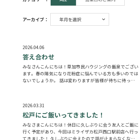
アーカイブ：
2026.04.06
答え合わせ
みなさんこんにちは！草加市民ハウジングの飯泉でござい
ます。春の陽気になり花粉症に悩んでいる方も多いのでは
ないでしょうか。 話は変わりますが皆様が待ちに待った
前回の宿題の答え合わせの日になります。お待たせしすぎ
たかもしれません。 今私がハマっ…
2026.03.31
松戸にご飯いってきました！
みなさまこんにちは！休日に久しぶりに会う友人とご飯に
行く予定があり、今回はミライザカ松戸西口駅前店へ行っ
てきました！ 久しぶりに会えたので話が止まらなくな