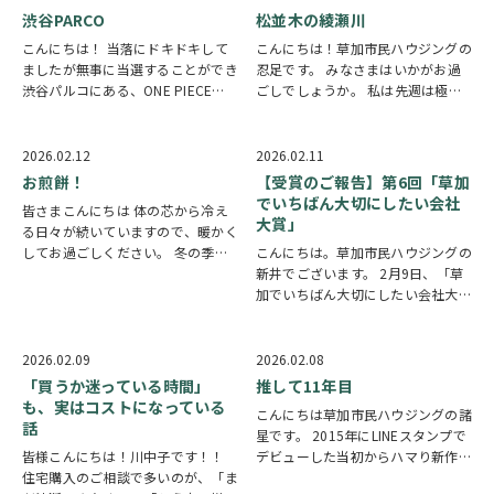
渋谷PARCO
松並木の綾瀬川
こんにちは！ 当落にドキドキして
こんにちは！草加市民ハウジングの
ましたが無事に当選することができ
忍足です。 みなさまはいかがお過
渋谷パルコにある、ONE PIECE
ごしでしょうか。 私は先週は極め
CAFE GENEに行ってきました！足
て寒く次週は春の陽気が訪れる間に
を踏み入れた瞬間、感激で胸がいっ
立ち往生していて どっちつかずの
ぱいになり「うわぁ…」って 声が
気温感が良いとの心情で日々過ごし
2026.02.12
2026.02.11
漏れました。名シーンのパネルがず
ております。 みなさまは寒い日と
お煎餅！
【受賞のご報告】第6回「草加
らり…
暑い日のどちらが…
でいちばん大切にしたい会社
皆さまこんにちは 体の芯から冷え
大賞」
る日々が続いていますので、暖かく
してお過ごしください。 冬の季節
こんにちは。草加市民ハウジングの
は空が澄んでいて星がきれいなの
新井でございます。 2月9日、「草
で、お仕事やお出かけの帰り道に見
加でいちばん大切にしたい会社大
上げてみてください 本日は最近嬉
賞」授賞式が草加市商工会議所で行
しかった体験になります！ 百貨店
われました。 この賞は、「日本で
の食品売場、「デパ…
いちばん大切にしたい会社」大賞の
2026.02.09
2026.02.08
公認地域版として、 草加市商工会
「買うか迷っている時間」
推して11年目
議所が主催し、草…
も、実はコストになっている
こんにちは草加市民ハウジングの諸
話
星です。 2015年にLINEスタンプで
皆様こんにちは！川中子です！！
デビューした当初からハマり新作が
住宅購入のご相談で多いのが、「ま
出るたびに購入していました！ 気