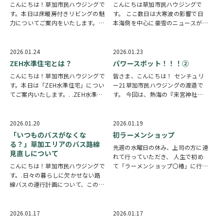
こんにちは！草加市民ハウジングで
こんにちは草加市民ハウジングで
す。本日は床暖房付きリビングの魅
す。 ここ数日は大寒波の影響で日
力についてご案内をいたします。.
本海側を中心に豪雪のニュースが続
冬の住まい選びで、暮らしの満足度
いています。被害に遭われている地
を大きく左右するのがリビングの暖
域の皆さまには、心よりお見舞い申
かさです。家族が集まる場所だから
し上げます。 1月25日は『日本最低
2026.01.24
2026.01.23
こそ、寒さによるストレスを減ら
気温の日』です。 1902年のこの
ZEH水準住宅とは？
パワースポット！！！②
し、くつろげる空間…
日、北海道旭…
こんにちは！草加市民ハウジングで
皆さま、こんにちは！ センチュリ
す。本日は「ZEH水準住宅」につい
ー21草加市民ハウジングの渡邉で
てご案内いたします。. .ZEH水準住
す。 今回は、熱海の『来宮神社』
宅は、ひとことで言うと“省エネ性
のご紹介です。 こちらには、本州
能の高い家”。断熱性を高め、設備
一の巨樹『御神木 大楠』を拝めま
の効率を上げることで、住まいのエ
す。 幹周23.9ｍ、高さ26ｍで、樹
2026.01.20
2026.01.19
ネルギー消費を抑える考え方です。
齢二千百年になるそうです。 周囲
「いつものバスがなくな
初ラーメンショップ
物価高に…
を一周する…
る？」草加エリアのバス路線
先週の水曜日の休み、上司の方に連
見直しについて
れて行っていただき、 人生で初め
こんにちは！草加市民ハウジングで
て「ラーメンショップ〇椿」に行っ
す。.日々の暮らしに欠かせない路
てきました。 正直、名前はよく聞
線バスの運行計画について、この
くけど入ったことはなくて、 「ど
春、一部の区間で見直しが行われる
んなラーメンなんだろう」と少しド
のはご存じですか？. .東武バスセン
キドキしながら入店。 お店の外観
トラルでは、2026年4月1日より一
は、まさに“昔な…
2026.01.17
2026.01.17