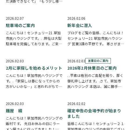
だ決断できなくて」「もう少し様子
づけば推して11年目に突入…。 初
を見たい」というお声です。慎重に
期のくまは、とってもスリムで個性
なること自体は、とても大切なこと
が強いシュールなキャラクターでし
だと思います。ただ一方で、あまり
た。そ…
2026.02.07
2026.02.06
意識されていない“コスト”がある
駐車場のご案内
新年会に潜入
のも事実です。そ…
こんにちは！センチュリー21 草加
ブログをご覧の皆様、こんにちは！
市民ハウジングです。. .弊社は大型
センチュリー21 草加市民ハウジン
駐車場を完備しております。ご来店
グ 営業3課の平野です。 寒さがま
のお客様は駐車無料でご利用いただ
だ残る季節ですが、皆様いかがお過
けますので、お車でも安心してお越
ごしでしょうか。 先日私は、いつ
しください。.※敷地内駐車場は、
もお世話になっている地元の小料理
2026.02.03
2026.02.03
営業日のご案内
空いている区画でしたらどの区画に
屋さんが主催する「新年会」にお邪
2月に家探しを始めるメリット
2026年2月休業日のご案内
お停めいた…
魔させていた…
こんにちは！草加市民ハウジングで
. .平素は格別のご高配を賜り、厚く
す。.「家探しは春になってからの
御礼申し上げます。.さて、草加市
方がいいかな…」と思われがちです
民ハウジング 本店は、誠に勝手な
が、2月は春の住み替えに間に合わ
がら2026年2月5日(木)、10日
せる“準備の月”として、家探しをス
(火)、19日(木)を休業日とさせてい
タートするのにおすすめの季節なん
ただきます。.なお、弊社は通常水
2026.02.03
2026.02.02
です。.理由はシンプル。3〜4月の
曜定休ですが、2026年2月11日…
麺屋 綴
確定申告の会場予約が始まり
住み替えシー…
ました
こんにちは！草加市民ハウジングの
飯村です。 先日お休みの日にラー
皆様こんにちは！センチュリー２１
メン屋さんに行ってきました！
草加市民ハウジングの吉田でござい