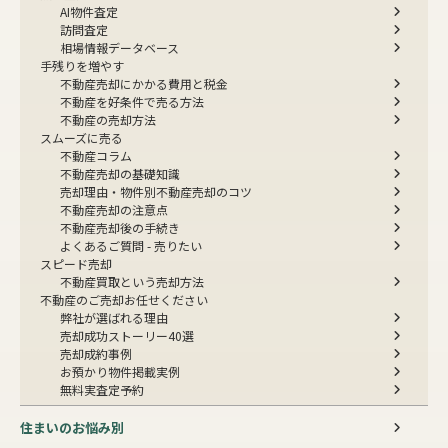
AI物件査定
訪問査定
相場情報データベース
手残りを増やす
不動産売却にかかる費用と税金
不動産を好条件で売る方法
不動産の売却方法
スムーズに売る
不動産コラム
不動産売却の基礎知識
売却理由・物件別
不動産売却のコツ
不動産売却の注意点
不動産売却後の手続き
よくあるご質問 - 売りたい
スピード売却
不動産買取という売却方法
不動産のご売却お任せください
弊社が選ばれる理由
売却成功ストーリー40選
売却成約事例
お預かり物件掲載実例
無料実査定予約
住まいのお悩み別