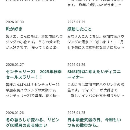
【麺屋 綴】さんです！ 東京都葛飾
ます。 昨年ご成約いただきました
区東金町1-13-11 カウンター7席、
お客様へは年末年始にて住宅ローン
テーブル4席×2つのお店です。 鳥
控除のお知らせをさせていただきま
白湯スープなのですが、とびっこを
したが、臨時会場の予約が開始致し
2026.01.30
2026.01.29
まぶし…
ました。 本日が予約初日の為、２/
靴が好き
感動したこと
１６日分のみの…
皆さま、こんにちは。草加市民ハウ
みなさんこんにちは。草加市民ハウ
ジングの小倉です。 うちの犬は靴
ジングの飯泉でございます！！ 1月
が大好きです。 帰ってくると出迎
も下旬に入り本格的な寒さになって
えてくれるのは嬉しいのですが、必
まいりましたので皆様どうかご自愛
ず靴を持っていきます。 完全に枕
くださいませ。 もう1月もおわりま
にしちゃってますね。 （笑） いた
すが年初から感動したことをお話さ
2026.01.27
2026.01.26
ずら好きのワンちゃん対策に玄関に
せて頂きます。 以前長男が通園し
センチュリー21 2025年秋季
SNS時代に考えたいディズニ
広いシューズク…
ていた幼稚園…
セールスラリー！！
ーマナー
皆様こんばんは！センチュリー21
こんにちは草加市民ハウジングの諸
草加市民ハウジングの大嶺です。
星です。 ディズニーが大好きで
センチュリー21で毎年、春と秋に
「新しいインパの仕方を知りたい」
セールラリーが開催されておりま
という気持ちから、これまで撮りた
す。 先日、昨年2025年の秋の表彰
めてきた写真や動画をSNSに投稿し
式がありましたので、ご紹介させて
始めました。 普段のインパは、パ
2026.01.26
2026.01.25
いただきます！ 場所はロイヤルパ
ーク内での写真撮影やアトラクショ
冬の暮らしが変わる、リビン
日本最低気温の日、今朝もい
インズホテル浦…
ン、フードが中心…
グ床暖房のある住まい
つもの散歩から。