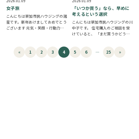
2026.01.09
2026.01.09
と メールの中身をサラ～っとみた
たのは、ランチセット。ベーコンチ
女子旅
「いつか買う」なら、早めに
ら・・・ 私のフ…
ーズのホットサンドと…
考えるという選択
こんにちは草加市民ハウジングの諸
星です。新年あけましておめでとう
こんにちは草加市民ハウジングの川
ございます 元気・笑顔・行動力
中子です。 住宅購入のご相談を受
MAX全力で！頑張ってまいりますの
けていると、 「まだ買うかどうか
で2026年も草加市民ハウジングを
決めきれなくて」 「もう少し先で
よろしくお願いします！ 皆さまは
もいいかなと思っていて」と、いう
お正月いかがお過ごしでしたか？私
声をよく耳にします。 確かに、住
«
1
2
3
4
5
6
…
25
»
は、年末に箱根…
宅は人生で最も大きな買い物の一
つ。不安になるのは…