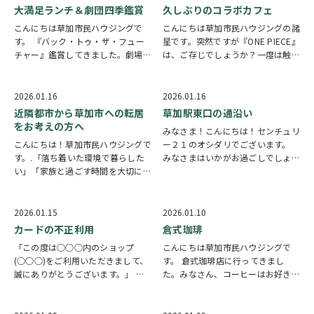
部路線の運行内容を見直す計画が発
大満足ランチ＆劇団四季鑑賞
久しぶりのコラボカフェ
表されてい…
こんにちは草加市民ハウジングで
こんにちは草加市民ハウジングの諸
す。 『バック・トゥ・ザ・フュー
星です。突然ですが『ONE PIECE』
チャー』鑑賞してきました。劇場す
は、ご存じでしょうか？一度は触れ
ぐそばの四季食堂へ観劇前にランチ
たことがある方も多い作品だと思い
してきました！観劇前後に立ち寄り
ます。実は、人生で一番好きなアニ
やすく、いつも賑わっている人気ス
メがONE PIECEで、気づけば17年
2026.01.16
2026.01.16
ポットです。 ・鶏のから揚げ定
以上も好きでいつづけています。
近隣都市から草加市への転居
草加駅東口の通沿い
食・四季食堂の気まぐ…
…
をお考えの方へ
みなさま！こんにちは！センチュリ
こんにちは！草加市民ハウジングで
ー２１のオシダリでございます。
す。.「落ち着いた環境で暮らした
みなさまはいかがお過ごしでしょう
い」「家族と過ごす時間を大切にで
か。 昨今は春一番ですか？と感じ
きる場所を選びたい」.マイホーム
るほどに風が強い日が続いておりま
購入のご相談を受ける中で、こうし
して、私はうんざりとしておりま
たご希望をお持ちの方が増えていま
す。 また、今日の日も桜の芽吹く
2026.01.15
2026.01.10
す。今回は、住環境を重視する視点
季節かな と 考え…
カードの不正利用
倉式珈琲
から見た草加市の…
「この度は○○○内のショップ
こんにちは草加市民ハウジングで
(○○○)をご利用いただきまして、
す。 倉式珈琲店に行ってきまし
誠にありがとうございます。」 午
た。みなさん、コーヒーはお好きで
前11時半前に1通のメールが届いた
すか？私は大好きで今回は、サイフ
ので 「また迷惑メールが届いた→
ォンで丁寧に淹れられたコーヒーを
消去消去！」とメールを削除しよう
味わってきました この日いただい