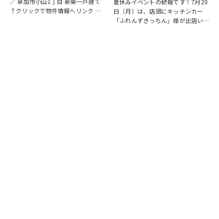
／ 草加市小山1丁目 新築一戸建て
夏休みイベントの続報です！7月20
↑クリックで物件情報へリンク お
日（月）は、店頭にキッチンカー
すすめポイント ゆとりと安心を備
「ふれんずきっちん」様が出店いた
えた長期優良住宅。家族が集まる
します。 暑い季節にぴったりの冷
LDKは15帖以上の開放的な空間で
たいスイーツや、楽しいお菓子くじ
す。リビングの様子を見守りながら
をご用意しておりますので、ご家族
料理が作れる…
皆さまでぜひお立ち寄りください。
【販売メニュー…