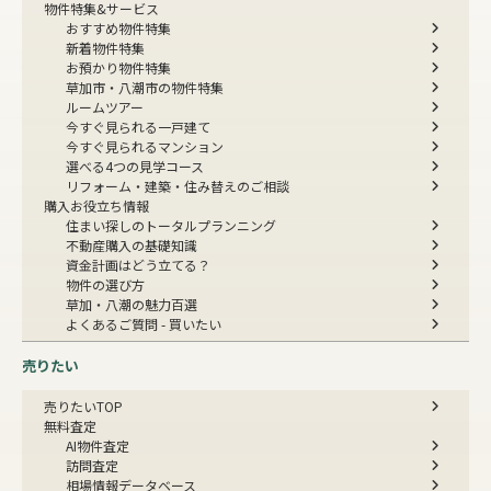
物件特集&サービス
おすすめ物件特集
新着物件特集
お預かり物件特集
草加市・八潮市の物件特集
ルームツアー
今すぐ見られる一戸建て
今すぐ見られるマンション
選べる4つの見学コース
リフォーム・建築・住み替えのご相談
購入お役立ち情報
住まい探しのトータルプランニング
不動産購入の基礎知識
資金計画はどう立てる？
物件の選び方
草加・八潮の魅力百選
よくあるご質問 - 買いたい
売りたい
売りたいTOP
無料査定
AI物件査定
訪問査定
相場情報データベース