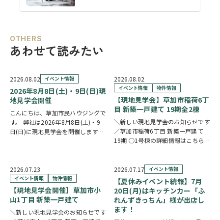
OTHERS
あわせて読みたい
2026.08.02
イベント情報
2026.08.02
イベント情報
物件情報
2026年8月8日(土)・9日(日)現
【現地見学会】草加市稲荷6丁
地見学会開催
目 新築一戸建て 19期全2棟
こんにちは、草加市民ハウジングで
＼新しい現地見学会のお知らせです
す。 弊社は2026年8月8日(土)・9
／草加市稲荷6丁目 新築一戸建て
日(日)に現地見学会を開催します！
19期 ○1号棟の詳細情報はこちら
◎開催時間/10：00～17：00(※要
○2号棟の詳細情報はこちら
クリ
相談にて時間外対応可) 各現場ごと
ックで物件情報へリンク✓ 暮らしの
に専門のスタッフが待機しており、
中心となるLDKは、17帖以上のゆと
直接物件を見ながらご説明さ…
2026.07.23
2026.07.17
イベント情報
り空間。食洗機付きカウンターキッ
イベント情報
物件情報
【夏休みイベント続報】7月
チ…
【現地見学会開催】草加市小
20日(月)はキッチンカー「ふ
山1丁目 新築一戸建て
れんずきっちん」様が出店し
ます！
＼新しい現地見学会のお知らせです