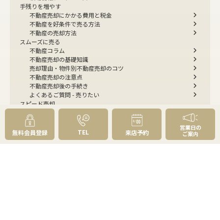
手残りを増やす
不動産売却にかかる費用と税金
不動産を好条件で売る方法
不動産の売却方法
スムーズに売る
不動産コラム
不動産売却の基礎知識
売却理由・物件別
不動産売却のコツ
不動産売却の注意点
不動産売却後の手続き
よくあるご質問 - 売りたい
スピード売却
不動産買取という売却方法
不動産のご売却お任せください
営業日の
弊社が選ばれる理由
TEL
無料会員登録
来店予約
ご案内
売却成功ストーリー40選
売却成約事例
お預かり物件掲載実例
無料実査定予約
住まいのお悩み別
会社案内