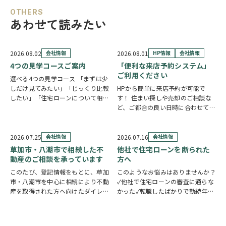
OTHERS
あわせて読みたい
2026.08.02
会社情報
2026.08.01
HP情報
会社情報
4つの見学コースご案内
「便利な来店予約システム」
ご利用ください
選べる4つの見学コース 「まずは少
しだけ見てみたい」「じっくり比較
HPから簡単に来店予約が可能で
したい」「住宅ローンについて相談
す！ 住まい探しや売却のご相談な
したい」 住まい探しのスタイル
ど、ご都合の良い日時に合わせてホ
は、お客様それぞれ。草加市民ハウ
ームページの来店予約ボタンからい
ジングでは、ご希望やご都合に合わ
つでもご予約いただけます◎ ご希
せて選べる4つの見学コースをご用
望の日程を選んで、必要事項を入力
2026.07.25
会社情報
2026.07.16
会社情報
意しています。 …
するだけで予約完了！ 「まずは相
草加市・八潮市で相続した不
他社で住宅ローンを断られた
談だけしたい」「気…
動産のご相談を承っています
方へ
このたび、登記情報をもとに、草加
このようなお悩みはありませんか？
市・八潮市を中心に相続により不動
✓他社で住宅ローンの審査に通らな
産を取得された方へ向けたダイレク
かった✓転職したばかりで勤続年数
トメールを発送いたしました。 相
が短い✓自営業・個人事業主のため
続したご実家や土地について、「こ
審査が不安✓車のローンやカードロ
のまま所有していてもいいの？」
ーンなど借入がある✓過去に返済の