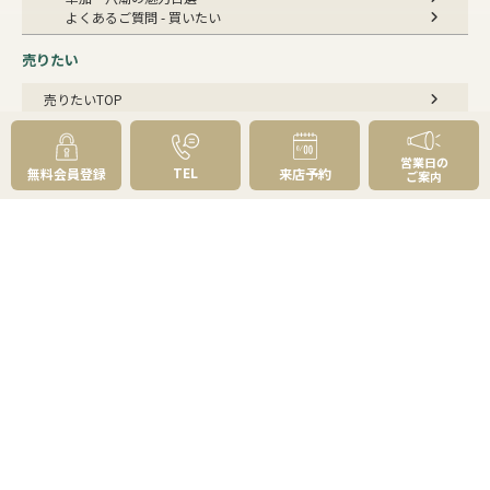
よくあるご質問 - 買いたい
売りたい
売りたいTOP
無料査定
AI物件査定
訪問査定
営業日の
TEL
無料会員登録
来店予約
ご案内
相場情報データベース
手残りを増やす
不動産売却にかかる費用と税金
不動産を好条件で売る方法
不動産の売却方法
スムーズに売る
不動産コラム
不動産売却の基礎知識
売却理由・物件別
不動産売却のコツ
不動産売却の注意点
不動産売却後の手続き
よくあるご質問 - 売りたい
スピード売却
不動産買取という売却方法
不動産のご売却お任せください
弊社が選ばれる理由