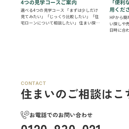
4つの見学コースご案内
「便利
用くだ
選べる4つの見学コース 「まずは少しだけ
見てみたい」「じっくり比較したい」「住
HPから簡
宅ローンについて相談したい」 住まい探し
い探しや
のスタイルは、お客様それぞれ。草加市民
日時に合
ハウジングでは、ご希望やご都合に合わせ
タンから
て選べる4つの見学コースをご用意してい
希望の日
ます。 …
だけで予
い」「気
CONTACT
住まいのご相談はこ
お電話でのお問い合わせ
0120-830-021