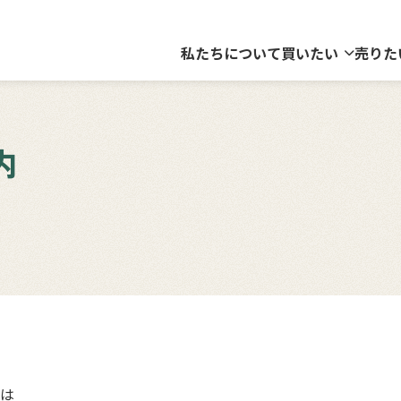
私たちについて
買いたい
売りた
内
は