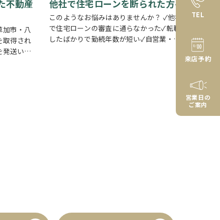
た不動産
他社で住宅ローンを断られた方へ
TEL
このようなお悩みはありませんか？ ✓他社
で住宅ローンの審査に通らなかった✓転職
草加市・八
したばかりで勤続年数が短い✓自営業・個
を取得され
人事業主のため審査が不安✓車のローンや
を発送いた
来店予約
カードローンなど借入がある✓過去に返済
地につい
の遅れがあり心配している ひとつでも当て
いいの？」
はまる方…
ない」「空
営業日の
ご案内