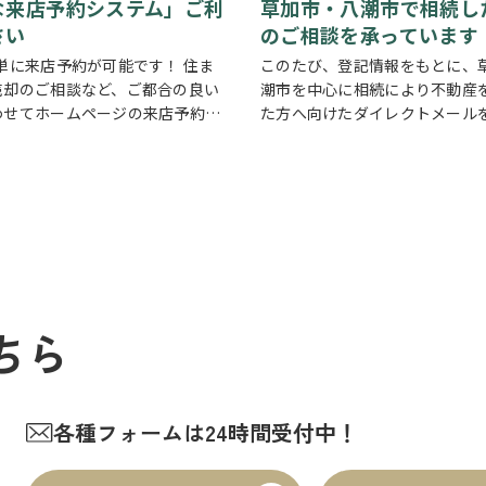
な来店予約システム」ご利
草加市・八潮市で相続し
さい
のご相談を承っています
単に来店予約が可能です！ 住ま
このたび、登記情報をもとに、
売却のご相談など、ご都合の良い
潮市を中心に相続により不動産
わせてホームページの来店予約ボ
た方へ向けたダイレクトメール
いつでもご予約いただけます◎ ご
しました。 相続したご実家や土
程を選んで、必要事項を入力する
て、「このまま所有していても
約完了！ 「まずは相談だけした
「売却した方がいいのかわから
…
き家の管理や…
ちら
各種フォームは24時間受付中！