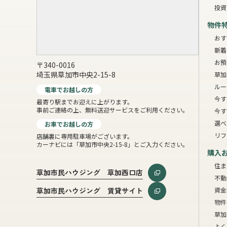
投資
物件
おす
新着
お預
〒340-0016
埼玉県草加市中央2-15-8
草加
ルー
電車でお越しの方
今す
最寄り駅までお迎えに上がります。
事前ご連絡の上、無料送迎サービスをご利用ください。
今す
選べ
お車でお越しの方
リフ
店舗裏に専用駐車場がございます。
カーナビには「草加市中央2-15-8」とご入力ください。
購入
住ま
草加市民ハウジング 草加西口店
不動
資金
草加市民ハウジング 賃貸サイト
物件
草加
よく