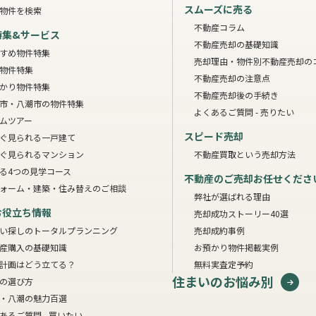
スムーズに売る
物件を検索
不動産コラム
特集&サービス
不動産売却の基礎知識
すめ物件特集
売却理由・物件別
不動産売却の
物件特集
不動産売却の注意点
かり物件特集
不動産売却後の手続き
市・八潮市の物件特集
よくあるご質問 - 売りたい
ムツアー
スピード売却
ぐ見られる一戸建て
ぐ見られるマンション
不動産買取という売却方法
る4つの見学コース
不動産のご売却お任せくださ
ォーム・建築・住み替えのご相談
弊社が選ばれる理由
お役立ち情報
売却成功ストーリー40選
い探しのトータルプランニング
売却成約事例
産購入の基礎知識
お預かり物件掲載実例
計画はどう立てる？
無料実査定予約
住まいのお悩み別
の選び方
・八潮の魅力百選
あるご質問 - 買いたい